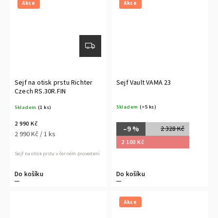
Akce
Akce
Sejf na otisk prstu Richter
Sejf Vault VAMA 23
Czech RS.30R.FIN
Skladem
(>5 ks)
Skladem
(1 ks)
2 990 Kč
–9 %
2 328 Kč
2 990 Kč / 1 ks
2 100 Kč
Sejf na otisk prstu v černém provedení
Do košíku
Do košíku
Akce