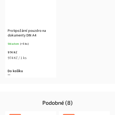
Protipožární pouzdro na
dokumenty DIN A4
Skladem
(>5 ks)
974 Kč
974 Kč / 1 ks
Do košíku
Podobné (8)