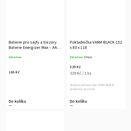
Baterie pro sejfy a trezory
Pokladnička VAMA BLACK 152
Baterie Energizer Max – AA
x 80 x 118
6ks
Skladem
Skladem
(3 ks)
329 Kč
165 Kč
329 Kč / 1 ks
Ocelová pokladnička VAMA BLACK
dodávána se 2 klíči.
Do košíku
Do košíku