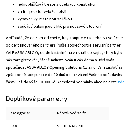
jednoplášťový trezor s ocelovou konstrukcí
vnitřní prostor vyložen plstí
vybaven vyjímatelnou poličkou
součástí balení jsou 2 klíč pro nouzové otevření
V případě, že do 5 let od chvíle, kdy koupíte v ČR nebo SR sejf Yale
od certifikovaného partnera (Naše společnost je servisní partner
YALE ASSA ABLOY), dojde k násilnému vniknutí do sejfu, který byl u
nás zaregistrován, řádně nainstalován u vás doma a udržován,
společnost ASSA ABLOY Opening Solutions CZ s.r.o. Vám zaplatí za
způsobené komplikace do 30 dnů od schválení Vašeho požadavku
částku až do výše 30 000 Kč. Kompletní podmínky akce najdete
zde
.
Doplňkové parametry
Kategorie
:
Nábytkové sejfy
EAN
:
5011802412781