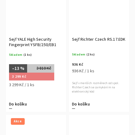
Sejf YALE High Security
Sejf Richter Czech RS.17.EDK
Fingerprint YSFB/250/EB1
Skladem
(2 ks)
Skladem
(1 ks)
936 Kč
–13 %
3 810 Kč
936 Kč / 1 ks
3 299 Kč
Sejf v menších rozměrech od spol.
3 299 Kč / 1 ks
Richter Czech se zamykáním na
elektronický kód
Do košíku
Do košíku
Akce