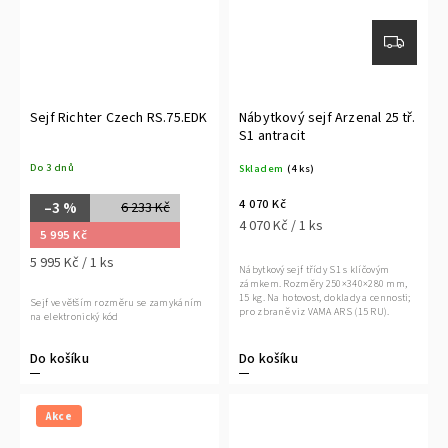
Sejf Richter Czech RS.75.EDK
Nábytkový sejf Arzenal 25 tř.
S1 antracit
Do 3 dnů
Skladem
(4 ks)
4 070 Kč
–3 %
6 233 Kč
4 070 Kč / 1 ks
5 995 Kč
5 995 Kč / 1 ks
Nábytkový sejf třídy S1 s klíčovým
zámkem. Rozměry 250×340×280 mm,
15 kg. Na hotovost, doklady a cennosti;
Sejf ve větším rozměru se zamykáním
pro zbraně viz VAMA ARS (15 RU).
na elektronický kód
Do košíku
Do košíku
Akce