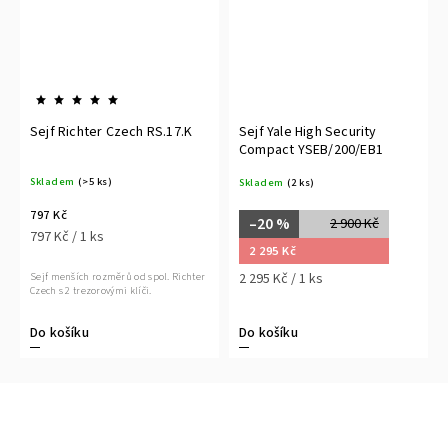
Sejf Richter Czech RS.17.K
Sejf Yale High Security
Compact YSEB/200/EB1
Skladem
(>5 ks)
Skladem
(2 ks)
797 Kč
–20 %
2 900 Kč
797 Kč / 1 ks
2 295 Kč
2 295 Kč / 1 ks
Sejf menších rozměrů od spol. Richter
Czech s 2 trezorovými klíči.
Do košíku
Do košíku