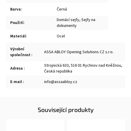
Barva
:
Černá
Domácí sejfy, Sejfy na
Použití
:
dokumenty
Materiál
:
Ocel
Výrobní
ASSA ABLOY Opening Solutions CZ s.r.o.
společnost
:
Strojnická 633, 516 01 Rychnov nad Kněžnou,
Adresa
:
Česká republika
E-mail
:
info@assaabloy.cz
Související produkty