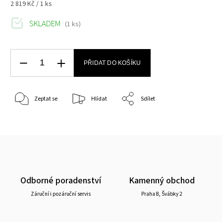
2 819 Kč / 1 ks
SKLADEM
(1 ks)
PŘIDAT DO KOŠÍKU
Zeptat se
Hlídat
Sdílet
Odborné poradenství
Kamenný obchod
Záruční i pozáruční servis
Praha 8, Švábky 2