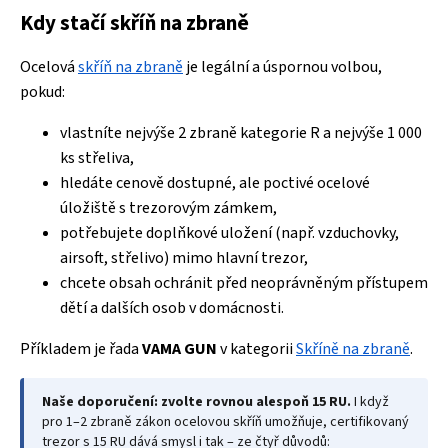
Kdy stačí skříň na zbraně
Ocelová
skříň na zbraně
je legální a úspornou volbou,
pokud:
vlastníte nejvýše 2 zbraně kategorie R a nejvýše 1 000
ks střeliva,
hledáte cenově dostupné, ale poctivé ocelové
úložiště s trezorovým zámkem,
potřebujete doplňkové uložení (např. vzduchovky,
airsoft, střelivo) mimo hlavní trezor,
chcete obsah ochránit před neoprávněným přístupem
dětí a dalších osob v domácnosti.
Příkladem je řada
VAMA GUN
v kategorii
Skříně na zbraně
.
Naše doporučení: zvolte rovnou alespoň 15 RU.
I když
pro 1–2 zbraně zákon ocelovou skříň umožňuje, certifikovaný
trezor s 15 RU dává smysl i tak – ze čtyř důvodů: