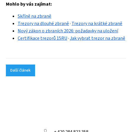
Mohlo by vás zajímat:
Skříně na zbraně
Trezory na dlouhé zbraně
·
Trezory na krátké zbraně
Nový zákon o zbraních 2026: požadavky na uložení
Certifikace trezorů 15RU
·
Jak vybrat trezor na zbraně
Další článek
+ 420 284 823 358