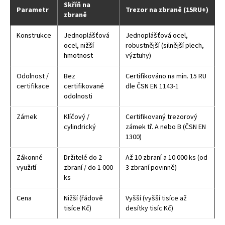
Skříň na
Parametr
Trezor na zbraně (15RU+)
zbraně
Konstrukce
Jednoplášťová
Jednoplášťová ocel,
ocel, nižší
robustnější (silnější plech,
hmotnost
výztuhy)
Odolnost /
Bez
Certifikováno na min. 15 RU
certifikace
certifikované
dle ČSN EN 1143-1
odolnosti
Zámek
Klíčový /
Certifikovaný trezorový
cylindrický
zámek tř. A nebo B (ČSN EN
1300)
Zákonné
Držitelé do 2
Až 10 zbraní a 10 000 ks (od
využití
zbraní / do 1 000
3 zbraní povinně)
ks
Cena
Nižší (řádově
Vyšší (vyšší tisíce až
tisíce Kč)
desítky tisíc Kč)