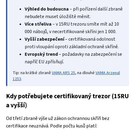
Výhled do budoucna
– při pořízení další zbraně
nebudete muset úložiště měnit.
Více střeliva
– v 15RU trezoru smíte mít až 10
000 nábojů, v necertifikované skříni jen 1 000.
Vyšší zabezpečení
– certifikovaná odolnost
proti vloupání oproti základní ochraně skříně.
Evropský trend
– požadavky na zabezpečení se
napříč EU zpřísňují.
Tip: na krátké zbraně
VAMA ARS 25
, na dlouhé
VAMA Arzenal
1253
.
Kdy potřebujete certifikovaný trezor (15RU
a vyšší)
Od třetí zbraně výše už zákon ochrannou skříň bez
certifikace neuznává. Podle počtu kusů platí: