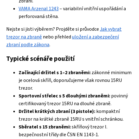
zbraní.
VAMA Arzenal 1243
– variabilní vnitřní uspořádání a
perforovaná stěna.
Nejste si jisti výběrem? Projděte si průvodce
Jak vybrat
trezor na zbraně
nebo přehled
uložení a zabezpečení
zbraní podle zákona
.
Typické scénáře použití
Začínající držitel s 1–2 zbraněmi:
zákonné minimum
je ocelová skříň, doporučujeme však rovnou 15RU
trezor.
Sportovní střelec s 5 dlouhými zbraněmi:
povinný
certifikovaný trezor 15RU na dlouhé zbraně.
Držitel krátkých zbraní (3 pistole):
kompaktní
trezor na krátké zbraně 15RU s vnitřní schránkou.
Sběratel s 15 zbraněmi:
skříňový trezor I.
bezpečnostní třídy dle ČSN EN 1143-1.