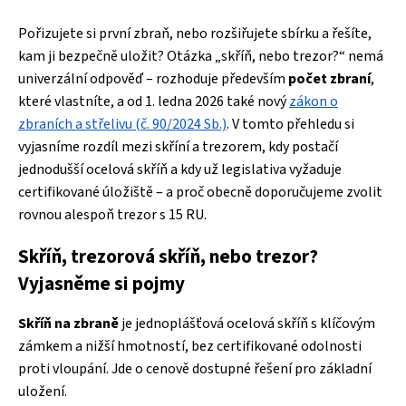
Pořizujete si první zbraň, nebo rozšiřujete sbírku a řešíte,
kam ji bezpečně uložit? Otázka „skříň, nebo trezor?“ nemá
univerzální odpověď – rozhoduje především
počet zbraní
,
které vlastníte, a od 1. ledna 2026 také nový
zákon o
zbraních a střelivu (č. 90/2024 Sb.)
. V tomto přehledu si
vyjasníme rozdíl mezi skříní a trezorem, kdy postačí
jednodušší ocelová skříň a kdy už legislativa vyžaduje
certifikované úložiště – a proč obecně doporučujeme zvolit
rovnou alespoň trezor s 15 RU.
Skříň, trezorová skříň, nebo trezor?
Vyjasněme si pojmy
Skříň na zbraně
je jednoplášťová ocelová skříň s klíčovým
zámkem a nižší hmotností, bez certifikované odolnosti
proti vloupání. Jde o cenově dostupné řešení pro základní
uložení.