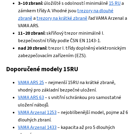
3–10 zbraní:
úložiště s odolností minimálně
15 RU
a
zámkem třídy A. Vhodné jsou
trezory na dlouhé
zbraně
a
trezory na krátké zbraně
řad VAMA Arzenal a
VAMA ARS.
11–20 zbraní:
skříňový trezor minimálně I.
bezpečnostní třídy podle ČSN EN 1143-1.
nad 20 zbraní:
trezor I. třídy doplněný elektronickým
zabezpečovacím zařízením (EZS).
Doporučené modely 15RU
VAMA ARS 25
– nejmenší 15RU na krátké zbraně,
vhodný pro základní bezpečné uložení.
VAMA ARS 63
– s vnitřní schránkou pro samostatné
uložení nábojů.
VAMA Arzenal 1253
– nejoblíbenější model, pojme až 6
dlouhých zbraní.
VAMA Arzenal 1433
– kapacita až pro 5 dlouhých