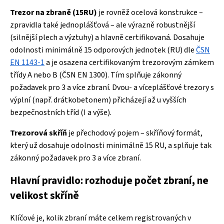
Trezor na zbraně (15RU)
je rovněž ocelová konstrukce –
zpravidla také jednoplášťová – ale výrazně robustnější
(silnější plech a výztuhy) a hlavně certifikovaná. Dosahuje
odolnosti minimálně 15 odporových jednotek (RU) dle
ČSN
EN 1143-1
a je osazena certifikovaným trezorovým zámkem
třídy A nebo B (ČSN EN 1300). Tím splňuje zákonný
požadavek pro 3 a více zbraní. Dvou- a víceplášťové trezory s
výplní (např. drátkobetonem) přicházejí až u vyšších
bezpečnostních tříd (I a výše).
Trezorová skříň
je přechodový pojem – skříňový formát,
který už dosahuje odolnosti minimálně 15 RU, a splňuje tak
zákonný požadavek pro 3 a více zbraní.
Hlavní pravidlo: rozhoduje počet zbraní, ne
velikost skříně
Klíčové je, kolik zbraní máte celkem registrovaných v