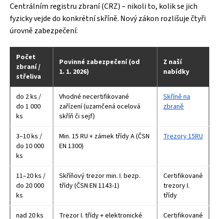
Centrálním registru zbraní (CRZ) – nikoli to, kolik se jich
fyzicky vejde do konkrétní skříně. Nový zákon rozlišuje čtyři
úrovně zabezpečení:
Počet
Povinné zabezpečení (od
Z naší
zbraní /
1. 1. 2026)
nabídky
střeliva
do 2 ks /
Vhodné necertifikované
Skříně na
do 1 000
zařízení (uzamčená ocelová
zbraně
ks
skříň či sejf)
3–10 ks /
Min. 15 RU + zámek třídy A (ČSN
Trezory 15RU
do 10 000
EN 1300)
ks
11–20 ks /
Skříňový trezor min. I. bezp.
Certifikované
do 20 000
třídy (ČSN EN 1143-1)
trezory I.
ks
třídy
nad 20 ks
Trezor I. třídy + elektronické
Certifikované