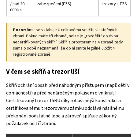
/ nad 20
zabezpečení (EZS)
trezory + EZS
000 ks
Pozor:
limit se vztahuje k celkovému součtu vlastněných
zbraní. Pokud máte tři zbraně, nelze je „rozdělit“ do dvou
necertifikovaných skříní. Skříň s prostorem na 4 zbraně tedy
sama o sobě neznamená, že do ní smíte legálně uložit 4
registrované zbraně.
V čem se skříň a trezor liší
Skříň ochrání obsah před náhodným přístupem (např. dětí v
domácnosti) a před nenáročným pokusem o vniknutí.
Certifikovaný trezor 15RU díky robustnější konstrukci a
certifikovanému trezorovému zámku odolává násilnému
překonání podstatně lépe a zároveň splňuje zákonný
požadavek od tří zbraní.