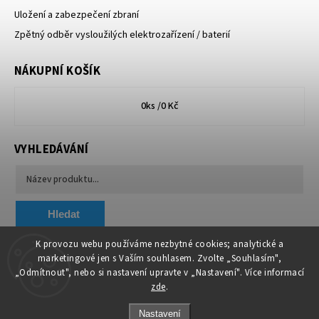
Uložení a zabezpečení zbraní
Zpětný odběr vysloužilých elektrozařízení / baterií
NÁKUPNÍ KOŠÍK
0
ks /
0 Kč
VYHLEDÁVÁNÍ
Hledat
K provozu webu používáme nezbytné cookies; analytické a
marketingové jen s Vaším souhlasem. Zvolte „Souhlasím",
Chytit a koupit
VA & MA, s.r.o.
„Odmítnout", nebo si nastavení upravte v „Nastavení". Více informací
zde
.
Nastavení