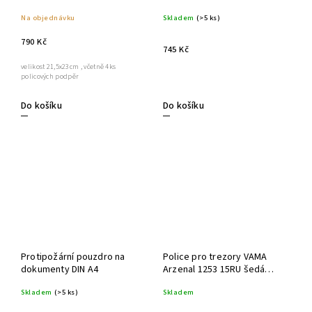
grafitová
Na objednávku
Skladem
(>5 ks)
790 Kč
745 Kč
velikost 21,5x23cm , včetně 4ks
policových podpěr
Do košíku
Do košíku
Protipožární pouzdro na
Police pro trezory VAMA
dokumenty DIN A4
Arzenal 1253 15RU šedá
grafitová
Skladem
(>5 ks)
Skladem