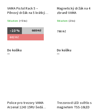
VAMA Pistol Rack 5 –
Magnetický držák na 4
Pěnový držák na 5 krátkých
zbraně VAMA
zbran
Skladem
(>5 ks)
Skladem
(2 ks)
–10 %
669 Kč
790 Kč
602 Kč
Do košíku
Do košíku
Police pro trezory VAMA
Trezorové LED světlo s
Arzenal 1243 15RU šedá
magnetem TSS-16LED