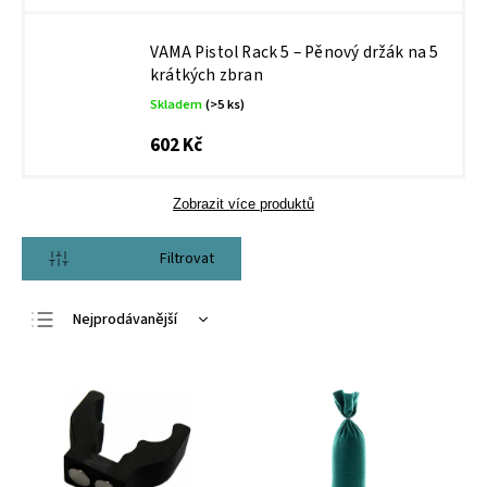
VAMA Pistol Rack 5 – Pěnový držák na 5
krátkých zbran
Skladem
(>5 ks)
602 Kč
Zobrazit více produktů
Otevřít filtr
Nejprodávanější
Nejlevnější
Nejdražší
Abecedně