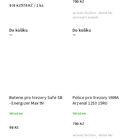
790 Kč
974 Kč / 1 ks
974 Kč
velikost 20x23cm , včetně 4ks
policových podpěr
Do košíku
Do košíku
Baterie pro trezory Safe SB
Police pro trezory VAMA
- Energizer Max 9V
Arzenal 1253 15RU
Skladem
Skladem
790 Kč
98 Kč
velikost 20x23cm , včetně 4ks