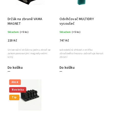
Držák na zbraně VAMA
Odvlhčovač MULTIDRY
MAGNET
vysoušeč
Skladem
(>5 ks)
Skladem
(>5 ks)
220 Kč
747 Kč
Univerzální držák na jednu zbraň se
vak odebírá vlhkost z vnitřku
zakomponovanými magnety-velmi
zbraňového trezoru-zabraňuje korozi
silný
zbraní
Do košíku
Do košíku
Akce
Novinka
Tip