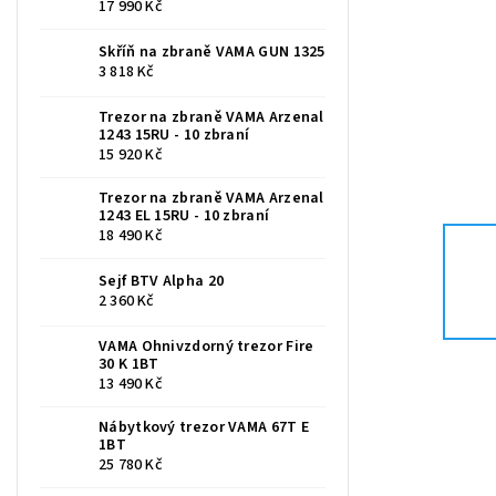
17 990 Kč
Skříň na zbraně VAMA GUN 1325
3 818 Kč
Trezor na zbraně VAMA Arzenal
1243 15RU - 10 zbraní
15 920 Kč
Trezor na zbraně VAMA Arzenal
1243 EL 15RU - 10 zbraní
18 490 Kč
Sejf BTV Alpha 20
2 360 Kč
VAMA Ohnivzdorný trezor Fire
30 K 1BT
13 490 Kč
Nábytkový trezor VAMA 67T E
1BT
25 780 Kč