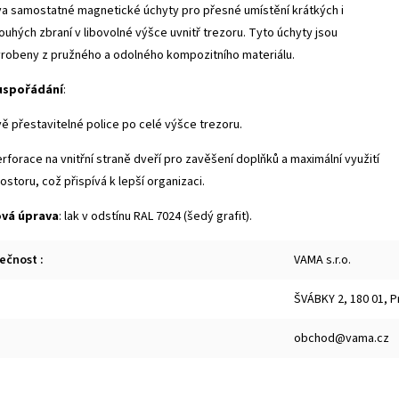
a samostatné magnetické úchyty pro přesné umístění krátkých i
ouhých zbraní v libovolné výšce uvnitř trezoru. Tyto úchyty jsou
robeny z pružného a odolného kompozitního materiálu.
 uspořádání
:
ě přestavitelné police po celé výšce trezoru.
rforace na vnitřní straně dveří pro zavěšení doplňků a maximální využití
ostoru, což přispívá k lepší organizaci.
vá úprava
: lak v odstínu RAL 7024 (šedý grafit).
lečnost
:
VAMA s.r.o.
ŠVÁBKY 2, 180 01, P
obchod@vama.cz