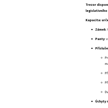
Trezor dispon
legislativního
Kapacita: urč
Zámek
:
Panty
: 
Přísluše
Pr
ma
Př
Př
Dv
Úchyty 