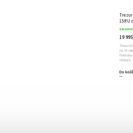
Trezor
15RU z
Sklade
19 995
Trezor d
na 15 od
hlediska 
nábojů.
Do koší