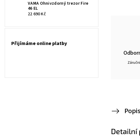
VAMA Ohnivzdorný trezor Fire
46 EL
22 690 Kč
Přijímáme online platby
Odborn
Záruční
Popi
Detailní