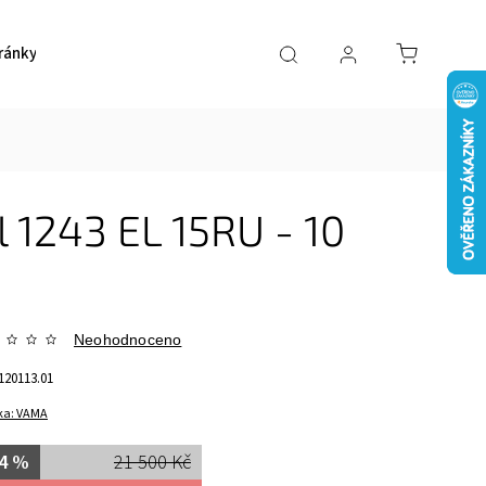
ránky
Pokladničky
Ostatní
Akce
Kont
 1243 EL 15RU - 10
Neohodnoceno
120113.01
ka:
VAMA
4 %
21 500 Kč