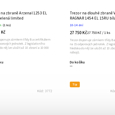
 na zbraně Arzenal 1253 EL
Trezor na dlouhé zbraně
elená limited
RAGNAR 1454 EL 15RU bíl
m
(1 ks)
10-14 dní
 Kč
27 750 Kč
27 750 Kč / 1 ks
isponuje zámkem třídy B a certifikátem
Trezor disponuje zámkem třídy B a
porových jednotek. Z legislativního
na 15 odporových jednotek. Z legis
do něj lze uložit až 10 zbraní a 10 000
hlediska do něj lze uložit až 10 zb
nábojů.
Do košíku
ku
Tip
Kód:
3772
Kó