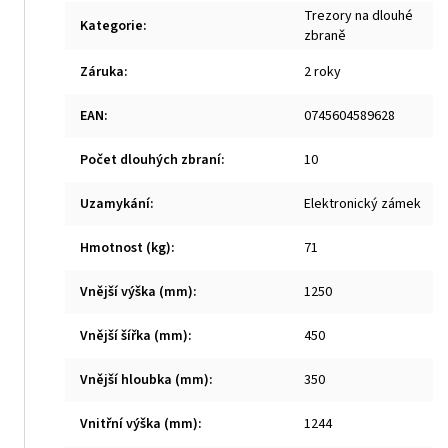
Trezory na dlouhé
Kategorie
:
zbraně
Záruka
:
2 roky
EAN
:
0745604589628
Počet dlouhých zbraní
:
10
Uzamykání
:
Elektronický zámek
Hmotnost (kg)
:
71
Vnější výška (mm)
:
1250
Vnější šířka (mm)
:
450
Vnější hloubka (mm)
:
350
Vnitřní výška (mm)
:
1244