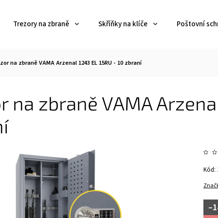
Trezory na zbraně
Skříňky na klíče
Poštovní sch
zor na zbraně VAMA Arzenal 1243 EL 15RU - 10 zbraní
r na zbraně VAMA Arzenal
í
Kód:
Znač
–1