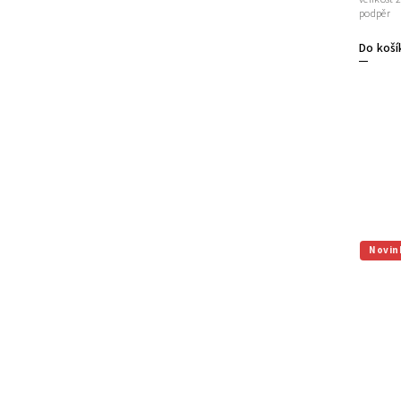
podpěr
Do koší
Novin