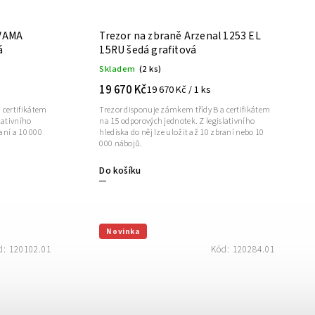
 VAMA
Trezor na zbraně Arzenal 1253 EL
á
15RU šedá grafitová
Skladem
(2 ks)
19 670 Kč
19 670 Kč / 1 ks
 certifikátem
Trezor disponuje zámkem třídy B a certifikátem
lativního
na 15 odporových jednotek. Z legislativního
raní a 10 000
hlediska do něj lze uložit až 10 zbraní nebo 10
000 nábojů.
Do košíku
Novinka
d:
120102.01
Kód:
120284.01