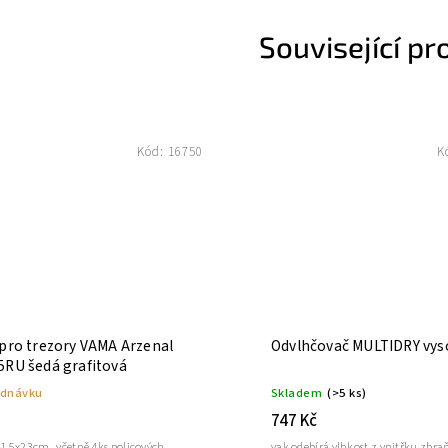
Související pr
Kód:
16750
K
 pro trezory VAMA Arzenal
Odvlhčovač MULTIDRY vys
5RU šedá grafitová
ednávku
Skladem
(>5 ks)
747 Kč
21,5x23cm , včetně 4ks policových
vak odebírá vlhkost z vnitřku zbr