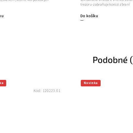
trezoru-zabraňuje korozi zbraní
ku
Do košíku
Podobné (
ka
Novinka
Kód:
120223.01