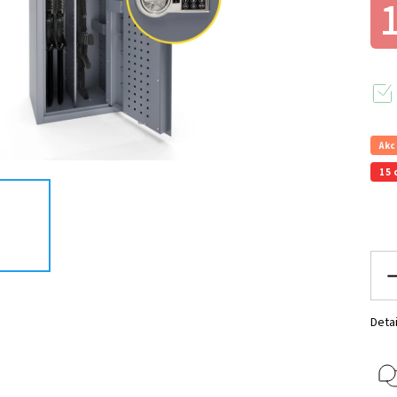
Akc
15 
Detai