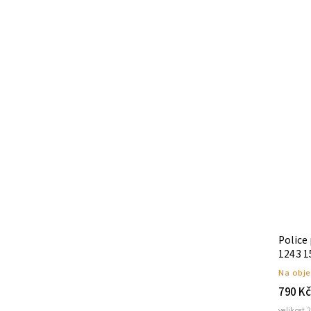
Police
1243 1
Na obj
790 Kč
velikost 