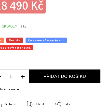
18 490 Kč
SKLADEM
(3 ks)
e
Novinka
Vyrobeno v Evropské unii
odporových jednotek
PŘIDAT DO KOŠÍKU
lní informace
Zeptat se
Hlídat
Sdílet