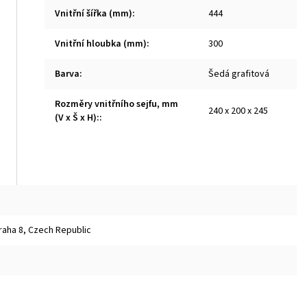
Vnitřní šířka (mm)
:
444
Vnitřní hloubka (mm)
:
300
Barva
:
Šedá grafitová
Rozměry vnitřního sejfu, mm
240 x 200 x 245
(V x Š x H):
:
raha 8, Czech Republic