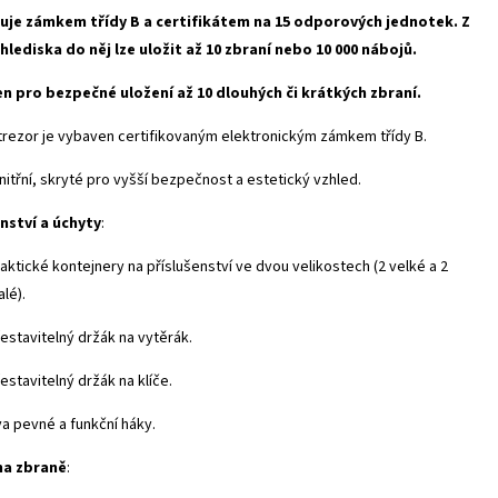
uje zámkem třídy B a certifikátem na 15 odporových jednotek. Z
 hlediska do něj lze uložit až 10 zbraní nebo 10 000 nábojů.
en pro bezpečné uložení až 10 dlouhých či krátkých zbraní.
 trezor je vybaven certifikovaným elektronickým zámkem třídy B.
vnitřní, skryté pro vyšší bezpečnost a estetický vzhled.
nství a úchyty
:
aktické kontejnery na příslušenství ve dvou velikostech (2 velké a 2
lé).
estavitelný držák na vytěrák.
estavitelný držák na klíče.
a pevné a funkční háky.
na zbraně
: