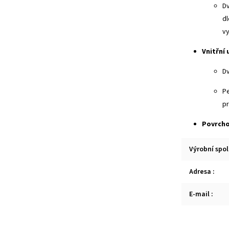
Dv
dl
vy
Vnitřní
Dv
Pe
pr
Povrcho
Výrobní spo
Adresa
:
E-mail
: