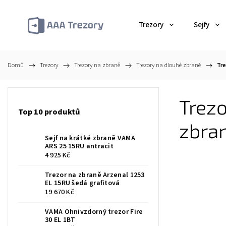
Trezory
Sejfy
Domů
/
Trezory
/
Trezory na zbraně
/
Trezory na dlouhé zbraně
/
Tre
Trezo
Top 10 produktů
zbran
Sejf na krátké zbraně VAMA
ARS 25 15RU antracit
4 925 Kč
Trezor na zbraně Arzenal 1253
EL 15RU šedá grafitová
19 670 Kč
VAMA Ohnivzdorný trezor Fire
30 EL 1BT