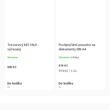
Trezorový klíč YALE -
Protipožární pouzdro na
vyřezaný
dokumenty DIN A4
Skladem
Skladem
(>5 ks)
974 Kč
890 Kč
974 Kč / 1 ks
Do košíku
Do košíku