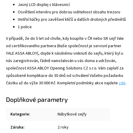
Jasný LCD displej s klávesnicí
Osvětlení interiéru pro dobrou viditelnost obsahu trezoru
Vnitřní háčky pro zavěšení klíčů a dalších drobných předmětů
1 police
V případě, že do 5 let od chvíle, kdy koupíte v ČR nebo SR sejf Yale
od certifikovaného partnera (Naše společnost je servisní partner
YALE ASSA ABLOY), dojde k násilnému vniknutí do sejfu, který byl u
nás zaregistrován, řádně nainstalován u vás doma a udržován,
společnost ASSA ABLOY Opening Solutions CZ s.r.o. Vám zaplatí za
způsobené komplikace do 30 dnů od schválení Vašeho požadavku
částku až do výše 30 000 Kč. Kompletní podmínky akce najdete
zde
.
Doplňkové parametry
Kategorie
:
Nábytkové sejfy
Záruka
:
2 roky