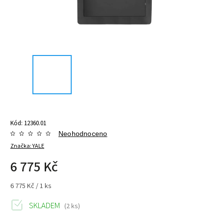
Kód:
12360.01
Neohodnoceno
Značka:
YALE
6 775 Kč
6 775 Kč / 1 ks
SKLADEM
(2 ks)