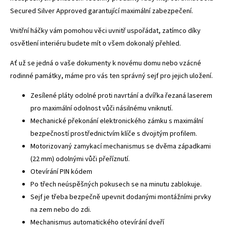
Secured Silver Approved garantující maximální zabezpečení.
Vnitřní háčky vám pomohou věci uvnitř uspořádat, zatímco díky
osvětlení interiéru budete mít o všem dokonalý přehled.
Ať už se jedná o vaše dokumenty k novému domu nebo vzácné
rodinné památky, máme pro vás ten správný sejf pro jejich uložení.
Zesílené pláty odolné proti navrtání a dvířka řezaná laserem
pro maximální odolnost vůči násilnému vniknutí.
Mechanické překonání elektronického zámku s maximální
bezpečností prostřednictvím klíče s dvojitým profilem.
Motorizovaný zamykací mechanismus se dvěma západkami
(22 mm) odolnými vůči přeříznutí.
Otevírání PIN kódem
Po třech neúspěšných pokusech se na minutu zablokuje.
Sejf je třeba bezpečně upevnit dodanými montážními prvky
na zem nebo do zdi.
Mechanismus automatického otevírání dveří