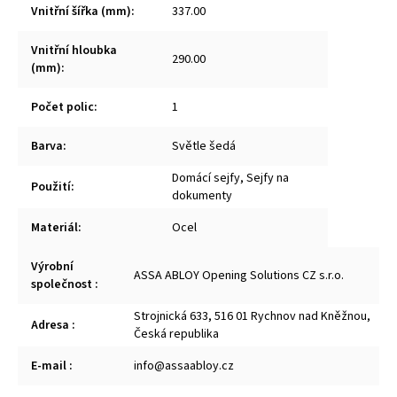
Vnitřní šířka (mm)
:
337.00
Vnitřní hloubka
290.00
(mm)
:
Počet polic
:
1
Barva
:
Světle šedá
Domácí sejfy, Sejfy na
Použití
:
dokumenty
Materiál
:
Ocel
Výrobní
ASSA ABLOY Opening Solutions CZ s.r.o.
společnost
:
Strojnická 633, 516 01 Rychnov nad Kněžnou,
Adresa
:
Česká republika
E-mail
:
info@assaabloy.cz