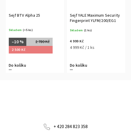
Sejf BTV Alpha 25
Sejf YALE Maximum Security
Fingerprint YLFM/200/EG1
Skladem
(>5 ks)
Skladem
(1 ks)
4 999 Kč
–10 %
2 780 Kč
4 999 Kč / 1 ks
2 500 Kč
Do košíku
Do košíku
+ 420 284 823 358