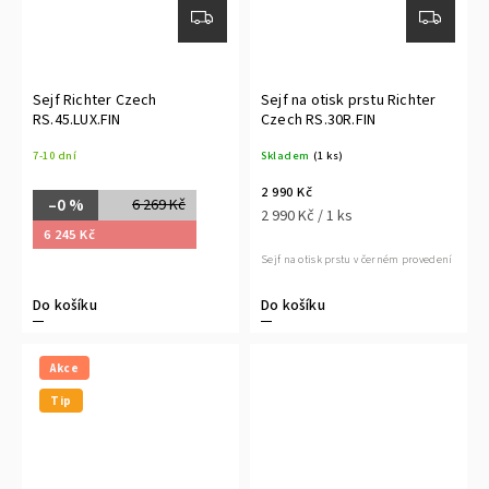
Sejf Richter Czech
Sejf na otisk prstu Richter
RS.45.LUX.FIN
Czech RS.30R.FIN
7-10 dní
Skladem
(1 ks)
2 990 Kč
–0 %
6 269 Kč
2 990 Kč / 1 ks
6 245 Kč
Sejf na otisk prstu v černém provedení
Do košíku
Do košíku
Akce
Tip