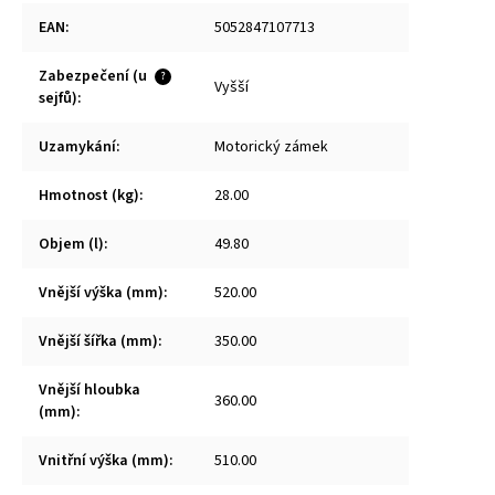
EAN
:
5052847107713
Zabezpečení (u
?
Vyšší
sejfů)
:
Uzamykání
:
Motorický zámek
Hmotnost (kg)
:
28.00
Objem (l)
:
49.80
Vnější výška (mm)
:
520.00
Vnější šířka (mm)
:
350.00
Vnější hloubka
360.00
(mm)
:
Vnitřní výška (mm)
:
510.00