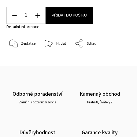
PŘIDAT DO KOŠÍKU
Detailní informace
Zeptat se
Hlídat
Sdílet
Odborné poradenství
Kamenný obchod
Záruční i pozáruční servis
Praha 8, Švábky 2
Důvěryhodnost
Garance kvality