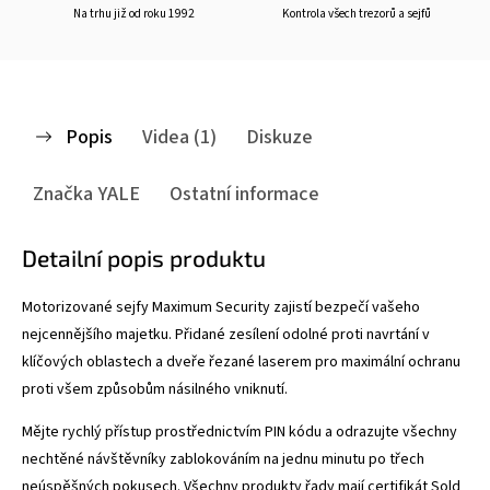
Na trhu již od roku 1992
Kontrola všech trezorů a sejfů
Popis
Videa (1)
Diskuze
Značka
YALE
Ostatní informace
Detailní popis produktu
Motorizované sejfy Maximum Security zajistí bezpečí vašeho
nejcennějšího majetku. Přidané zesílení odolné proti navrtání v
klíčových oblastech a dveře řezané laserem pro maximální ochranu
proti všem způsobům násilného vniknutí.
Mějte rychlý přístup prostřednictvím PIN kódu a odrazujte všechny
nechtěné návštěvníky zablokováním na jednu minutu po třech
neúspěšných pokusech. Všechny produkty řady mají certifikát Sold