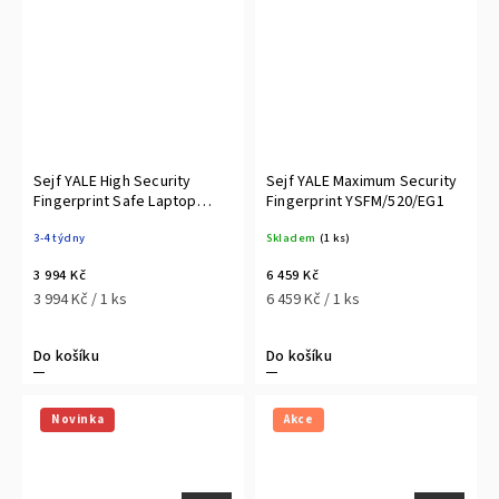
Sejf YALE High Security
Sejf YALE Maximum Security
Fingerprint Safe Laptop
Fingerprint YSFM/520/EG1
YLFB/200/EB1
3-4 týdny
Skladem
(1 ks)
3 994 Kč
6 459 Kč
3 994 Kč / 1 ks
6 459 Kč / 1 ks
Do košíku
Do košíku
Novinka
Akce