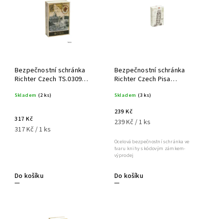
Abecedně
Bezpečnostní schránka
Bezpečnostní schránka
Richter Czech TS.0309
Richter Czech Pisa
Roma
TS.0209.M
Skladem
(2 ks)
Skladem
(3 ks)
239 Kč
317 Kč
239 Kč / 1 ks
317 Kč / 1 ks
Ocelová bezpečnostní schránka ve
tvaru knihy s kódovým zámkem-
výprodej
Do košíku
Do košíku