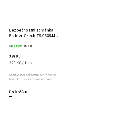
Bezpečnostní schránka
Richter Czech TS.0309.M
Pisa
Skladem
(5 ks)
328 Kč
328 Kč / 1 ks
Ocelová bezpečnostní schránka ve
tvaru knihy s kódovým zámkem
Do košíku