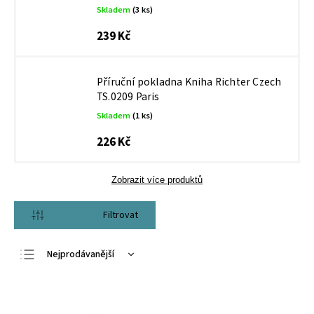
Skladem
(3 ks)
239 Kč
Příruční pokladna Kniha Richter Czech
TS.0209 Paris
Skladem
(1 ks)
226 Kč
Zobrazit více produktů
Otevřít filtr
Nejprodávanější
Nejlevnější
Nejdražší