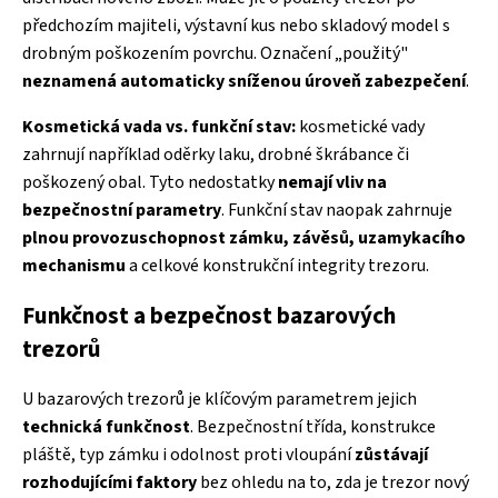
předchozím majiteli, výstavní kus nebo skladový model s
drobným poškozením povrchu. Označení „použitý"
neznamená automaticky sníženou úroveň zabezpečení
.
Kosmetická vada vs. funkční stav:
kosmetické vady
zahrnují například oděrky laku, drobné škrábance či
poškozený obal. Tyto nedostatky
nemají vliv na
bezpečnostní parametry
. Funkční stav naopak zahrnuje
plnou provozuschopnost zámku, závěsů, uzamykacího
mechanismu
a celkové konstrukční integrity trezoru.
Funkčnost a bezpečnost bazarových
trezorů
U bazarových trezorů je klíčovým parametrem jejich
technická funkčnost
. Bezpečnostní třída, konstrukce
pláště, typ zámku i odolnost proti vloupání
zůstávají
rozhodujícími faktory
bez ohledu na to, zda je trezor nový