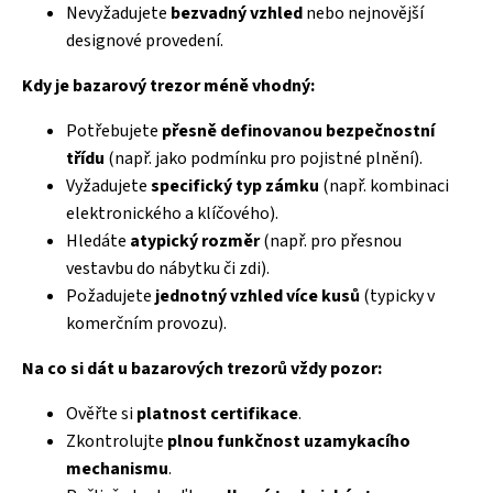
Nevyžadujete
bezvadný vzhled
nebo nejnovější
designové provedení.
Kdy je bazarový trezor méně vhodný:
Potřebujete
přesně definovanou bezpečnostní
třídu
(např. jako podmínku pro pojistné plnění).
Vyžadujete
specifický typ zámku
(např. kombinaci
elektronického a klíčového).
Hledáte
atypický rozměr
(např. pro přesnou
vestavbu do nábytku či zdi).
Požadujete
jednotný vzhled více kusů
(typicky v
komerčním provozu).
Na co si dát u bazarových trezorů vždy pozor:
Ověřte si
platnost certifikace
.
Zkontrolujte
plnou funkčnost uzamykacího
mechanismu
.