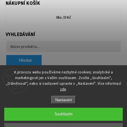
NÁKUPNÍ KOŠÍK
0
ks /
0 Kč
VYHLEDÁVÁNÍ
Hledat
K provozu webu používáme nezbytné cookies; analytické a
marketingové jen s Vaším souhlasem. Zvolte „Souhlasím",
Chytit a koupit
VA & MA, s.r.o.
„Odmítnout", nebo si nastavení upravte v „Nastavení". Více informací
zde
.
Nastavení
Souhlasím
Copyright 2026
AAA TREZORY
. Všechna práva vyhrazena.
Upravit nastavení cookies