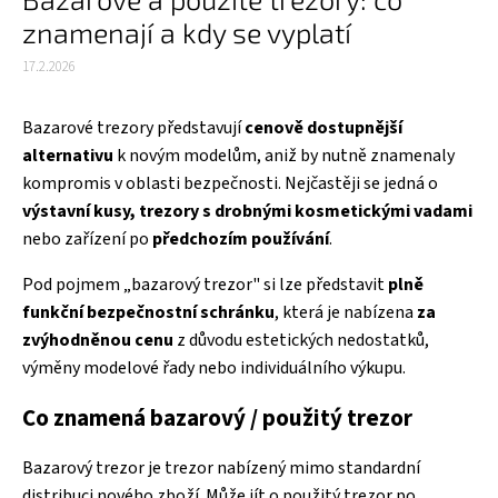
znamenají a kdy se vyplatí
17.2.2026
Bazarové trezory představují
cenově dostupnější
alternativu
k novým modelům, aniž by nutně znamenaly
kompromis v oblasti bezpečnosti. Nejčastěji se jedná o
výstavní kusy, trezory s drobnými kosmetickými vadami
nebo zařízení po
předchozím používání
.
Pod pojmem „bazarový trezor" si lze představit
plně
funkční bezpečnostní schránku
, která je nabízena
za
zvýhodněnou cenu
z důvodu estetických nedostatků,
výměny modelové řady nebo individuálního výkupu.
Co znamená bazarový / použitý trezor
Bazarový trezor je trezor nabízený mimo standardní
distribuci nového zboží. Může jít o použitý trezor po