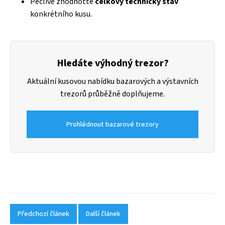
Pečlivě zhodnoťte
celkový technický stav
konkrétního kusu.
Hledáte výhodný trezor?
Aktuální kusovou nabídku bazarových a výstavních
trezorů průběžně doplňujeme.
Prohlédnout bazarové trezory
Předchozí článek
Další článek