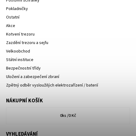
Poštovní schránky
Pokladničky
Ostatní
Akce
Kotvení trezoru
Zazdění trezoru a sejfu
Velkoobchod
Státní instituce
Bezpečnostní třídy
Uložení a zabezpečení zbraní
Zpětný odběr vysloužilých elektrozařízení / baterií
NÁKUPNÍ KOŠÍK
0
ks /
0 Kč
VYHLEDÁVÁNÍ