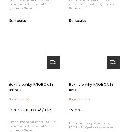
antracitově šedé barvě RAL7016.
nerezovém provedení. Vyrobeno v
Vyrobeno v Německu.
Německu.
Do košíku
Do košíku
Box na balíky KNOBOX 13
Box na balíky KNOBOX 13
antracit
nerez
Na objednávku
Na objednávku
31 899 Kč / 1 ks
31 899 Kč
35 799 Kč
Luxusní box na balíky KNOBOX 10 v
Luxusní nerezový box na balíky
antracitově šedé barvě RAL7016.
KNOBOX 13. Vyrobeno v Německu.
Vyrobeno v Německu.