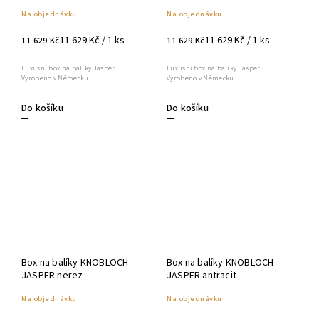
Na objednávku
Na objednávku
11 629 Kč / 1 ks
11 629 Kč / 1 ks
11 629 Kč
11 629 Kč
Luxusní box na balíky Jasper.
Luxusní box na balíky Jasper.
Vyrobeno v Německu.
Vyrobeno v Německu.
Do košíku
Do košíku
Box na balíky KNOBLOCH
Box na balíky KNOBLOCH
JASPER nerez
JASPER antracit
Na objednávku
Na objednávku