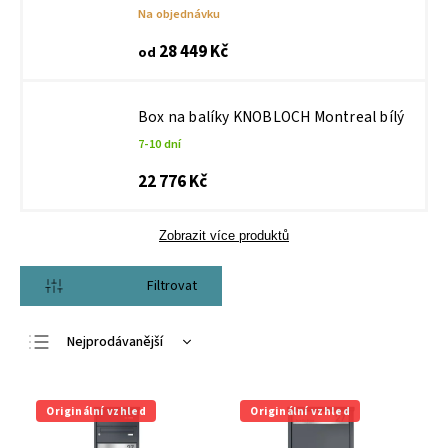
Na objednávku
28 449 Kč
od
Box na balíky KNOBLOCH Montreal bílý
7-10 dní
22 776 Kč
Zobrazit více produktů
Otevřít filtr
Nejprodávanější
Nejlevnější
Nejdražší
Originální vzhled
Originální vzhled
Abecedně