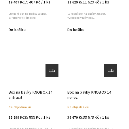
19 407 Kč / 1 ks
11 629 Kč / 1 ks
19 407 Kč
11 629 Kč
Luxusní box na balíky Jasper.
Luxusní box na balíky Jasper.
Vyrobeno v Německu.
Vyrobeno v Německu.
Do košíku
Do košíku
Box na balíky KNOBOX 14
Box na balíky KNOBOX 14
antracit
nerez
Na objednávku
Na objednávku
35 899 Kč / 1 ks
39 679 Kč / 1 ks
35 899 Kč
39 679 Kč
Luxusní box na balíky KNOBOX 14 v
Luxusní box na balíky KNOBOX 11 v