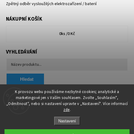
Zpětný odběr vysloužilých elektrozařízení / baterií
NÁKUPNÍ KOŠÍK
0
ks /
0 Kč
VYHLEDÁVÁNÍ
Hledat
K provozu webu používáme nezbytné cookies; analytické a
marketingové jen s Vaším souhlasem. Zvolte „Souhlasím",
Chytit a koupit
VA & MA, s.r.o.
„Odmítnout", nebo si nastavení upravte v „Nastavení". Více informací
zde
.
Nastavení