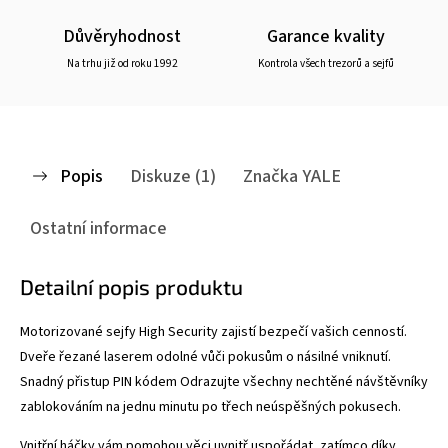
Důvěryhodnost
Garance kvality
Na trhu již od roku 1992
Kontrola všech trezorů a sejfů
Popis
Diskuze (1)
Značka
YALE
Ostatní informace
Detailní popis produktu
Motorizované sejfy High Security zajistí bezpečí vašich cenností.
Dveře řezané laserem odolné vůči pokusům o násilné vniknutí.
Snadný přistup PIN kódem Odrazujte všechny nechtěné návštěvníky
zablokováním na jednu minutu po třech neúspěšných pokusech.
Vnitřní háčky vám pomohou věci uvnitř uspořádat, zatímco díky