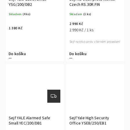
YSG/200/DB2
Czech RS.30R.FIN
Skladem
(4 ks)
Skladem
(1 ks)
2 990 Kč
1 380 Kč
2 990 Kč / 1 ks
Sejf na otisk prstu v černém provedení
Do košíku
Do košíku
Sejf YALE Alarmed Safe
Sejf Yale High Security
Small YEC/200/DB1
Office YSEB/250/EB1