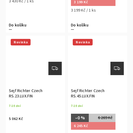
3 430 Kč / 1 ks
3 199 Kč
3 199 Kč / 1 ks
Do košíku
Do košíku
Novinka
Novinka
Sejf Richter Czech
Sejf Richter Czech
RS.23.LUX.FIN
RS.45.LUX.FIN
7-10 dní
7-10 dní
–0 %
6 269 Kč
5 062 Kč
6 245 Kč