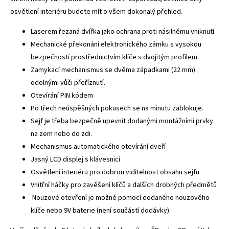
osvětlení interiéru budete mít o všem dokonalý přehled.
Laserem řezaná dvířka jako ochrana proti násilnému vniknutí
Mechanické překonání elektronického zámku s vysokou
bezpečností prostřednictvím klíče s dvojitým profilem.
Zamykací mechanismus se dvěma západkami (22 mm)
odolnými vůči přeříznutí.
Otevírání PIN kódem
Po třech neúspěšných pokusech se na minutu zablokuje.
Sejf je třeba bezpečně upevnit dodanými montážními prvky
na zem nebo do zdi.
Mechanismus automatického otevírání dveří
Jasný LCD displej s klávesnicí
Osvětlení interiéru pro dobrou viditelnost obsahu sejfu
Vnitřní háčky pro zavěšení klíčů a dalších drobných předmětů
Nouzové otevření je možné pomocí dodaného nouzového
klíče nebo 9V baterie (není součástí dodávky).