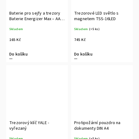
Baterie pro sejfy a trezory
Trezorové LED světlo s
Baterie Energizer Max – AA
magnetem TSS-16LED
6ks
Skladem
Skladem
(>5 ks)
165 Kč
745 Kč
Do košíku
Do košíku
Trezorový klíč YALE -
Protipožární pouzdro na
vyřezaný
dokumenty DIN A4
Skladem
Skladem
(>5 ks)