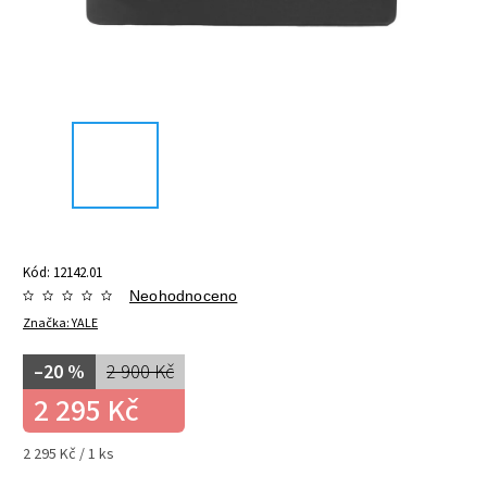
Kód:
12142.01
Neohodnoceno
Značka:
YALE
–20 %
2 900 Kč
2 295 Kč
2 295 Kč / 1 ks