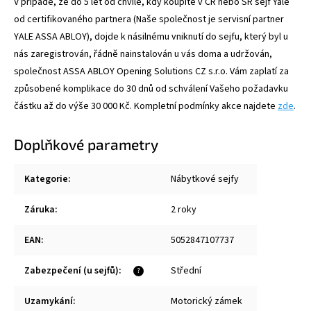
V případě, že do 5 let od chvíle, kdy koupíte v ČR nebo SR sejf Yale
od certifikovaného partnera (Naše společnost je servisní partner
YALE ASSA ABLOY), dojde k násilnému vniknutí do sejfu, který byl u
nás zaregistrován, řádně nainstalován u vás doma a udržován,
společnost ASSA ABLOY Opening Solutions CZ s.r.o. Vám zaplatí za
způsobené komplikace do 30 dnů od schválení Vašeho požadavku
částku až do výše 30 000 Kč. Kompletní podmínky akce najdete
zde
.
Doplňkové parametry
Kategorie
:
Nábytkové sejfy
Záruka
:
2 roky
EAN
:
5052847107737
Zabezpečení (u sejfů)
:
Střední
?
Uzamykání
:
Motorický zámek