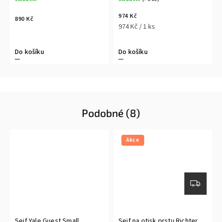
974 Kč
890 Kč
974 Kč / 1 ks
Do košíku
Do košíku
Podobné (8)
Akce
Sejf Yale Guest Small
Sejf na otisk prstu Richter