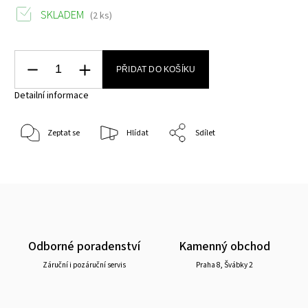
SKLADEM
(2 ks)
PŘIDAT DO KOŠÍKU
Detailní informace
Zeptat se
Hlídat
Sdílet
Odborné poradenství
Kamenný obchod
Záruční i pozáruční servis
Praha 8, Švábky 2