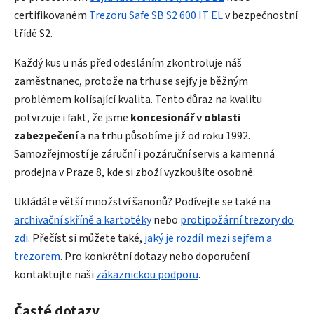
certifikovaném
Trezoru Safe SB S2 600 IT EL
v bezpečnostní
třídě S2.
Každý kus u nás před odesláním zkontroluje náš
zaměstnanec, protože na trhu se sejfy je běžným
problémem kolísající kvalita. Tento důraz na kvalitu
potvrzuje i fakt, že jsme
koncesionář v oblasti
zabezpečení
a na trhu působíme již od roku 1992.
Samozřejmostí je záruční i pozáruční servis a kamenná
prodejna v Praze 8, kde si zboží vyzkoušíte osobně.
Ukládáte větší množství šanonů? Podívejte se také na
archivační skříně a kartotéky
nebo
protipožární trezory do
zdi
. Přečíst si můžete také,
jaký je rozdíl mezi sejfem a
trezorem
. Pro konkrétní dotazy nebo doporučení
kontaktujte naši
zákaznickou podporu
.
Časté dotazy