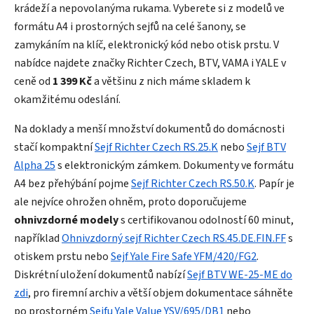
krádeží a nepovolanýma rukama. Vyberete si z modelů ve
formátu A4 i prostorných sejfů na celé šanony, se
zamykáním na klíč, elektronický kód nebo otisk prstu. V
nabídce najdete značky Richter Czech, BTV, VAMA i YALE v
ceně od
1 399 Kč
a většinu z nich máme skladem k
okamžitému odeslání.
Na doklady a menší množství dokumentů do domácnosti
stačí kompaktní
Sejf Richter Czech RS.25.K
nebo
Sejf BTV
Alpha 25
s elektronickým zámkem. Dokumenty ve formátu
A4 bez přehýbání pojme
Sejf Richter Czech RS.50.K
. Papír je
ale nejvíce ohrožen ohněm, proto doporučujeme
ohnivzdorné modely
s certifikovanou odolností 60 minut,
například
Ohnivzdorný sejf Richter Czech RS.45.DE.FIN.FF
s
otiskem prstu nebo
Sejf Yale Fire Safe YFM/420/FG2
.
Diskrétní uložení dokumentů nabízí
Sejf BTV WE-25-ME do
zdi
, pro firemní archiv a větší objem dokumentace sáhněte
po prostorném
Sejfu Yale Value YSV/695/DB1
nebo