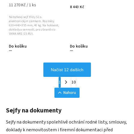
11 270 Kč / 1 ks
8 443 Kč
Nábytkový sejf třídy S1 s
elektronickým zámkem. Rozměry
630×440×355 mm, 40 kg. Na hotovost,
doklady a cennosti; pro zbraně viz
VAMA ARS (15 RU).
Do košíku
Do košíku
Načíst 12 dalších
1
10
Nahoru
Sejfy na dokumenty
Sejfy na dokumenty spolehlivě ochrání rodné listy, smlouvy,
doklady k nemovitostem i firemní dokumentaci před