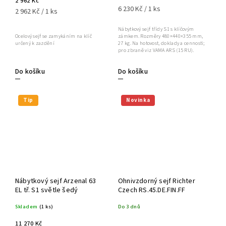
2 962 Kč
6 230 Kč / 1 ks
2 962 Kč / 1 ks
Nábytkový sejf třídy S1 s klíčovým
zámkem. Rozměry 480×440×355 mm,
Ocelový sejf se zamykáním na klíč
27 kg. Na hotovost, doklady a cennosti;
určený k zazdění
pro zbraně viz VAMA ARS (15 RU).
Do košíku
Do košíku
Tip
Novinka
Nábytkový sejf Arzenal 63
Ohnivzdorný sejf Richter
EL tř. S1 světle šedý
Czech RS.45.DE.FIN.FF
Skladem
(1 ks)
Do 3 dnů
11 270 Kč