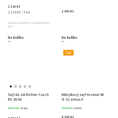
2 119 Kč
2 492 Kč
2 119 Kč / 1 ks
Sejf se zamykáním na elektronický
kód
Do košíku
Do košíku
Tip
Sejf do zdi Richter Czech
Nábytkový sejf Arzenal 46
RS.38.SK
tř. S1 antracit
Skladem
(1 ks)
Skladem
(2 ks)
6 230 Kč