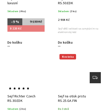
luxusní
RS.50.EDK
Skladem
(4 ks)
Skladem
(3 ks)
2 904 Kč
–9 %
9 130 Kč
8 220 Kč
Sejf větší velikosti se zamykáním na
elektronický kód
Do košíku
Do košíku
Novinka
Sejf Richter Czech
Sejf na otisk prstu
RS.30.EDK
RS.25.GA.FIN
Skladem
(2 ks)
Do 3 dnů