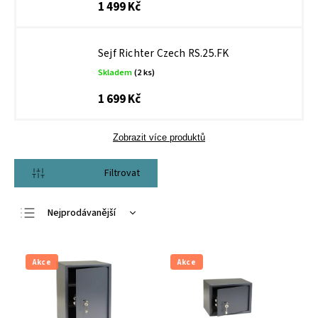
1 499 Kč
Sejf Richter Czech RS.25.FK
Skladem
(2 ks)
1 699 Kč
Zobrazit více produktů
Otevřít filtr
Nejprodávanější
Nejlevnější
Nejdražší
Akce
Akce
Abecedně