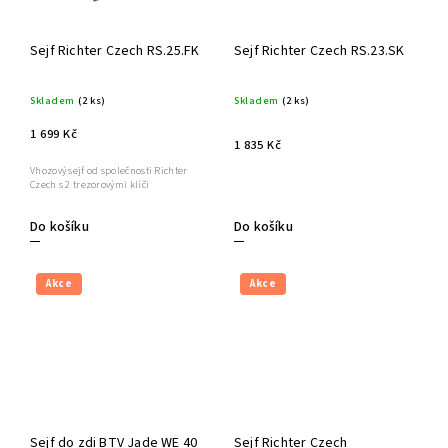
Sejf Richter Czech RS.25.FK
Sejf Richter Czech RS.23.SK
Skladem
(2 ks)
Skladem
(2 ks)
1 699 Kč
1 835 Kč
Vhozový sejf od společnosti Richter
Czech s 2 trezorovými klíči
Do košíku
Do košíku
Akce
Akce
Sejf do zdi BTV Jade WE 40
Sejf Richter Czech