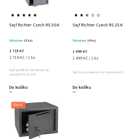
Sejf Richter Czech RS.50.K
Sejf Richter Czech RS.25.K
Skladem
(5 ks)
Skladem
(4 ks)
2 719 Kč
1 499 Kč
2 719 Kč / 1 ks
1 499 Kč / 1 ks
Sejf ve větších rozměrech se
Sejf s uzamykáním na trezorový klíč
zamykáním na klíč
Do košíku
Do košíku
Akce