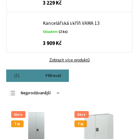
3 229 Kč
Kancelářská skříň VAMA 13
Skladem
(2 ks)
3 909 Kč
Zobrazit více produktů
Otevřít filtr
Nejprodávanější
Nejlevnější
Nejdražší
Akce
Akce
Abecedně
Tip
Tip