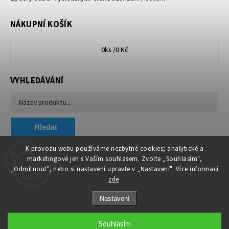
NÁKUPNÍ KOŠÍK
0
ks /
0 Kč
VYHLEDÁVÁNÍ
Hledat
K provozu webu používáme nezbytné cookies; analytické a
marketingové jen s Vaším souhlasem. Zvolte „Souhlasím",
Chytit a koupit
VA & MA, s.r.o.
„Odmítnout", nebo si nastavení upravte v „Nastavení". Více informací
zde
.
Nastavení
Souhlasím