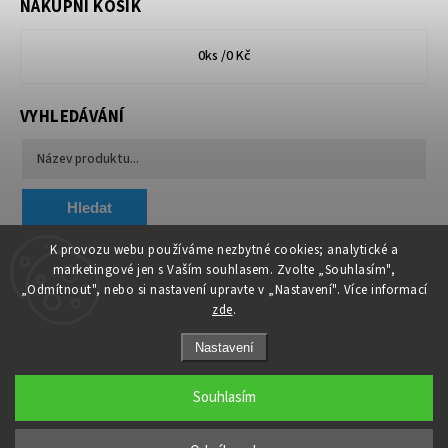
NÁKUPNÍ KOŠÍK
0
ks /
0 Kč
VYHLEDÁVÁNÍ
Hledat
K provozu webu používáme nezbytné cookies; analytické a
marketingové jen s Vaším souhlasem. Zvolte „Souhlasím",
Chytit a koupit
VA & MA, s.r.o.
„Odmítnout", nebo si nastavení upravte v „Nastavení". Více informací
zde
.
Nastavení
Souhlasím
Copyright 2026
AAA TREZORY
. Všechna práva vyhrazena.
Upravit nastavení cookies