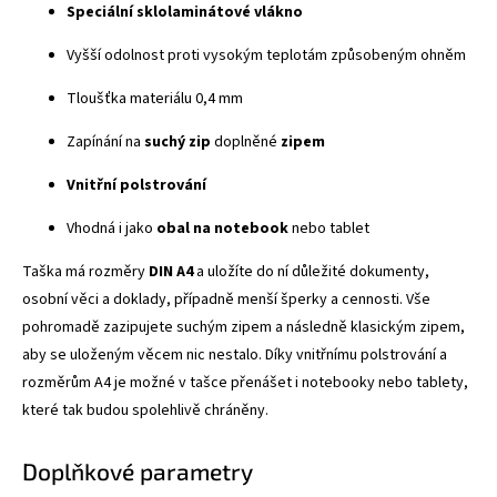
Speciální sklolaminátové vlákno
Vyšší odolnost proti vysokým teplotám způsobeným ohněm
Tloušťka materiálu 0,4 mm
Zapínání na
suchý zip
doplněné
zipem
Vnitřní polstrování
Vhodná i jako
obal na notebook
nebo tablet
Taška má rozměry
DIN A4
a uložíte do ní důležité dokumenty,
osobní věci a doklady, případně menší šperky a cennosti. Vše
pohromadě zazipujete suchým zipem a následně klasickým zipem,
aby se uloženým věcem nic nestalo. Díky vnitřnímu polstrování a
rozměrům A4 je možné v tašce přenášet i notebooky nebo tablety,
které tak budou spolehlivě chráněny.
Doplňkové parametry