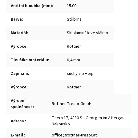
Vnitřní hloubka (mm)
:
15.00
Barva
:
Stříbrná
Materiál
:
Sklolaminátové vlákno
Výrobce
:
Rottner
Tloušťka materiálu
:
0,4 mm
Zapínání
:
suchý zip + zip
Výrobce
:
Rottner
Výrobní
Rottner Tresor GmbH
společnost
:
Thern 17, 4880 St. Georgen im Attergau,
Adresa
:
Rakousko
E-mail
:
office@rottner-tresor.at