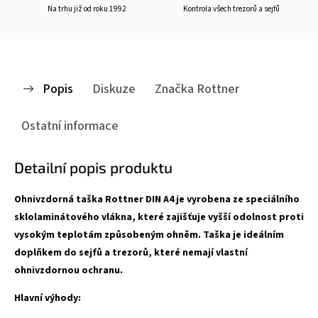
Na trhu již od roku 1992
Kontrola všech trezorů a sejfů
Popis
Diskuze
Značka
Rottner
Ostatní informace
Detailní popis produktu
Ohnivzdorná taška Rottner DIN A4 je vyrobena ze speciálního
sklolaminátového vlákna, které zajišťuje vyšší odolnost proti
vysokým teplotám způsobeným ohněm. Taška je ideálním
doplňkem do sejfů a trezorů, které nemají vlastní
ohnivzdornou ochranu.
Hlavní výhody: