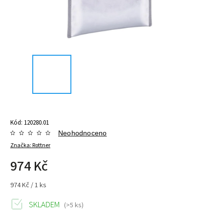
Kód:
120280.01
Neohodnoceno
Značka:
Rottner
974 Kč
974 Kč / 1 ks
SKLADEM
(>5 ks)