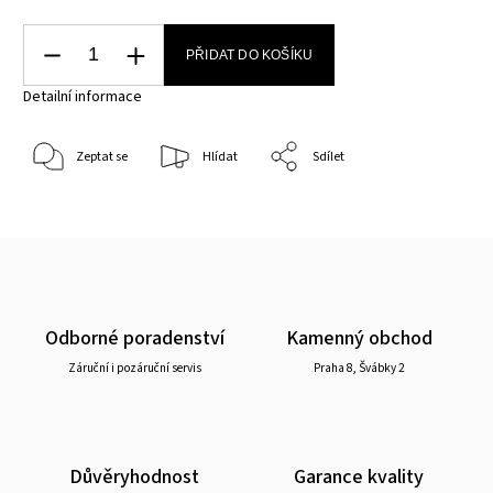
PŘIDAT DO KOŠÍKU
Detailní informace
Zeptat se
Hlídat
Sdílet
Odborné poradenství
Kamenný obchod
Záruční i pozáruční servis
Praha 8, Švábky 2
Důvěryhodnost
Garance kvality