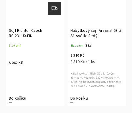
Sejf Richter Czech
Nábytkový sejf Arzenal 63 tř.
RS.23.LUX.FIN
S1 světle šedý
7-10 dní
Skladem
(1 ks)
8 310 Kč
8 310 Kč / 1 ks
5 062 Kč
Nábytkový sejf třídy S1 s klíčovým
zámkem. Rozměry 630×440×355 mm,
40 kg. Na hotovost, doklady a cennosti;
pro zbraně viz VAMA ARS (15 RU).
Do košíku
Do košíku