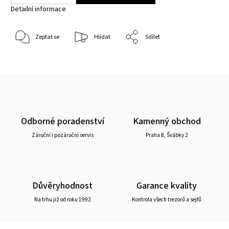
Detailní informace
Zeptat se
Hlídat
Sdílet
Odborné poradenství
Kamenný obchod
Záruční i pozáruční servis
Praha 8, Švábky 2
Důvěryhodnost
Garance kvality
Na trhu již od roku 1992
Kontrola všech trezorů a sejfů