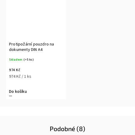
Protipožární pouzdro na
dokumenty DIN A4
Skladem
(>5 ks)
974 Kč
974 Kč / 1 ks
Do košíku
Podobné (8)