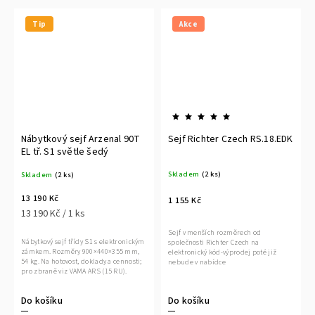
Tip
Akce
Nábytkový sejf Arzenal 90T
Sejf Richter Czech RS.18.EDK
EL tř. S1 světle šedý
Skladem
(2 ks)
Skladem
(2 ks)
13 190 Kč
1 155 Kč
13 190 Kč / 1 ks
Sejf v menších rozměrech od
Nábytkový sejf třídy S1 s elektronickým
společnosti Richter Czech na
zámkem. Rozměry 900×440×355 mm,
elektronický kód-výprodej poté již
54 kg. Na hotovost, doklady a cennosti;
nebude v nabídce
pro zbraně viz VAMA ARS (15 RU).
Do košíku
Do košíku