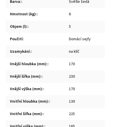
Barva:
:
Světle šedá
Hmotnost (kg):
:
6
Objem (l):
:
5
Použití
:
Domácí sejfy
Uzamykání:
:
na klíč
Vnější hloubka (mm):
:
170
Vnější šířka (mm):
:
230
Vnější výška (mm):
:
170
Vnitřní hloubka (mm):
:
130
Vnitřní šířka (mm):
:
225
Vnitřní výška (mm):
:
165