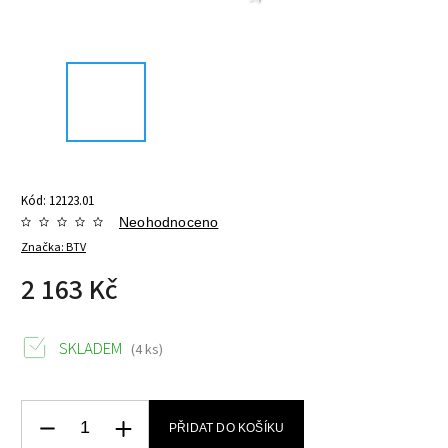
Kód:
12123.01
Neohodnoceno
Značka:
BTV
2 163 Kč
SKLADEM
(4 ks)
PŘIDAT DO KOŠÍKU