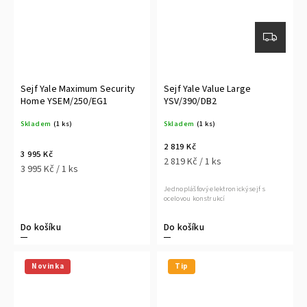
Sejf Yale Maximum Security
Sejf Yale Value Large
Home YSEM/250/EG1
YSV/390/DB2
Skladem
(1 ks)
Skladem
(1 ks)
2 819 Kč
3 995 Kč
2 819 Kč / 1 ks
3 995 Kč / 1 ks
Jednoplášťový elektronický sejf s
ocelovou konstrukcí
Do košíku
Do košíku
Novinka
Tip