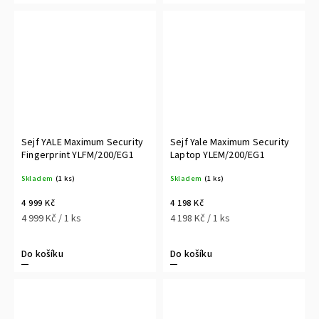
Sejf YALE Maximum Security
Sejf Yale Maximum Security
Fingerprint YLFM/200/EG1
Laptop YLEM/200/EG1
Skladem
(1 ks)
Skladem
(1 ks)
4 999 Kč
4 198 Kč
4 999 Kč / 1 ks
4 198 Kč / 1 ks
Do košíku
Do košíku