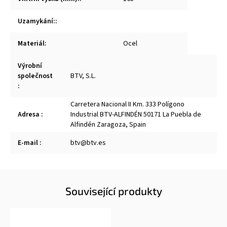
Uzamykání:
:
Materiál
:
Ocel
Výrobní
společnost
BTV, S.L.
:
Carretera Nacional II Km. 333 Polígono
Adresa
:
Industrial BTV-ALFINDÉN 50171 La Puebla de
Alfindén Zaragoza, Spain
E-mail
:
btv@btv.es
Související produkty