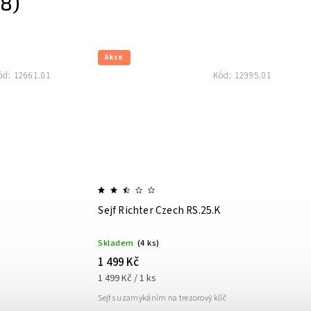
8)
Akce
ód:
12661.01
Kód:
12995.01
Sejf Richter Czech RS.25.K
Skladem
(4 ks)
1 499 Kč
1 499 Kč / 1 ks
Sejf s uzamykáním na trezorový klíč