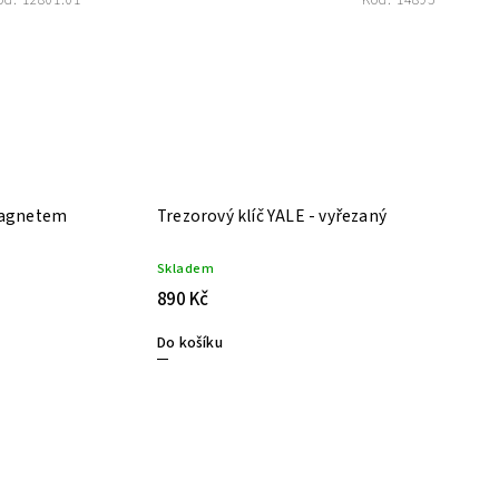
ód:
12801.01
Kód:
14895
magnetem
Trezorový klíč YALE - vyřezaný
Skladem
890 Kč
Do košíku