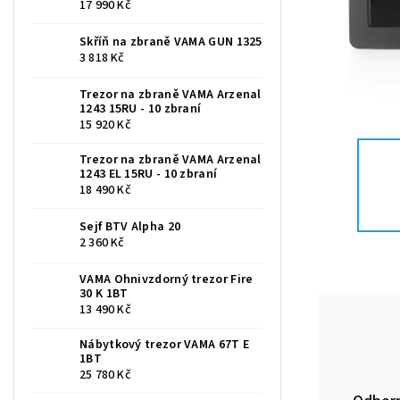
17 990 Kč
Skříň na zbraně VAMA GUN 1325
3 818 Kč
Trezor na zbraně VAMA Arzenal
1243 15RU - 10 zbraní
15 920 Kč
Trezor na zbraně VAMA Arzenal
1243 EL 15RU - 10 zbraní
18 490 Kč
Sejf BTV Alpha 20
2 360 Kč
VAMA Ohnivzdorný trezor Fire
30 K 1BT
13 490 Kč
Nábytkový trezor VAMA 67T E
1BT
25 780 Kč