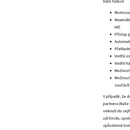
Další funkce:
Motorizo
Maximáln
klíč
Přístup 
Automati
Přehledn
Vnitřní o
Vnitřní 
Možnost p
Možnost 
součástí 
V případě, že d
partnera (Naše 
vniknutí do sej
udržován, spol
způsobené komp