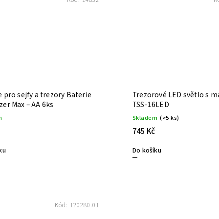
Kód:
14832
K
 pro sejfy a trezory Baterie
Trezorové LED světlo s 
zer Max – AA 6ks
TSS-16LED
m
Skladem
(>5 ks)
745 Kč
ku
Do košíku
Kód:
120280.01