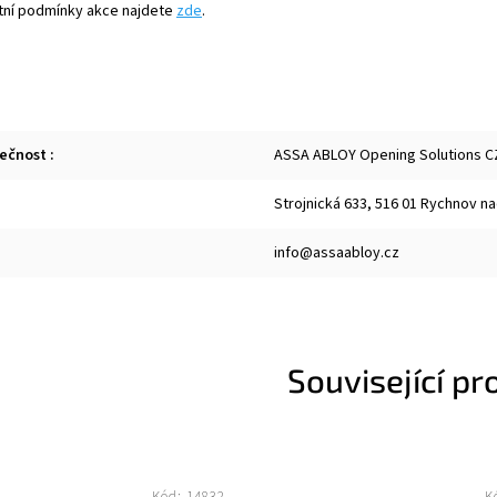
tní podmínky akce najdete
zde
.
lečnost
:
ASSA ABLOY Opening Solutions CZ 
Strojnická 633, 516 01 Rychnov n
info@assaabloy.cz
Související pr