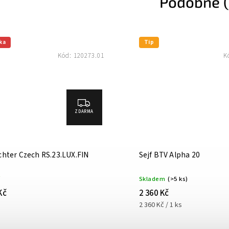
Podobné (
ka
Tip
Kód:
120273.01
K
ZDARMA
ichter Czech RS.23.LUX.FIN
Sejf BTV Alpha 20
Skladem
(>5 ks)
Kč
2 360 Kč
2 360 Kč / 1 ks