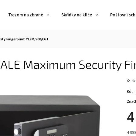
Trezory na zbraně
Skříňky na klíče
Poštovní sch
ity Fingerprint YLFM/200/EG1
 YALE Maximum Security F
Kód:
Znač
4
4 999