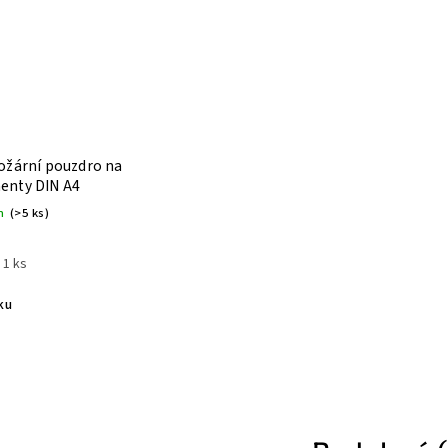
ožární pouzdro na
enty DIN A4
m
(>5 ks)
 1 ks
ku