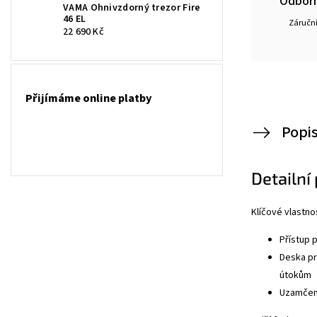
Odborn
VAMA Ohnivzdorný trezor Fire
46 EL
Záruční
22 690 Kč
Přijímáme online platby
Popi
Detailní
Klíčové vlastnos
Přístup 
Deska pr
útokům
Uzamčení