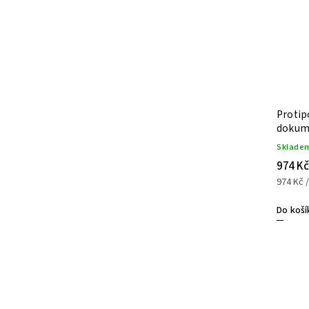
Protip
dokum
Sklade
974 Kč
974 Kč /
Do koší