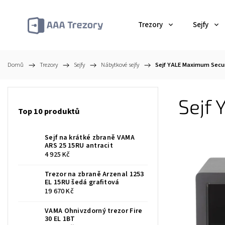
Trezory
Sejfy
Domů
/
Trezory
/
Sejfy
/
Nábytkové sejfy
/
Sejf YALE Maximum Secur
Sejf
Top 10 produktů
Sejf na krátké zbraně VAMA
ARS 25 15RU antracit
4 925 Kč
Trezor na zbraně Arzenal 1253
EL 15RU šedá grafitová
19 670 Kč
VAMA Ohnivzdorný trezor Fire
30 EL 1BT