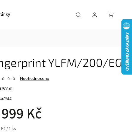
ránky
Pokladničky
Ostatní
Akce
Kont
ingerprint YLFM/200/EG1
Neohodnoceno
12538.01
ka:
YALE
 999 Kč
 Kč / 1 ks