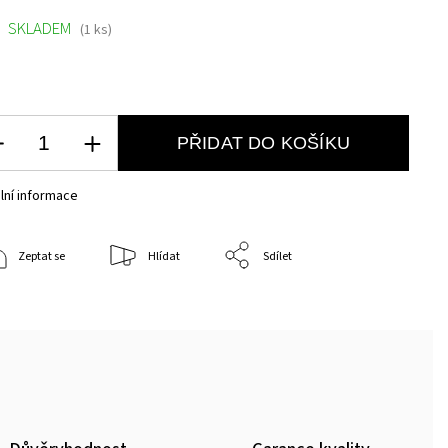
SKLADEM
(1 ks)
PŘIDAT DO KOŠÍKU
lní informace
Zeptat se
Hlídat
Sdílet