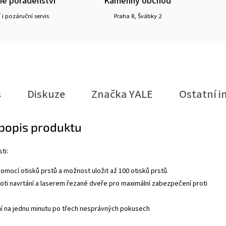
é poradenství
Kamenný obchod
 i pozáruční servis
Praha 8, Švábky 2
s
Diskuze
Značka
YALE
Ostatní i
 popis produktu
ti:
pomocí otisků prstů a možnost uložit až 100 otisků prstů.
oti navrtání a laserem řezané dveře pro maximální zabezpečení proti
 na jednu minutu po třech nesprávných pokusech