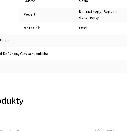
Barva
:
Šedá
Domácí sejfy, Sejfy na
Použití
:
dokumenty
Materiál
:
Ocel
s.r.o.
ad Kněžnou, Česká republika
odukty