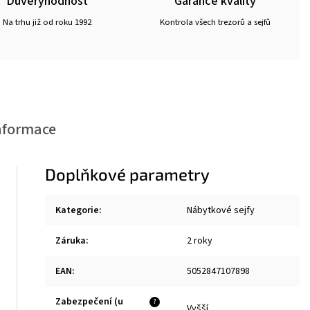
Důvěryhodnost
Garance kvality
Na trhu již od roku 1992
Kontrola všech trezorů a sejfů
nformace
Doplňkové parametry
Kategorie
:
Nábytkové sejfy
Záruka
:
2 roky
EAN
:
5052847107898
Zabezpečení (u
?
Vyšší