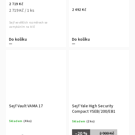
2 719 Kč
2 492 Kč
2 719 Kč / 1 ks
Sejf ve větších rozměrech se
zamykáním na klíč
Do košíku
Do košíku
Sejf Vault VAMA 17
Sejf Yale High Security
Compact YSEB/200/EB1
Skladem
(4 ks)
Skladem
(2 ks)
–20 %
2 900 Kč