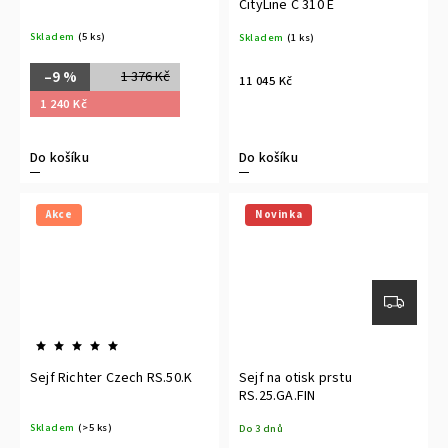
CityLine C 310 E
Skladem
(5 ks)
Skladem
(1 ks)
–9 %
1 376 Kč
11 045 Kč
1 240 Kč
Do košíku
Do košíku
Akce
Novinka
Sejf Richter Czech RS.50.K
Sejf na otisk prstu
RS.25.GA.FIN
Skladem
(>5 ks)
Do 3 dnů