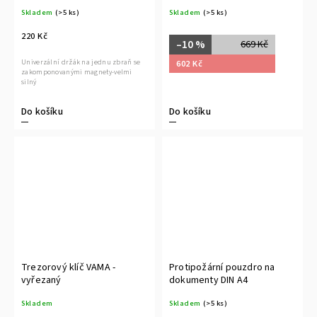
Skladem
(>5 ks)
Skladem
(>5 ks)
220 Kč
–10 %
669 Kč
Univerzální držák na jednu zbraň se
602 Kč
zakomponovanými magnety-velmi
silný
Do košíku
Do košíku
Trezorový klíč VAMA -
Protipožární pouzdro na
vyřezaný
dokumenty DIN A4
Skladem
Skladem
(>5 ks)