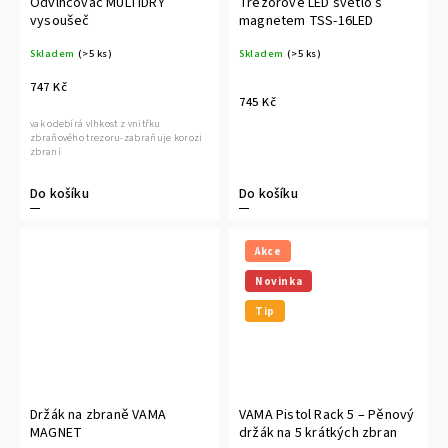
Odvlhčovač MULTIDRY
Trezorové LED světlo s
vysoušeč
magnetem TSS-16LED
Skladem
(>5 ks)
Skladem
(>5 ks)
747 Kč
745 Kč
vak odebírá vlhkost z vnitřku
zbraňového trezoru-zabraňuje korozi
zbraní
Do košíku
Do košíku
Akce
Novinka
Tip
Držák na zbraně VAMA
VAMA Pistol Rack 5 – Pěnový
MAGNET
držák na 5 krátkých zbran