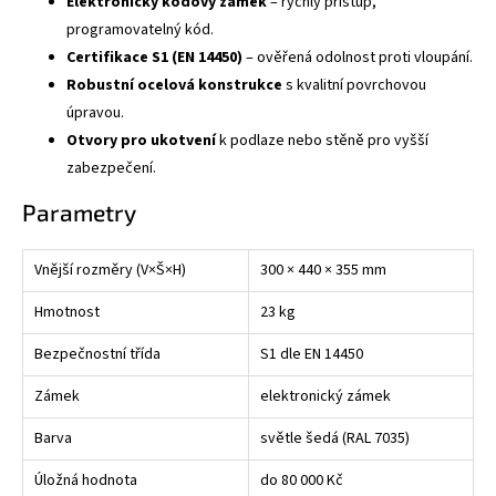
Elektronický kódový zámek
– rychlý přístup,
programovatelný kód.
Certifikace S1 (EN 14450)
– ověřená odolnost proti vloupání.
Robustní ocelová konstrukce
s kvalitní povrchovou
úpravou.
Otvory pro ukotvení
k podlaze nebo stěně pro vyšší
zabezpečení.
Parametry
Vnější rozměry (V×Š×H)
300 × 440 × 355 mm
Hmotnost
23 kg
Bezpečnostní třída
S1 dle EN 14450
Zámek
elektronický zámek
Barva
světle šedá (RAL 7035)
Úložná hodnota
do 80 000 Kč