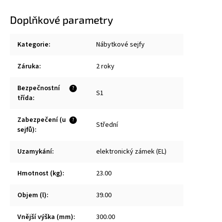
Doplňkové parametry
Kategorie
:
Nábytkové sejfy
Záruka
:
2 roky
Bezpečnostní
?
S1
třída
:
Zabezpečení (u
?
Střední
sejfů)
:
Uzamykání
:
elektronický zámek (EL)
Hmotnost (kg)
:
23.00
Objem (l)
:
39.00
Vnější výška (mm)
:
300.00