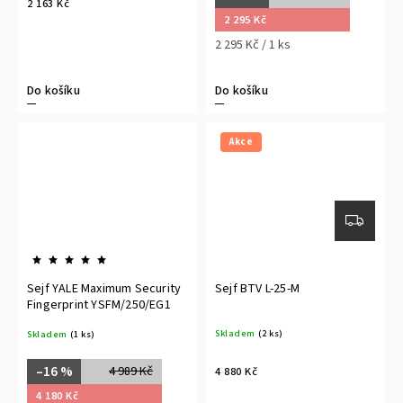
2 163 Kč
2 295 Kč
2 295 Kč / 1 ks
Do košíku
Do košíku
Akce
Sejf YALE Maximum Security
Sejf BTV L-25-M
Fingerprint YSFM/250/EG1
Skladem
(2 ks)
Skladem
(1 ks)
–16 %
4 989 Kč
4 880 Kč
4 180 Kč