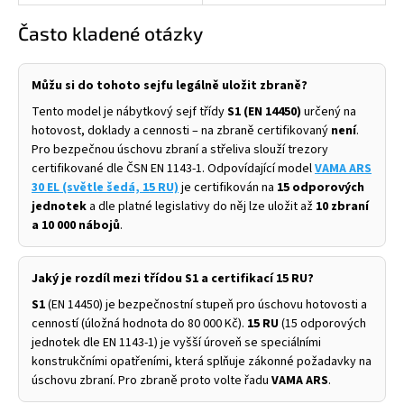
Často kladené otázky
Můžu si do tohoto sejfu legálně uložit zbraně?
Tento model je nábytkový sejf třídy
S1 (EN 14450)
určený na
hotovost, doklady a cennosti – na zbraně certifikovaný
není
.
Pro bezpečnou úschovu zbraní a střeliva slouží trezory
certifikované dle ČSN EN 1143-1. Odpovídající model
VAMA ARS
30 EL (světle šedá, 15 RU)
je certifikován na
15 odporových
jednotek
a dle platné legislativy do něj lze uložit až
10 zbraní
a 10 000 nábojů
.
Jaký je rozdíl mezi třídou S1 a certifikací 15 RU?
S1
(EN 14450) je bezpečnostní stupeň pro úschovu hotovosti a
cenností (úložná hodnota do 80 000 Kč).
15 RU
(15 odporových
jednotek dle EN 1143-1) je vyšší úroveň se speciálními
konstrukčními opatřeními, která splňuje zákonné požadavky na
úschovu zbraní. Pro zbraně proto volte řadu
VAMA ARS
.