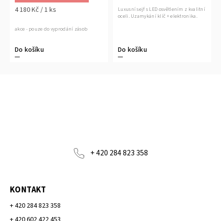
4 180 Kč / 1 ks
Luxusní sejf s LED osvětlením z kvalitní
oceli. Uzamykání klíč + elektronika.
akce - pouze do vyprodání zásob
Do košíku
Do košíku
+ 420 284 823 358
KONTAKT
+ 420 284 823 358
+ 420 602 422 453