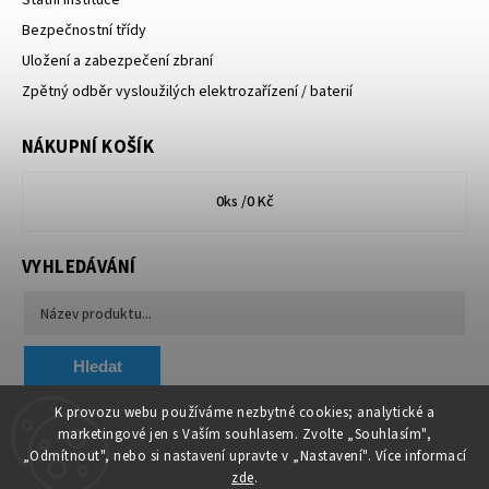
Státní instituce
Bezpečnostní třídy
Uložení a zabezpečení zbraní
Zpětný odběr vysloužilých elektrozařízení / baterií
NÁKUPNÍ KOŠÍK
0
ks /
0 Kč
VYHLEDÁVÁNÍ
Hledat
K provozu webu používáme nezbytné cookies; analytické a
marketingové jen s Vaším souhlasem. Zvolte „Souhlasím",
Chytit a koupit
VA & MA, s.r.o.
„Odmítnout", nebo si nastavení upravte v „Nastavení". Více informací
zde
.