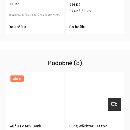
890 Kč
974 Kč
974 Kč / 1 ks
Trezorový klíč k trezorům značky VAMA
Do košíku
Do košíku
Podobné (8)
Akce
Sejf BTV Mini Bank
Burg Wächter Trezor