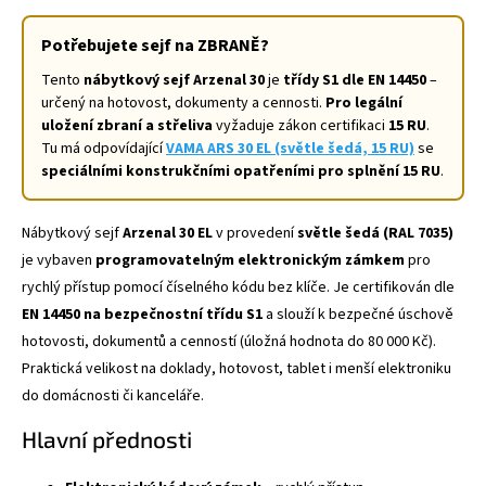
Potřebujete sejf na ZBRANĚ?
Tento
nábytkový sejf Arzenal 30
je
třídy S1 dle EN 14450
–
určený na hotovost, dokumenty a cennosti.
Pro legální
uložení zbraní a střeliva
vyžaduje zákon certifikaci
15 RU
.
Tu má odpovídající
VAMA ARS 30 EL (světle šedá, 15 RU)
se
speciálními konstrukčními opatřeními pro splnění 15 RU
.
Nábytkový sejf
Arzenal 30 EL
v provedení
světle šedá (RAL 7035)
je vybaven
programovatelným elektronickým zámkem
pro
rychlý přístup pomocí číselného kódu bez klíče. Je certifikován dle
EN 14450 na bezpečnostní třídu S1
a slouží k bezpečné úschově
hotovosti, dokumentů a cenností (úložná hodnota do 80 000 Kč).
Praktická velikost na doklady, hotovost, tablet i menší elektroniku
do domácnosti či kanceláře.
Hlavní přednosti