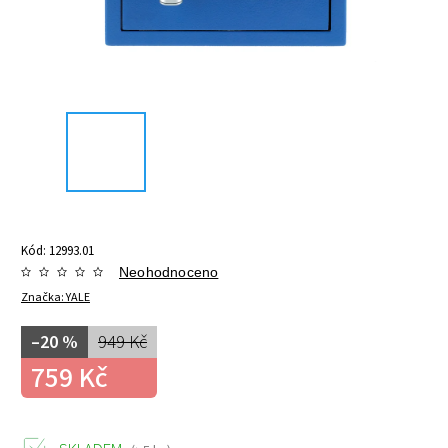
Kód:
12993.01
Neohodnoceno
Značka:
YALE
–20 %
949 Kč
759 Kč