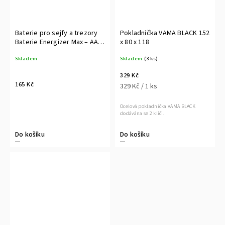
Baterie pro sejfy a trezory
Pokladnička VAMA BLACK 152
Baterie Energizer Max – AA
x 80 x 118
6ks
Skladem
Skladem
(3 ks)
329 Kč
165 Kč
329 Kč / 1 ks
Ocelová pokladnička VAMA BLACK
dodávána se 2 klíči.
Do košíku
Do košíku