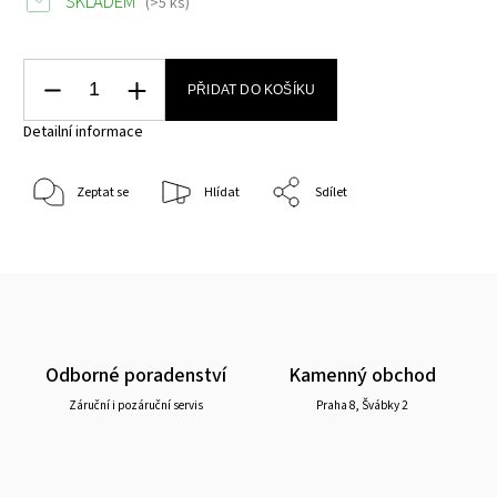
SKLADEM
(>5 ks)
PŘIDAT DO KOŠÍKU
Detailní informace
Zeptat se
Hlídat
Sdílet
Odborné poradenství
Kamenný obchod
Záruční i pozáruční servis
Praha 8, Švábky 2