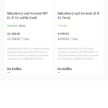
Nábytkový sejf Arzenal 90T
Nábytkový sejf Arzenal 25 tř.
EL tř. S1 světle šedý
S1 černý
Skladem
(2 ks)
7-10 dní
13 190 Kč
4 070 Kč
13 190 Kč / 1 ks
4 070 Kč / 1 ks
Nábytkový sejf třídy S1 s elektronickým
Nábytkový sejf třídy S1 s klíčovým
zámkem. Rozměry 900×440×355 mm,
zámkem. Rozměry 250×340×280 mm,
54 kg. Na hotovost, doklady a cennosti;
15 kg. Na hotovost, doklady a cennosti;
pro zbraně viz VAMA ARS (15 RU).
pro zbraně viz VAMA ARS (15 RU).
Do košíku
Do košíku