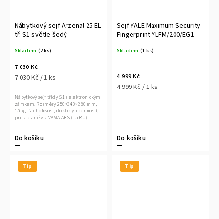
Nábytkový sejf Arzenal 25 EL
Sejf YALE Maximum Security
tř. S1 světle šedý
Fingerprint YLFM/200/EG1
Skladem
(2 ks)
Skladem
(1 ks)
7 030 Kč
4 999 Kč
7 030 Kč / 1 ks
4 999 Kč / 1 ks
Nábytkový sejf třídy S1 s elektronickým
zámkem. Rozměry 250×340×280 mm,
15 kg. Na hotovost, doklady a cennosti;
pro zbraně viz VAMA ARS (15 RU).
Do košíku
Do košíku
Tip
Tip