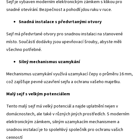
Sejf je vybaven moderním elektronickým zámkem s klikou pro
snadné otevírání. Bezpečnost a pohodlí jdou ruku v ruce.
Snadná instalace s předvrtanými otvory
Sejf má předvrtané otvory pro snadnou instalaci na stanovené
místo. Součástí dodávky jsou upevňovací šrouby, abyste měli
všechno potřebné.
Silný mechanismus uzamykání
Mechanismus uzamykání využívá uzamykací čepy o průměru 16 mm,
což zajišťuje pevné uzavření sejfu a ochranu vašeho majetku.
Malý sejf s velkým potenciálem
Tento malý sejf má velký potenciál a najde uplatnění nejen v
domácnostech, ale také v různých jiných prostředích. S moderním
elektronickým zámkem, silným uzamykacím mechanismem a
snadnou instalací je to spolehlivý společník pro ochranu vašich
cenností