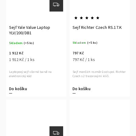
Sejf Yale Value Laptop
Sejf Richter Czech RS.17.K
YLV/200/DB1
Skladem
(>5 ks)
Skladem
(>5 ks)
797 Kč
1 912 Kč
797 Kč / 1 ks
1 912 Kč / 1 ks
Sejf menších rozměrů od spol. Richter
Laptopový sejf v černé barvě na
Czech s 2 trezorovými klíči.
elektronický kód
Do košíku
Do košíku