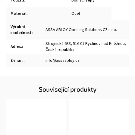
Použití
:
Domácí sejfy
Materiál
:
Ocel
Výrobní
ASSA ABLOY Opening Solutions CZ s.r.o.
společnost
:
Strojnická 633, 516 01 Rychnov nad Kněžnou,
Adresa
:
Česká republika
E-mail
:
info@assaabloy.cz
Související produkty