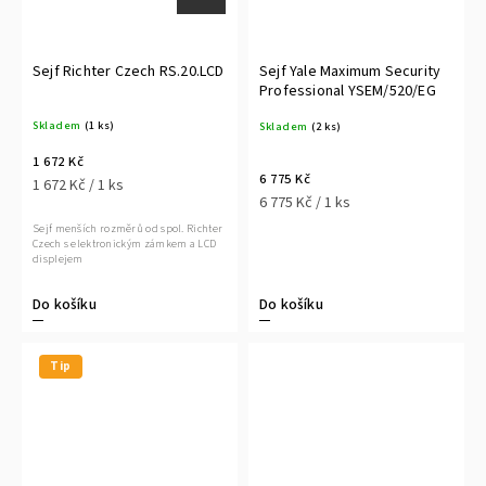
Sejf Richter Czech RS.20.LCD
Sejf Yale Maximum Security
Professional YSEM/520/EG
Skladem
(1 ks)
Skladem
(2 ks)
1 672 Kč
6 775 Kč
1 672 Kč / 1 ks
6 775 Kč / 1 ks
Sejf menších rozměrů od spol. Richter
Czech s elektronickým zámkem a LCD
displejem
Do košíku
Do košíku
Tip