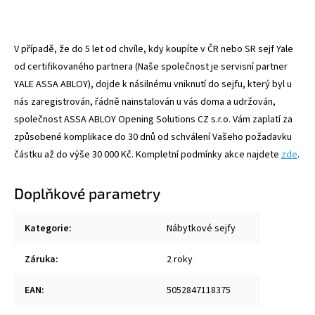
V případě, že do 5 let od chvíle, kdy koupíte v ČR nebo SR sejf Yale
od certifikovaného partnera (Naše společnost je servisní partner
YALE ASSA ABLOY), dojde k násilnému vniknutí do sejfu, který byl u
nás zaregistrován, řádně nainstalován u vás doma a udržován,
společnost ASSA ABLOY Opening Solutions CZ s.r.o. Vám zaplatí za
způsobené komplikace do 30 dnů od schválení Vašeho požadavku
částku až do výše 30 000 Kč. Kompletní podmínky akce najdete
zde
.
Doplňkové parametry
Kategorie
:
Nábytkové sejfy
Záruka
:
2 roky
EAN
:
5052847118375