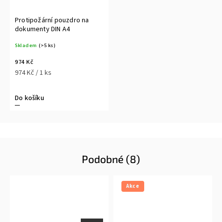
Protipožární pouzdro na
dokumenty DIN A4
Skladem
(>5 ks)
974 Kč
974 Kč / 1 ks
Do košíku
Podobné (8)
Akce