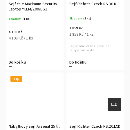
Sejf Yale Maximum Security
Sejf Richter Czech RS.30.K
Laptop YLEM/200/EG1
Skladem
(3 ks)
Skladem
(1 ks)
1 859 Kč
4 198 Kč
1 859 Kč / 1 ks
4 198 Kč / 1 ks
Sejf střední velikosti z oceli se
zamykáním na klíč
Do košíku
Do košíku
Tip
Nábytkový sejf Arzenal 25 tř.
Sejf Richter Czech RS.20.LCD