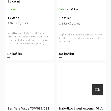
S1 černý
Skladem
(1 ks)
7-10 dní
4 070 Kč
1 672 Kč
4 070 Kč / 1 ks
1 672 Kč / 1 ks
Nábytkový sejf třídy S1 s klíčovým
Sejf menších rozměrů od spol. Richter
zámkem. Rozměry 250×340×280 mm,
Czech s elektronickým zámkem a LCD
15 kg. Na hotovost, doklady a cennosti;
displejem
pro zbraně viz VAMA ARS (15 RU).
Do košíku
Do košíku
Sejf Yale Value YSV/695/DB1
Nábytkový sejf Arzenal 46 tř.