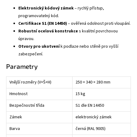
Elektronický kódový zámek
– rychlý přístup,
programovatelný kód.
Certifikace S1 (EN 14450)
– ověřená odolnost proti vloupání.
Robustní ocelová konstrukce
s kvalitní povrchovou
úpravou.
Otvory pro ukotvení
k podlaze nebo stěně pro vyšší
zabezpečení.
Parametry
Vnější rozměry (V×Š×H)
250 × 340 × 280 mm
Hmotnost
15 kg
Bezpečnostní třída
S1 dle EN 14450
Zámek
elektronický zámek
Barva
černá (RAL 9005)