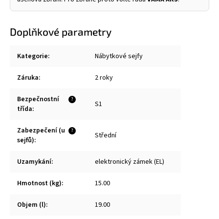
Doplňkové parametry
Kategorie
:
Nábytkové sejfy
Záruka
:
2 roky
Bezpečnostní
?
S1
třída
:
Zabezpečení (u
?
Střední
sejfů)
:
Uzamykání
:
elektronický zámek (EL)
Hmotnost (kg)
:
15.00
Objem (l)
:
19.00