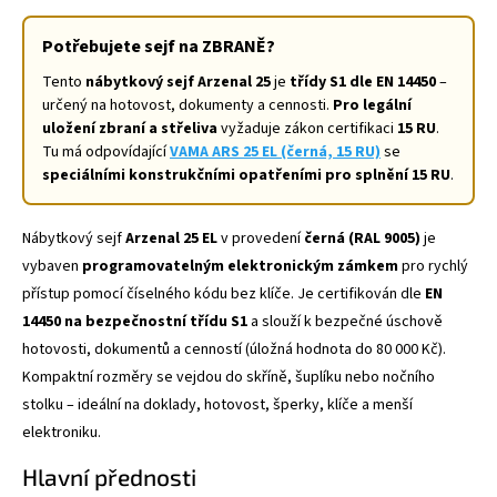
Potřebujete sejf na ZBRANĚ?
Tento
nábytkový sejf Arzenal 25
je
třídy S1 dle EN 14450
–
určený na hotovost, dokumenty a cennosti.
Pro legální
uložení zbraní a střeliva
vyžaduje zákon certifikaci
15 RU
.
Tu má odpovídající
VAMA ARS 25 EL (černá, 15 RU)
se
speciálními konstrukčními opatřeními pro splnění 15 RU
.
Nábytkový sejf
Arzenal 25 EL
v provedení
černá (RAL 9005)
je
vybaven
programovatelným elektronickým zámkem
pro rychlý
přístup pomocí číselného kódu bez klíče. Je certifikován dle
EN
14450 na bezpečnostní třídu S1
a slouží k bezpečné úschově
hotovosti, dokumentů a cenností (úložná hodnota do 80 000 Kč).
Kompaktní rozměry se vejdou do skříně, šuplíku nebo nočního
stolku – ideální na doklady, hotovost, šperky, klíče a menší
elektroniku.
Hlavní přednosti