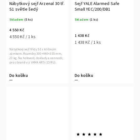
Nábytkový sejf Arzenal 30 tř.
Sejf YALE Alarmed Safe
S1 světle šedý
Small YEC/200/DB1
Skladem
(5 ks)
Skladem
(1 ks)
4 550 Kč
1 438 Kč
4 550 Kč / 1 ks
1 438 Kč / 1 ks
Nábytkový sejf třídy S1 s klíčovým
zámkem. Rozměry 300×440×355 mm,
23 kg. Na hotovost, doklady a cennosti;
pro zbraně viz VAMA ARS (15 RU).
Do košíku
Do košíku