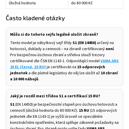
Úložná hodnota
do 80 000 Kč
Často kladené otázky
Můžu si do tohoto sejfu legálně uložit zbraně?
Tento model je nábytkový sejf třídy
S1 (EN 14450)
určený na
hotovost, doklady a cennosti – na zbraně certifikovaný
není
.
Pro bezpečnou úschovu zbraní a střeliva slouží trezory
certifikované dle ČSN EN 1143-1. Odpovídající model
VAMA ARS
25 EL (černá, 15 RU)
je certifikován na
15 odporových
jednotek
a dle platné legislativy do něj lze uložit až
10 zbraní
a 10 000 nábojů
.
Jaký je rozdíl mezi třídou S1 a certifikací 15 RU?
S1
(EN 14450) je bezpečnostní stupeň pro úschovu hotovosti a
cenností (úložná hodnota do 80 000 Kč).
15 RU
(15 odporových
jednotek dle EN 1143-1) je vyšší úroveň se speciálními
konstrukčními opatřeními, která splňuje zákonné požadavky na
úschovu zbraní. Pro zbraně proto volte řadu
VAMA ARS
.