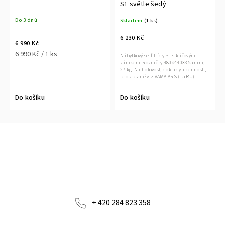
S1 světle šedý
Do 3 dnů
Skladem
(1 ks)
6 230 Kč
6 990 Kč
6 990 Kč / 1 ks
Nábytkový sejf třídy S1 s klíčovým
zámkem. Rozměry 480×440×355 mm,
27 kg. Na hotovost, doklady a cennosti;
pro zbraně viz VAMA ARS (15 RU).
Do košíku
Do košíku
+ 420 284 823 358