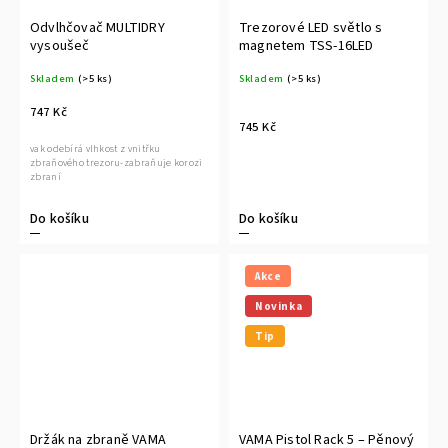
Odvlhčovač MULTIDRY
Trezorové LED světlo s
vysoušeč
magnetem TSS-16LED
Skladem
(>5 ks)
Skladem
(>5 ks)
747 Kč
745 Kč
vak odebírá vlhkost z vnitřku
zbraňového trezoru-zabraňuje korozi
zbraní
Do košíku
Do košíku
Akce
Novinka
Tip
Držák na zbraně VAMA
VAMA Pistol Rack 5 – Pěnový