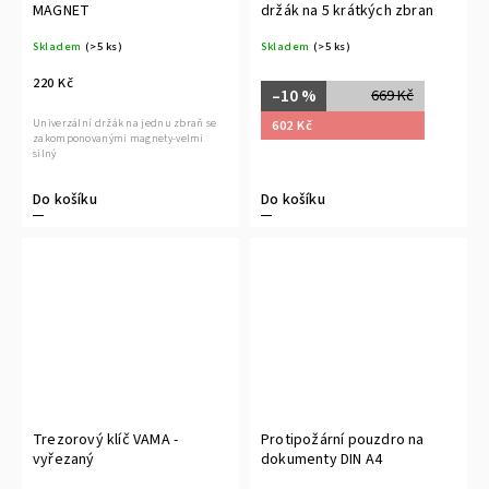
MAGNET
držák na 5 krátkých zbran
Skladem
(>5 ks)
Skladem
(>5 ks)
220 Kč
–10 %
669 Kč
Univerzální držák na jednu zbraň se
602 Kč
zakomponovanými magnety-velmi
silný
Do košíku
Do košíku
Trezorový klíč VAMA -
Protipožární pouzdro na
vyřezaný
dokumenty DIN A4