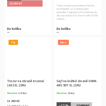
18 490 Kč
Trezor disponuje zámkem třídy B a
certifikátem na 15 odporových
jednotek. Z legislativního hlediska do
něj lze uložit až 10 zbraní nebo 10 000
nábojů.
Do košíku
Do košíku
Tip
Akce
Trezor na zbraně Arzenal
Sejf na krátké zbraně VAMA
1433 EL 15RU
ARS 90T EL 15RU
Skladem
(>5 ks)
Skladem
(2 ks)
13 290 Kč
–12 %
17 660 Kč