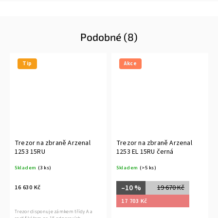
Podobné (8)
Tip
Akce
Trezor na zbraně Arzenal
Trezor na zbraně Arzenal
1253 15RU
1253 EL 15RU černá
Skladem
(3 ks)
Skladem
(>5 ks)
–10 %
19 670 Kč
16 630 Kč
17 703 Kč
Trezor disponuje zámkem třídy A a