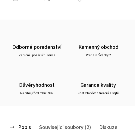
Odborné poradenství
Kamenný obchod
Záruční i pozáruční servis
Praha 8, Švábky 2
Důvěryhodnost
Garance kvality
Na trhu již od roku 1992
Kontrola všech trezorů a sejfů
Popis
Související soubory (2)
Diskuze