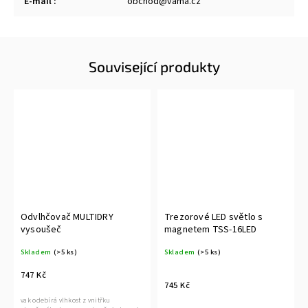
E-mail
:
obchod@vama.cz
Související produkty
Odvlhčovač MULTIDRY
Trezorové LED světlo s
vysoušeč
magnetem TSS-16LED
Skladem
(>5 ks)
Skladem
(>5 ks)
747 Kč
745 Kč
vak odebírá vlhkost z vnitřku