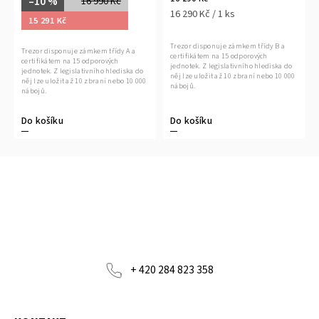
–10 %
16 990 Kč
16 290 Kč / 1 ks
15 291 Kč
Trezor disponuje zámkem třídy B a
Trezor disponuje zámkem třídy A a
certifikátem na 15 odporových
certifikátem na 15 odporových
jednotek. Z legislativního hlediska do
jednotek. Z legislativního hlediska do
něj lze uložit až 10 zbraní nebo 10 000
něj lze uložit až 10 zbraní nebo 10 000
nábojů.
nábojů.
Do košíku
Do košíku
+ 420 284 823 358