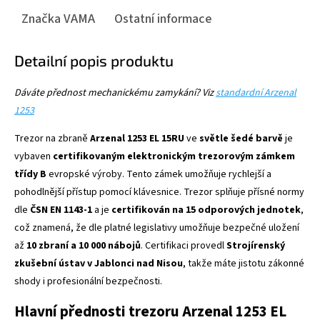
Značka
VAMA
Ostatní informace
Detailní popis produktu
Dáváte přednost mechanickému zamykání? Viz
standardní Arzenal
1253
Trezor na zbraně
Arzenal 1253 EL 15RU
ve
světle šedé barvě
je
vybaven
certifikovaným elektronickým trezorovým zámkem
třídy B
evropské výroby. Tento zámek umožňuje rychlejší a
pohodlnější přístup pomocí klávesnice. Trezor splňuje přísné normy
dle
ČSN EN 1143-1
a je
certifikován na 15 odporových jednotek
,
což znamená, že dle platné legislativy umožňuje bezpečné uložení
až
10 zbraní a 10 000 nábojů
. Certifikaci provedl
Strojírenský
zkušební ústav v Jablonci nad Nisou
, takže máte jistotu zákonné
shody i profesionální bezpečnosti.
Hlavní přednosti trezoru Arzenal 1253 EL