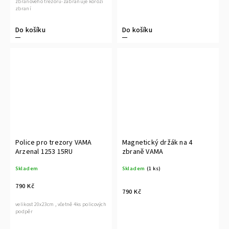
zbraňového trezoru-zabraňuje korozi
zbraní
Do košíku
Do košíku
Police pro trezory VAMA
Magnetický držák na 4
Arzenal 1253 15RU
zbraně VAMA
Skladem
Skladem
(1 ks)
790 Kč
790 Kč
velikost 20x23cm , včetně 4ks policových
podpěr