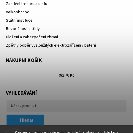
Zazdění trezoru a sejfu
Velkoobchod
Státní instituce
Bezpečnostní třídy
Uložení a zabezpečení zbraní
Zpětný odběr vysloužilých elektrozařízení / baterií
NÁKUPNÍ KOŠÍK
0
ks /
0 Kč
VYHLEDÁVÁNÍ
Hledat
K provozu webu používáme nezbytné cookies; analytické a