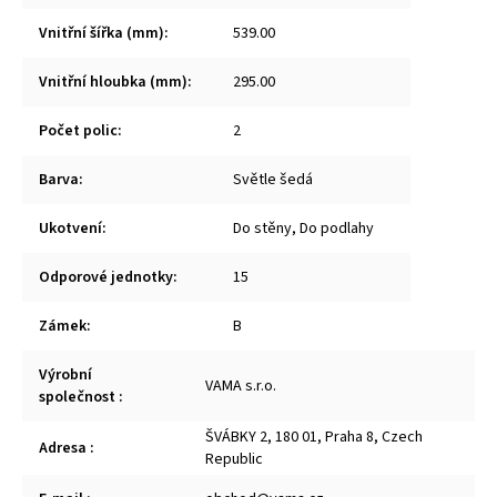
Vnitřní šířka (mm)
:
539.00
Vnitřní hloubka (mm)
:
295.00
Počet polic
:
2
Barva
:
Světle šedá
Ukotvení
:
Do stěny, Do podlahy
Odporové jednotky
:
15
Zámek
:
B
Výrobní
VAMA s.r.o.
společnost
:
ŠVÁBKY 2, 180 01, Praha 8, Czech
Adresa
:
Republic