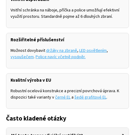
Vnitřní schránka na náboje, příčka a police umožňují efektivní
využití prostoru. Standardně pojme až 6 dlouhých zbraní.
Rozšiřitelné příslušenství
Možnost dovybavit
držáky na zbraně
,
LED osvětlením
,
vysoušečem
.
Police navíc včetně podpěr.
Kvalitní výroba v EU
Robustní ocelová konstrukce a precizní povrchová úprava. K
dispozici také varianty v
černé EL
a
šedé grafitové EL
.
Často kladené otázky