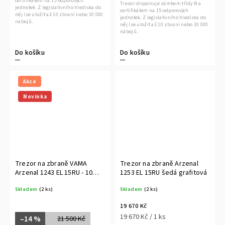
certifikátem na 15 odporových
Trezor disponuje zámkem třídy B a
jednotek. Z legislativního hlediska do
certifikátem na 15 odporových
něj lze uložit až 10 zbraní nebo 10 000
jednotek. Z legislativního hlediska do
nábojů.
něj lze uložit až 10 zbraní nebo 10 000
nábojů.
Do košíku
Do košíku
Akce
Novinka
Trezor na zbraně VAMA
Trezor na zbraně Arzenal
Arzenal 1243 EL 15RU - 10
1253 EL 15RU šedá grafitová
zbraní
Skladem
(2 ks)
Skladem
(2 ks)
19 670 Kč
19 670 Kč / 1 ks
–14 %
21 500 Kč