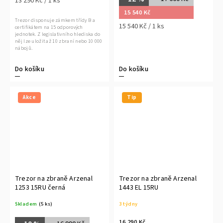
13 290 Kč / 1 ks
15 540 Kč
Trezor disponuje zámkem třídy B a
15 540 Kč / 1 ks
certifikátem na 15 odporových
jednotek. Z legislativního hlediska do
něj lze uložit až 10 zbraní nebo 10 000
nábojů.
Do košíku
Do košíku
Akce
Tip
Trezor na zbraně Arzenal
Trezor na zbraně Arzenal
1253 15RU černá
1443 EL 15RU
Skladem
(5 ks)
3 týdny
16 290 Kč