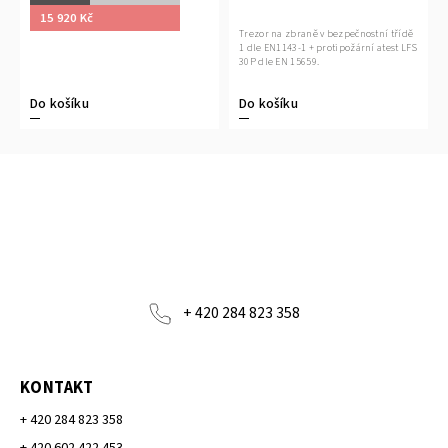
15 920 Kč
Trezor na zbraně v bezpečnostní třídě
1 dle EN1143-1 + protipožární atest LFS
30P dle EN 15659.
Do košíku
Do košíku
+ 420 284 823 358
KONTAKT
+ 420 284 823 358