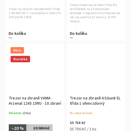
Trezor disponuje zámkem třídy B a
certifikátem na 15 odporových
Trezor na zbraně v bezpečnostní třídě
jednotek. Z legislativního hlediska do
1 dle EN1143-1 + protipožární atest LFS
něj lze uložit až 10 zbraní a 10 000
30P dle EN 15659.
nábojů.
Do košíku
Do košíku
Akce
Novinka
Trezor na zbraně VAMA
Trezor na zbraně ASGun8 EL
Arzenal 1243 15RU - 10 zbraní
třída 1 ohnivzdorný
Skladem
(2 ks)
Na objednávku
55 756 Kč
–20 %
19 900 Kč
55 756 Kč / 1 ks