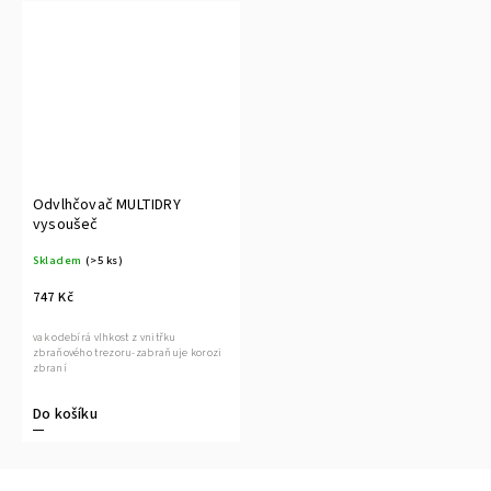
Odvlhčovač MULTIDRY
vysoušeč
Skladem
(>5 ks)
747 Kč
vak odebírá vlhkost z vnitřku
zbraňového trezoru-zabraňuje korozi
zbraní
Do košíku