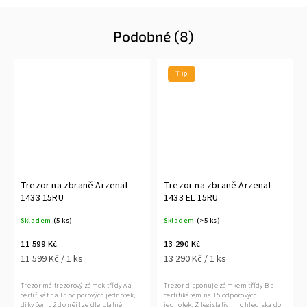
Podobné (8)
Tip
Trezor na zbraně Arzenal
Trezor na zbraně Arzenal
1433 15RU
1433 EL 15RU
Skladem
(5 ks)
Skladem
(>5 ks)
11 599 Kč
13 290 Kč
11 599 Kč / 1 ks
13 290 Kč / 1 ks
Trezor má trezorový zámek třídy A a
Trezor disponuje zámkem třídy B a
certifikát na 15 odporových jednotek,
certifikátem na 15 odporových
díky čemuž do něj lze dle platné
jednotek. Z legislativního hlediska do