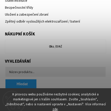
Státní instituce
Bezpečnostní třídy
Uložení a zabezpečení zbraní
Zpětný odběr vysloužilých elektrozařízení / baterií
NÁKUPNÍ KOŠÍK
0
ks /
0 Kč
VYHLEDÁVÁNÍ
Hledat
K provozu webu používáme nezbytné cookies; analytické a
marketingové jen s Vaším souhlasem. Zvolte „Souhlasím",
Chytit a koupit
VA & MA, s.r.o.
„Odmítnout", nebo si nastavení upravte v „Nastavení". Více informací
zde
.