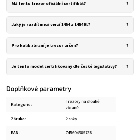
Má tento trezor oficiální certifikát?
Jaký je rozdíl mezi verzí 1454 a 1454 EL?
Pro kolik zbraní je trezor určen?
Je tento model certifikovaný dle české legislativy?
Doplňkové parametry
Trezory na dlouhé
Kategorie
:
zbraně
Záruka
:
2 roky
EAN
:
745604589758