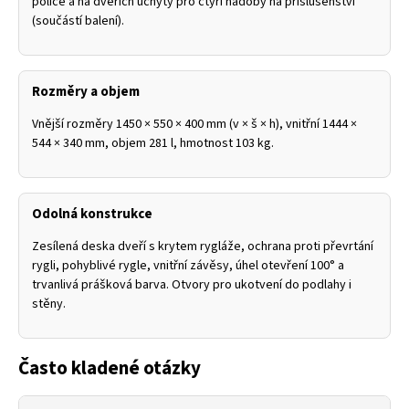
police a na dveřích úchyty pro čtyři nádoby na příslušenství
(součástí balení).
Rozměry a objem
Vnější rozměry 1450 × 550 × 400 mm (v × š × h), vnitřní 1444 ×
544 × 340 mm, objem 281 l, hmotnost 103 kg.
Odolná konstrukce
Zesílená deska dveří s krytem rygláže, ochrana proti převrtání
rygli, pohyblivé rygle, vnitřní závěsy, úhel otevření 100° a
trvanlivá prášková barva. Otvory pro ukotvení do podlahy i
stěny.
Často kladené otázky