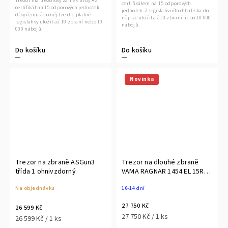
Trezor má trezorový zámek třídy A a
certifikátem na 15 odporových
certifikát na 15 odporových jednotek,
jednotek. Z legislativního hlediska do
díky čemuž do něj lze dle platné
něj lze uložit až 10 zbraní nebo 10 000
legislativy uložit až 10 zbraní nebo 10
nábojů.
000 nábojů.
Do košíku
Do košíku
Novinka
Trezor na zbraně ASGun3
Trezor na dlouhé zbraně
třída 1 ohnivzdorný
VAMA RAGNAR 1454 EL 15RU
bílá
Na objednávku
10-14 dní
27 750 Kč
26 599 Kč
27 750 Kč / 1 ks
26 599 Kč / 1 ks