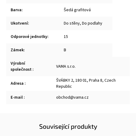
Barva
:
Šedá grafitová
Ukotvení
:
Do stěny, Do podlahy
Odporové jednotky
:
15
Zámek
:
B
Výrobní
VAMA s.r.o.
společnost
:
ŠVÁBKY 2, 180 01, Praha 8, Czech
Adresa
:
Republic
E-mail
:
obchod@vama.cz
Související produkty