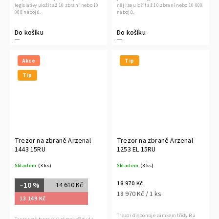
legislativy uložit až 10 zbraní nebo 10
něj lze uložit až 10 zbraní nebo 10 000
000 nábojů.
nábojů.
Do košíku
Do košíku
Akce
Tip
Tip
Trezor na zbraně Arzenal
Trezor na zbraně Arzenal
1443 15RU
1253 EL 15RU
Skladem
(3 ks)
Skladem
(3 ks)
18 970 Kč
–10 %
14 610 Kč
18 970 Kč / 1 ks
13 149 Kč
Trezor disponuje zámkem třídy B a