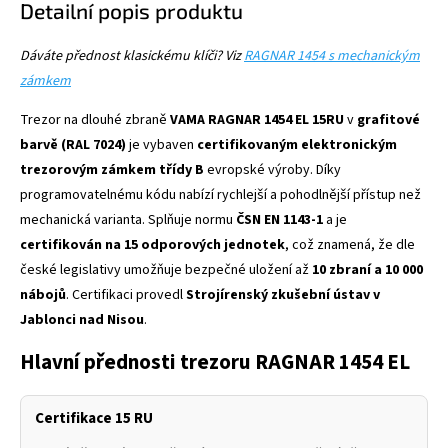
Detailní popis produktu
Dáváte přednost klasickému klíči? Viz
RAGNAR 1454 s mechanickým
zámkem
Trezor na dlouhé zbraně
VAMA RAGNAR 1454 EL 15RU
v
grafitové
barvě (RAL 7024)
je vybaven
certifikovaným elektronickým
trezorovým zámkem třídy B
evropské výroby. Díky
programovatelnému kódu nabízí rychlejší a pohodlnější přístup než
mechanická varianta. Splňuje normu
ČSN EN 1143-1
a je
certifikován na 15 odporových jednotek
, což znamená, že dle
české legislativy umožňuje bezpečné uložení až
10 zbraní a 10 000
nábojů
. Certifikaci provedl
Strojírenský zkušební ústav v
Jablonci nad Nisou
.
Hlavní přednosti trezoru RAGNAR 1454 EL
Certifikace 15 RU