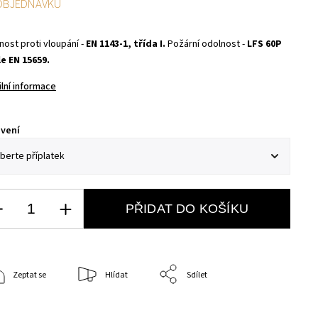
OBJEDNÁVKU
nost proti vloupání -
EN 1143-1, třída I.
Požární odolnost -
LFS 60P
e EN 15659.
ilní informace
vení
PŘIDAT DO KOŠÍKU
Zeptat se
Hlídat
Sdílet