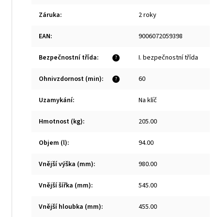
Záruka
:
2 roky
EAN
:
9006072059398
Bezpečnostní třída
:
I. bezpečnostní třída
?
Ohnivzdornost (min)
:
60
?
Uzamykání
:
Na klíč
Hmotnost (kg)
:
205.00
Objem (l)
:
94.00
Vnější výška (mm)
:
980.00
Vnější šířka (mm)
:
545.00
Vnější hloubka (mm)
:
455.00