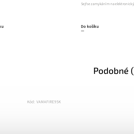
Sejf se zamykáním na elektronick
ku
Do košíku
Podobné (
Kód:
VAMAFIRE95K