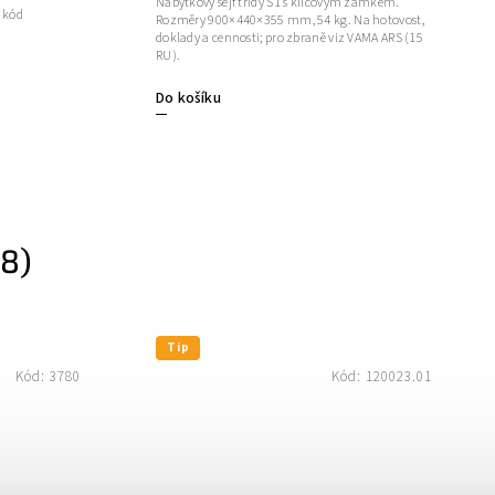
Nábytkový sejf třídy S1 s klíčovým zámkem.
ý kód
Rozměry 900×440×355 mm, 54 kg. Na hotovost,
doklady a cennosti; pro zbraně viz VAMA ARS (15
RU).
Do košíku
8)
Tip
Kód:
3780
Kód:
120023.01