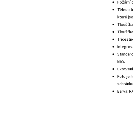
Požární 
Těleso t
které js
Tloušťka
Tloušťka
Třícestn
Integro
Standar
klíči.
Ukotvení
Foto je i
schránku 
Barva: R