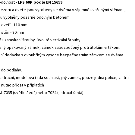
odolnost -
LFS 60P podle EN 15659.
rezoru a dveře jsou vyrobeny se dvěma vzájemně svařenými stěnami,
ou vyplněny požárně odolným betonem.
 dveří - 110 mm
 stěn - 80 mm
é uzamykací šrouby. Dvojité vertikální šrouby.
vaný opakovaný zámek, zámek zabezpečený proti útokům vrtákem.
dní dodávka s dvoubřitým vysoce bezpečnostním zámkem se dvěma
 do podlahy.
lustrační, modelová řada souhlasí, jiný zámek, pouze jedna police, vnitřní
nutno přidat v příplatích
AL 7035 (světle šedá) nebo 7024 (antracit šedá)