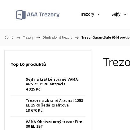
Trezory
Sejfy
Domů
/
Trezory
/
Ohnivzdorné trezory
/
Trezor GarantSafe 95 M protip
Trezo
Top 10 produktů
Sejf na krátké zbraně VAMA
ARS 25 15RU antracit
4 925 Kč
Trezor na zbraně Arzenal 1253
EL 15RU šedá grafitová
19 670 Kč
VAMA Ohnivzdorný trezor Fire
30 EL 1BT