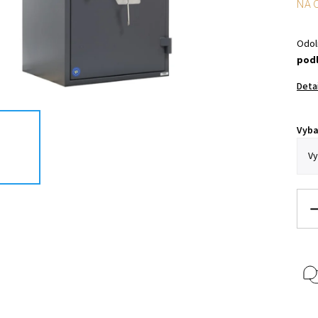
NA 
Odol
podl
Deta
Vyba