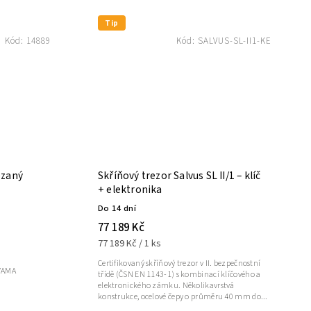
Tip
Kód:
14889
Kód:
SALVUS-SL-II1-KE
ezaný
Skříňový trezor Salvus SL II/1 – klíč
+ elektronika
Do 14 dní
77 189 Kč
77 189 Kč / 1 ks
Certifikovaný skříňový trezor v II. bezpečnostní
 VAMA
třídě (ČSN EN 1143-1) s kombinací klíčového a
elektronického zámku. Několikavrstvá
konstrukce, ocelové čepy o průměru 40 mm do...