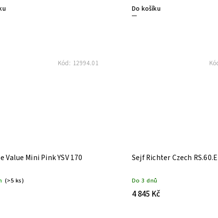
ku
Do košíku
Kód:
12994.01
Kó
le Value Mini Pink YSV 170
Sejf Richter Czech RS.60.
m
(>5 ks)
Do 3 dnů
4 845 Kč