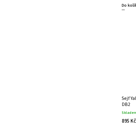
Do koší
Sejf Ya
DB2
Sklade
895 Kč