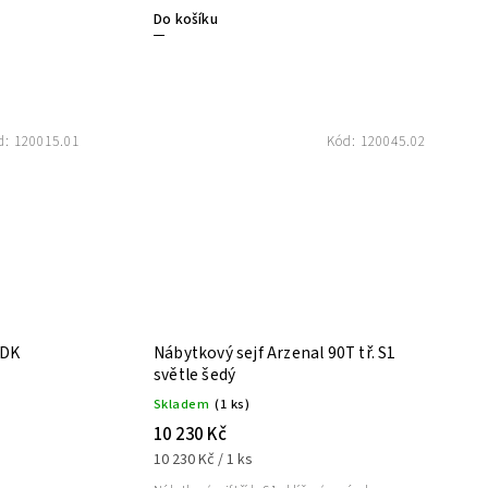
Do košíku
d:
120015.01
Kód:
120045.02
EDK
Nábytkový sejf Arzenal 90T tř. S1
světle šedý
Skladem
(1 ks)
10 230 Kč
10 230 Kč / 1 ks