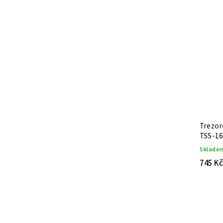
Trezor
TSS-1
Sklade
745 Kč