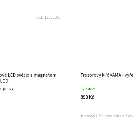
Kód:
12801.01
ové LED světlo s magnetem
Trezorový klíč VAMA - vyř
6LED
m
(>5 ks)
Skladem
890 Kč
Trezorový klíč k trezorům značky