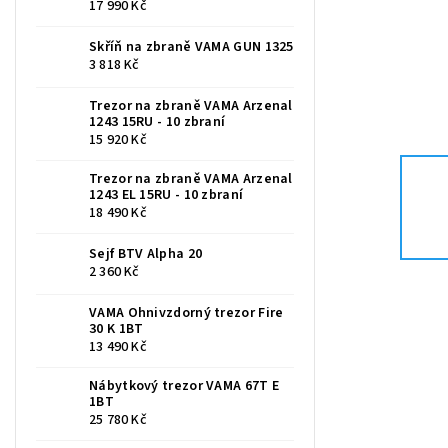
17 990 Kč
Skříň na zbraně VAMA GUN 1325
3 818 Kč
Trezor na zbraně VAMA Arzenal
1243 15RU - 10 zbraní
15 920 Kč
Trezor na zbraně VAMA Arzenal
1243 EL 15RU - 10 zbraní
18 490 Kč
Sejf BTV Alpha 20
2 360 Kč
VAMA Ohnivzdorný trezor Fire
30 K 1BT
13 490 Kč
Nábytkový trezor VAMA 67T E
1BT
25 780 Kč