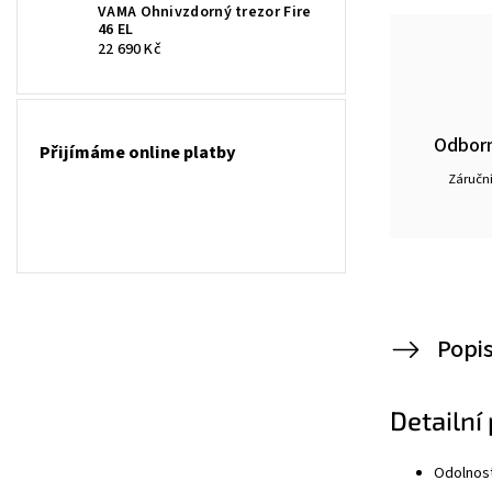
VAMA Ohnivzdorný trezor Fire
46 EL
22 690 Kč
Odborn
Přijímáme online platby
Záruční
Popi
Detailní
Odolnost