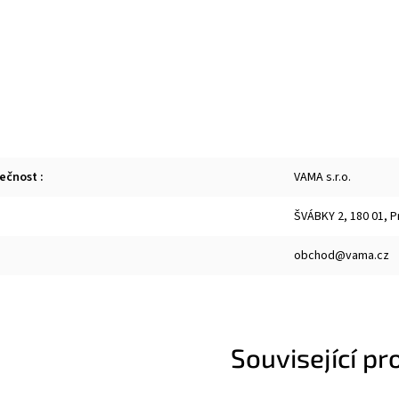
lečnost
:
VAMA s.r.o.
ŠVÁBKY 2, 180 01, P
obchod@vama.cz
Související pr