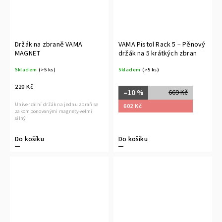
Držák na zbraně VAMA
VAMA Pistol Rack 5 – Pěnový
MAGNET
držák na 5 krátkých zbran
Skladem
(>5 ks)
Skladem
(>5 ks)
220 Kč
–10 %
669 Kč
Univerzální držák na jednu zbraň se
602 Kč
zakomponovanými magnety-velmi
silný
Do košíku
Do košíku