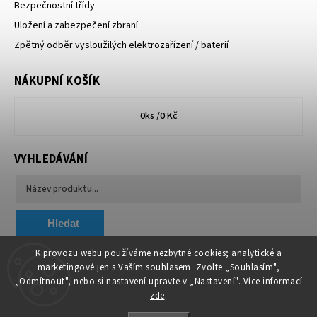
Bezpečnostní třídy
Uložení a zabezpečení zbraní
Zpětný odběr vysloužilých elektrozařízení / baterií
NÁKUPNÍ KOŠÍK
0
ks /
0 Kč
VYHLEDÁVÁNÍ
Hledat
K provozu webu používáme nezbytné cookies; analytické a
marketingové jen s Vaším souhlasem. Zvolte „Souhlasím",
Chytit a koupit
VA & MA, s.r.o.
„Odmítnout", nebo si nastavení upravte v „Nastavení". Více informací
zde
.