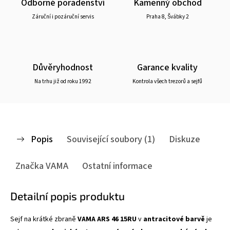
Odborné poradenství
Kamenný obchod
Záruční i pozáruční servis
Praha 8, Švábky 2
Důvěryhodnost
Garance kvality
Na trhu již od roku 1992
Kontrola všech trezorů a sejfů
Popis
Související soubory (1)
Diskuze
Značka
VAMA
Ostatní informace
Detailní popis produktu
Sejf na krátké zbraně
VAMA ARS 46 15RU
v
antracitové barvě
je