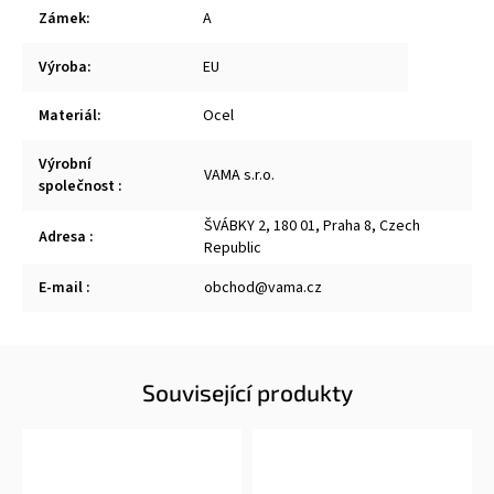
Zámek
:
A
Výroba
:
EU
Materiál
:
Ocel
Výrobní
VAMA s.r.o.
společnost
:
ŠVÁBKY 2, 180 01, Praha 8, Czech
Adresa
:
Republic
E-mail
:
obchod@vama.cz
Související produkty