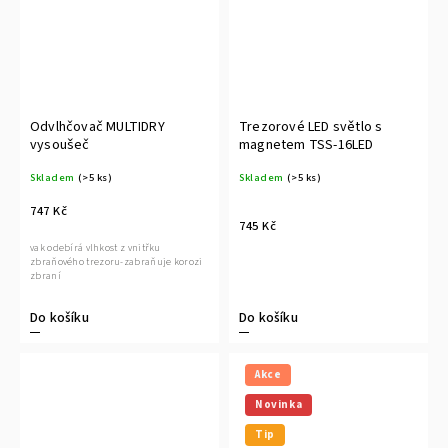
Odvlhčovač MULTIDRY
Trezorové LED světlo s
vysoušeč
magnetem TSS-16LED
Skladem
(>5 ks)
Skladem
(>5 ks)
747 Kč
745 Kč
vak odebírá vlhkost z vnitřku
zbraňového trezoru-zabraňuje korozi
zbraní
Do košíku
Do košíku
Akce
Novinka
Tip