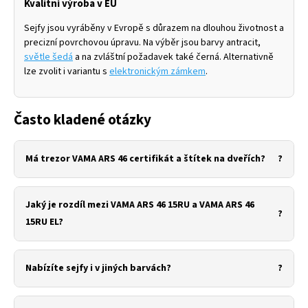
Kvalitní výroba v EU
Sejfy jsou vyráběny v Evropě s důrazem na dlouhou životnost a
precizní povrchovou úpravu. Na výběr jsou barvy antracit,
světle šedá
a na zvláštní požadavek také černá. Alternativně
lze zvolit i variantu s
elektronickým zámkem
.
Často kladené otázky
Má trezor VAMA ARS 46 certifikát a štítek na dveřích?
Jaký je rozdíl mezi VAMA ARS 46 15RU a VAMA ARS 46
15RU EL?
Nabízíte sejfy i v jiných barvách?