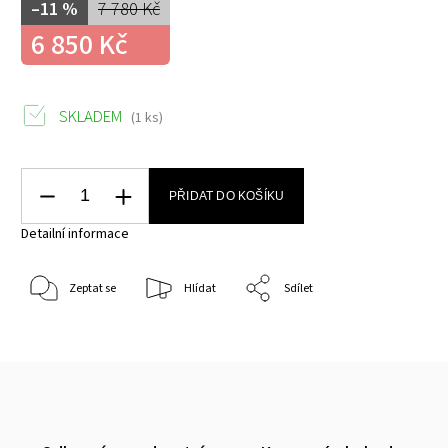
–11 %
7 780 Kč
6 850 Kč
SKLADEM
(1 ks)
PŘIDAT DO KOŠÍKU
Detailní informace
Zeptat se
Hlídat
Sdílet