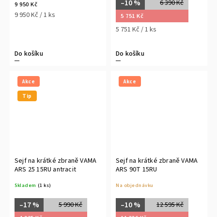
–10 %
6 390 Kč
9 950 Kč
9 950 Kč / 1 ks
5 751 Kč
5 751 Kč / 1 ks
Do košíku
Do košíku
Akce
Akce
Tip
Sejf na krátké zbraně VAMA
Sejf na krátké zbraně VAMA
ARS 25 15RU antracit
ARS 90T 15RU
Skladem
(1 ks)
Na objednávku
–17 %
–10 %
5 990 Kč
12 595 Kč