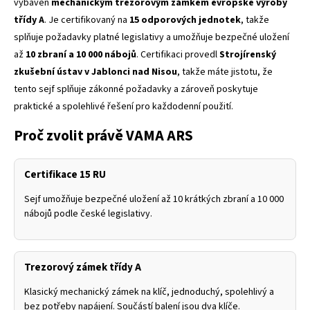
vybaven
mechanickým trezorovým zámkem evropské výroby
třídy A
. Je certifikovaný na
15 odporových jednotek
, takže
splňuje požadavky platné legislativy a umožňuje bezpečné uložení
až
10 zbraní a 10 000 nábojů
. Certifikaci provedl
Strojírenský
zkušební ústav v Jablonci nad Nisou
, takže máte jistotu, že
tento sejf splňuje zákonné požadavky a zároveň poskytuje
praktické a spolehlivé řešení pro každodenní použití.
Proč zvolit právě VAMA ARS
Certifikace 15 RU
Sejf umožňuje bezpečné uložení až 10 krátkých zbraní a 10 000
nábojů podle české legislativy.
Trezorový zámek třídy A
Klasický mechanický zámek na klíč, jednoduchý, spolehlivý a
bez potřeby napájení. Součástí balení jsou dva klíče.