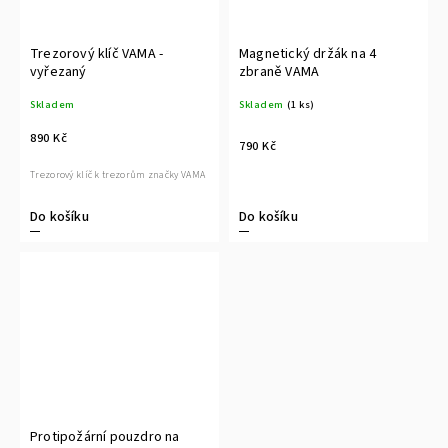
Trezorový klíč VAMA -
Magnetický držák na 4
vyřezaný
zbraně VAMA
Skladem
Skladem
(1 ks)
890 Kč
790 Kč
Trezorový klíč k trezorům značky VAMA
Do košíku
Do košíku
Protipožární pouzdro na