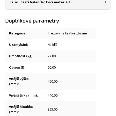
Je součástí balení kotvící materiál?
Doplňkové parametry
Kategorie
:
Trezory na krátké zbraně
Uzamykání
:
Na klíč
Hmotnost (kg)
:
27.00
Objem (l)
:
60.00
Vnější výška
460.00
(mm)
:
Vnější šířka (mm)
:
440.00
Vnější hloubka
355.00
(mm)
: