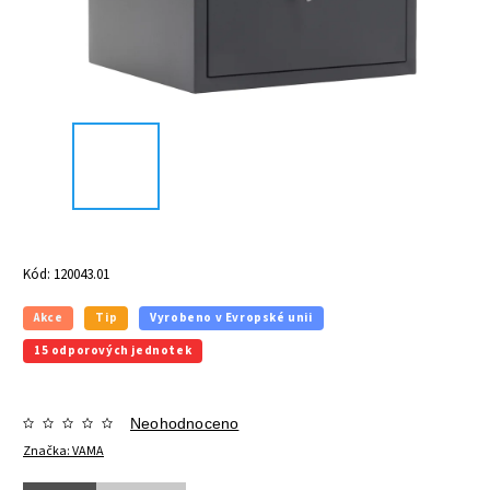
Kód:
120043.01
Akce
Tip
Vyrobeno v Evropské unii
15 odporových jednotek
Neohodnoceno
Značka:
VAMA