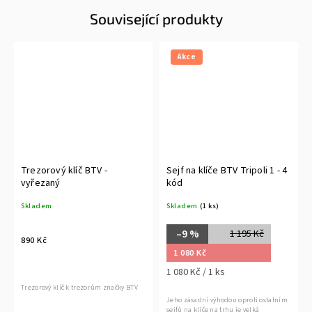
Související produkty
Akce
Trezorový klíč BTV -
Sejf na klíče BTV Tripoli 1 - 4
vyřezaný
kód
Skladem
Skladem
(1 ks)
–9 %
1 195 Kč
890 Kč
1 080 Kč
1 080 Kč / 1 ks
Trezorový klíč k trezorům značky BTV
Jeho zásadní výhodou oproti ostatním
sejfů na klíče na trhu je velká