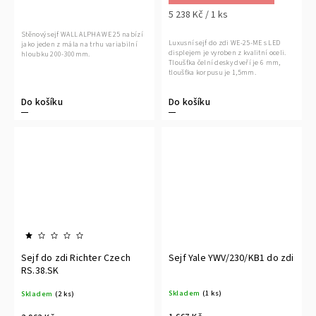
5 238 Kč / 1 ks
Stěnový sejf WALL ALPHA WE 25 nabízí
Luxusní sejf do zdi WE-25-ME s LED
jako jeden z mála na trhu variabilní
displejem je vyroben z kvalitní oceli.
hloubku 200-300mm.
Tloušťka čelní desky dveří je 6 mm,
tloušťka korpusu je 1,5mm.
Do košíku
Do košíku
Sejf do zdi Richter Czech
Sejf Yale YWV/230/KB1 do zdi
RS.38.SK
Skladem
(1 ks)
Skladem
(2 ks)