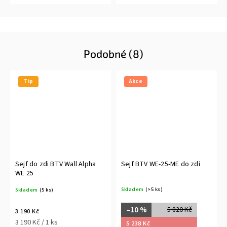
Podobné (8)
Tip
Akce
Sejf do zdi BTV Wall Alpha
Sejf BTV WE-25-ME do zdi
WE 25
Skladem
(>5 ks)
Skladem
(5 ks)
–10 %
5 820 Kč
3 190 Kč
3 190 Kč / 1 ks
5 238 Kč