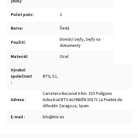
(mm)
:
Počet polic
:
2
Barva
:
Šedá
Domácí sejfy, Sejfy na
Použití
:
dokumenty
Materiál
:
Ocel
Výrobní
společnost
BTV, S.L.
:
Carretera Nacional II Km. 333 Polígono
Adresa
:
Industrial BTV-ALFINDÉN 50171 La Puebla de
Alfindén Zaragoza, Spain
E-mail
:
btv@btv.es