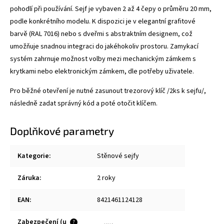
pohodlí při používání. Sejf je vybaven 2 až 4 čepy o průměru 20 mm,
podle konkrétního modelu. K dispozici je v elegantní grafitové
barvě (RAL 7016) nebo s dveřmi s abstraktním designem, což
umožňuje snadnou integraci do jakéhokoliv prostoru. Zamykací
systém zahrnuje možnost volby mezi mechanickým zámkem s
krytkami nebo elektronickým zámkem, dle potřeby uživatele.
Pro běžné otevření je nutné zasunout trezorový klíč /2ks k sejfu/,
následně zadat správný kód a poté otočit klíčem.
Doplňkové parametry
Kategorie
:
Stěnové sejfy
Záruka
:
2 roky
EAN
:
8421461124128
Zabezpečení (u
?