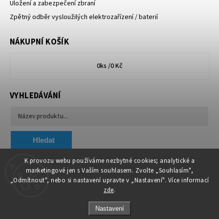
Uložení a zabezpečení zbraní
Zpětný odběr vysloužilých elektrozařízení / baterií
NÁKUPNÍ KOŠÍK
0
ks /
0 Kč
VYHLEDÁVÁNÍ
Hledat
K provozu webu používáme nezbytné cookies; analytické a
marketingové jen s Vaším souhlasem. Zvolte „Souhlasím",
Chytit a koupit
VA & MA, s.r.o.
„Odmítnout", nebo si nastavení upravte v „Nastavení". Více informací
zde
.
Nastavení