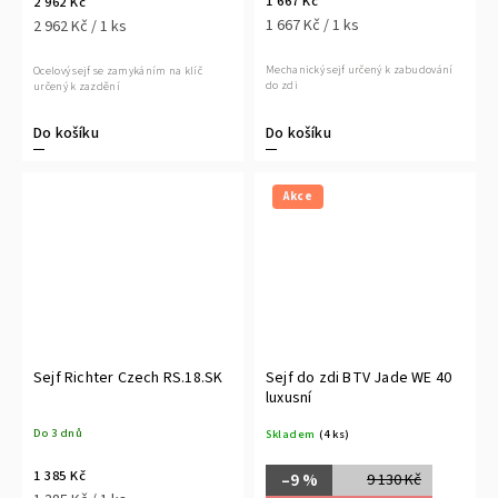
1 667 Kč
2 962 Kč
1 667 Kč / 1 ks
2 962 Kč / 1 ks
Mechanický sejf určený k zabudování
Ocelový sejf se zamykáním na klíč
do zdi
určený k zazdění
Do košíku
Do košíku
Akce
Sejf Richter Czech RS.18.SK
Sejf do zdi BTV Jade WE 40
luxusní
Do 3 dnů
Skladem
(4 ks)
1 385 Kč
–9 %
9 130 Kč