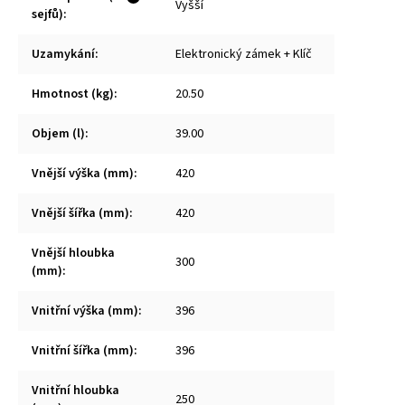
Vyšší
sejfů)
:
Uzamykání
:
Elektronický zámek + Klíč
Hmotnost (kg)
:
20.50
Objem (l)
:
39.00
Vnější výška (mm)
:
420
Vnější šířka (mm)
:
420
Vnější hloubka
300
(mm)
:
Vnitřní výška (mm)
:
396
Vnitřní šířka (mm)
:
396
Vnitřní hloubka
250