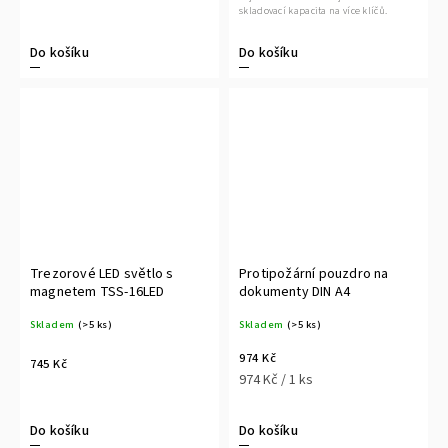
skladovací kapacita na více klíčů.
Do košíku
Do košíku
Trezorové LED světlo s
Protipožární pouzdro na
magnetem TSS-16LED
dokumenty DIN A4
Skladem
(>5 ks)
Skladem
(>5 ks)
974 Kč
745 Kč
974 Kč / 1 ks
Do košíku
Do košíku