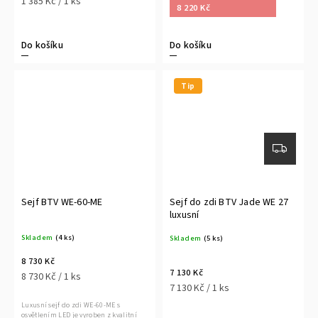
1 385 Kč / 1 ks
8 220 Kč
Do košíku
Do košíku
Tip
Sejf BTV WE-60-ME
Sejf do zdi BTV Jade WE 27
luxusní
Skladem
(4 ks)
Skladem
(5 ks)
8 730 Kč
7 130 Kč
8 730 Kč / 1 ks
7 130 Kč / 1 ks
Luxusní sejf do zdi WE-60-ME s
osvětlením LED je vyroben z kvalitní