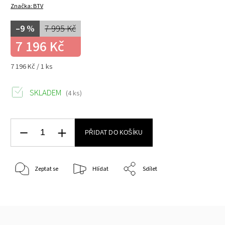
Značka:
BTV
–9 %
7 995 Kč
7 196 Kč
7 196 Kč / 1 ks
SKLADEM
(4 ks)
PŘIDAT DO KOŠÍKU
Zeptat se
Hlídat
Sdílet