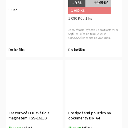
–9 %
1 195 Kč
96 Kč
1 080 Kč
1 080 Kč / 1 ks
Jeho zásadní výhodou oproti ostatním
sejfů na klíče na trhu je velká
skladovací kapacita na více klíčů.
Do košíku
Do košíku
Trezorové LED světlo s
Protipožární pouzdro na
magnetem TSS-16LED
dokumenty DIN A4
Skladem
(>5 ks)
Skladem
(>5 ks)