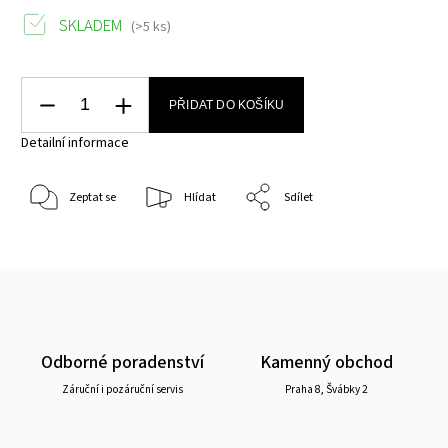
SKLADEM
(>5 ks)
PŘIDAT DO KOŠÍKU
Detailní informace
Zeptat se
Hlídat
Sdílet
Odborné poradenství
Kamenný obchod
Záruční i pozáruční servis
Praha 8, Švábky 2