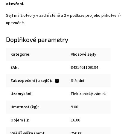
otevření
.
Sejf má 2 otvory v zadní stěně a 2 v podlaze pro jeho přikotvení-
upevněné.
Doplňkové parametry
Kategorie
:
Vhozové sejfy
EAN
:
8421461109194
Zabezpečení (u sejfů)
:
Střední
?
Uzamykání
:
Elektronický zámek
Hmotnost (kg)
:
9.00
Objem (l)
:
16.00
Vnější výška (mm)
:
250.00