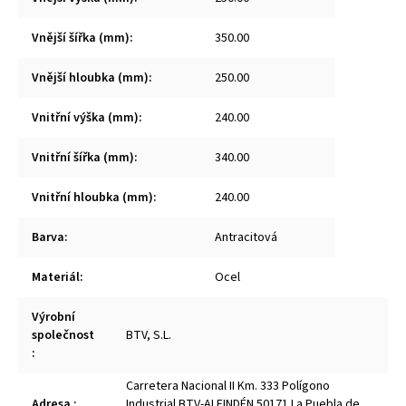
Vnější šířka (mm)
:
350.00
Vnější hloubka (mm)
:
250.00
Vnitřní výška (mm)
:
240.00
Vnitřní šířka (mm)
:
340.00
Vnitřní hloubka (mm)
:
240.00
Barva
:
Antracitová
Materiál
:
Ocel
Výrobní
společnost
BTV, S.L.
:
Carretera Nacional II Km. 333 Polígono
Adresa
:
Industrial BTV-ALFINDÉN 50171 La Puebla de