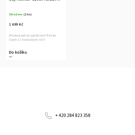
Skladem
(2 ks)
1 699 Kč
Vhozový sejf od společnosti Richter
Czech s 2 trezorovými klíči
Do košíku
+ 420 284 823 358