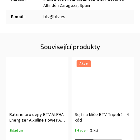
Alfindén Zaragoza, Spain
E-mail
:
btv@btv.es
Související produkty
Akce
Baterie pro sejfy BTV ALPHA
Sejf na klíče BTV Tripoli 1 - 4
Energizer Alkaline Power AA
kód
/ 4 LR6
Skladem
Skladem
(1 ks)