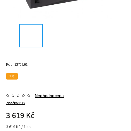
Kód:
12702.01
Tip
Neohodnoceno
Značka:
BTV
3 619 Kč
3 619 Kč / 1 ks