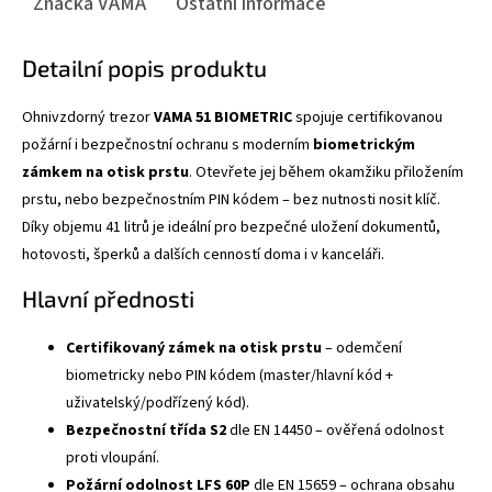
Značka
VAMA
Ostatní informace
Detailní popis produktu
Ohnivzdorný trezor
VAMA 51 BIOMETRIC
spojuje certifikovanou
požární i bezpečnostní ochranu s moderním
biometrickým
zámkem na otisk prstu
. Otevřete jej během okamžiku přiložením
prstu, nebo bezpečnostním PIN kódem – bez nutnosti nosit klíč.
Díky objemu 41 litrů je ideální pro bezpečné uložení dokumentů,
hotovosti, šperků a dalších cenností doma i v kanceláři.
Hlavní přednosti
Certifikovaný zámek na otisk prstu
– odemčení
biometricky nebo PIN kódem (master/hlavní kód +
uživatelský/podřízený kód).
Bezpečnostní třída S2
dle EN 14450 – ověřená odolnost
proti vloupání.
Požární odolnost LFS 60P
dle EN 15659 – ochrana obsahu