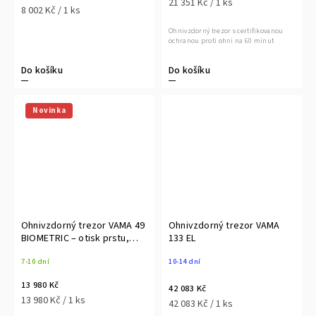
21 351 Kč / 1 ks
8 002 Kč / 1 ks
Ohnivzdorný trezor s certifikovanou
ochranou proti ohni na 60 minut
Do košíku
Do košíku
Novinka
Ohnivzdorný trezor VAMA 49
Ohnivzdorný trezor VAMA
BIOMETRIC – otisk prstu,
133 EL
S2/LFS 60P
7-10 dní
10-14 dní
13 980 Kč
42 083 Kč
13 980 Kč / 1 ks
42 083 Kč / 1 ks