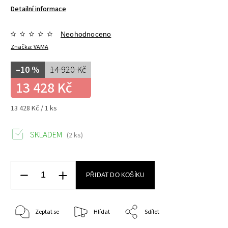
Detailní informace
Neohodnoceno
Značka:
VAMA
–10 %
14 920 Kč
13 428 Kč
13 428 Kč / 1 ks
SKLADEM
(2 ks)
PŘIDAT DO KOŠÍKU
Zeptat se
Hlídat
Sdílet