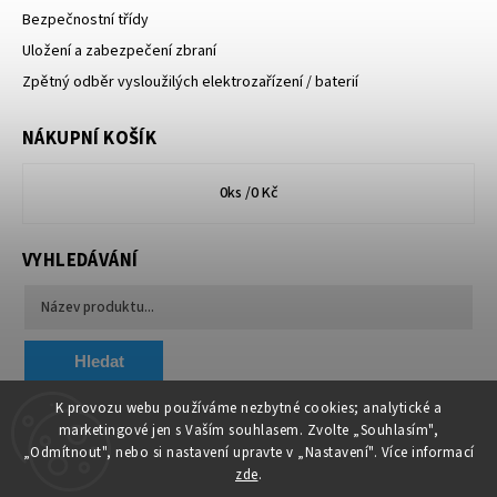
Bezpečnostní třídy
Uložení a zabezpečení zbraní
Zpětný odběr vysloužilých elektrozařízení / baterií
NÁKUPNÍ KOŠÍK
0
ks /
0 Kč
VYHLEDÁVÁNÍ
Hledat
K provozu webu používáme nezbytné cookies; analytické a
marketingové jen s Vaším souhlasem. Zvolte „Souhlasím",
Chytit a koupit
VA & MA, s.r.o.
„Odmítnout", nebo si nastavení upravte v „Nastavení". Více informací
zde
.