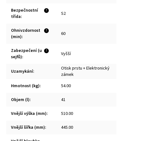
Bezpečnostní
?
S2
třída
:
Ohnivzdornost
?
60
(min)
:
Zabezpečení (u
?
Vyšší
sejfů)
:
Otisk prstu + Elektronický
Uzamykání
:
zámek
Hmotnost (kg)
:
54.00
Objem (l)
:
41
Vnější výška (mm)
:
510.00
Vnější šířka (mm)
:
445.00