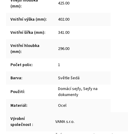
Vnější hloubka
425.00
(mm)
:
Vnitřní výška (mm)
:
402.00
Vnitřní šířka (mm)
:
341.00
Vnitřní hloubka
296.00
(mm)
:
Počet polic
:
1
Barva
:
Světle šedá
Domácí sejfy, Sejfy na
Použití
:
dokumenty
Materiál
:
Ocel
Výrobní
VAMA s.r.o.
společnost
: