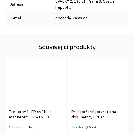
ŠVÁBKY 2, 180 01, Praha 8, Czech
Adresa
:
Republic
E-mail
:
obchod@vama.cz
Související produkty
Trezorové LED světlo s
Protipožární pouzdro na
magnetem TSS-16LED
dokumenty DIN A4
Skladem
(>5 ks)
Skladem
(>5 ks)