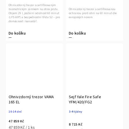
Ohnivzdorný trezor s certifikovaným
biometrickým zámkem na otisk prstu.
Ohnivzdorný trezor s certifikovanou
Objem 29 l, požární odolnost 60 minut
ochranou proti ohni na 60 minut dle
(LFS 60P) a bezpečnostní třída S2 – pro
evropských norem
domácnost i kancelář.
Do košíku
Do košíku
Ohnivzdorný trezor VAMA
Sejf Yale Fire Safe
165 EL
YFM/420/FG2
10-14 dní
3-4 týdny
47 859 Kč
8 715 Kč
47 859 Kč / 1 ks