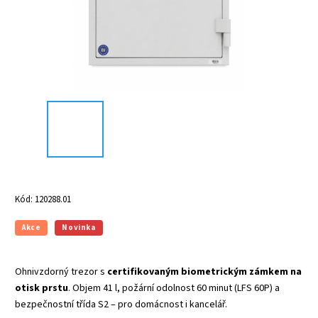
Kód:
120288.01
Akce
Novinka
Ohnivzdorný trezor s
certifikovaným biometrickým zámkem na
otisk prstu
. Objem 41 l, požární odolnost 60 minut (LFS 60P) a
bezpečnostní třída S2 – pro domácnost i kancelář.