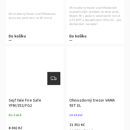
Ohnivzdorný trezor s certifikovaným
biometrickým zámkem na otisk prstu.
Ohnivzdorný trezor s certifikovanou
Objem 49 l, požární odolnost 60 minut
ochranou proti ohni na 60 minut
(LFS 60P) a bezpečnostní třída S2 – pro
domácnost i kancelář.
Do košíku
Do košíku
Sejf Yale Fire Safe
Ohnivzdorný trezor VAMA
YFM/352/FG2
93T EL
Do 3 dnů
10-14 dní
21 351 Kč
8 002 Kč