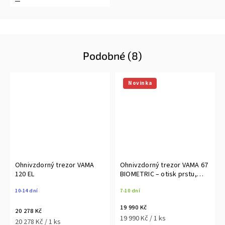
Podobné (8)
Novinka
Ohnivzdorný trezor VAMA
Ohnivzdorný trezor VAMA 67
120 EL
BIOMETRIC – otisk prstu,
S2/LFS 60P
10-14 dní
7-10 dní
19 990 Kč
20 278 Kč
19 990 Kč / 1 ks
20 278 Kč / 1 ks