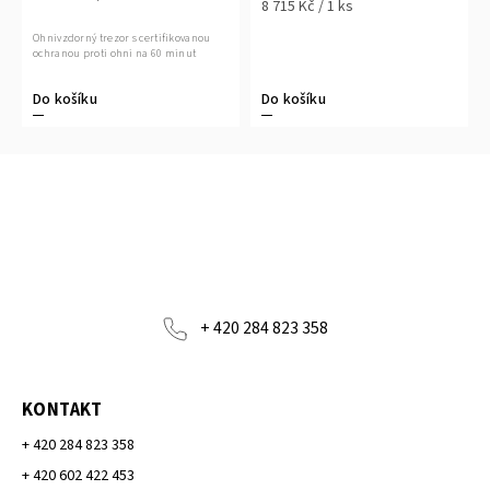
8 715 Kč / 1 ks
Ohnivzdorný trezor s certifikovanou
ochranou proti ohni na 60 minut
Do košíku
Do košíku
+ 420 284 823 358
KONTAKT
+ 420 284 823 358
+ 420 602 422 453