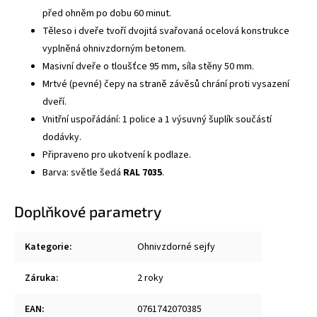
před ohněm po dobu 60 minut.
Těleso i dveře tvoří dvojitá svařovaná ocelová konstrukce
vyplněná ohnivzdorným betonem.
Masivní dveře o tloušťce 95 mm, síla stěny 50 mm.
Mrtvé (pevné) čepy na straně závěsů chrání proti vysazení
dveří.
Vnitřní uspořádání: 1 police a 1 výsuvný šuplík součástí
dodávky.
Připraveno pro ukotvení k podlaze.
Barva: světle šedá
RAL 7035
.
Doplňkové parametry
Kategorie
:
Ohnivzdorné sejfy
Záruka
:
2 roky
EAN
:
0761742070385