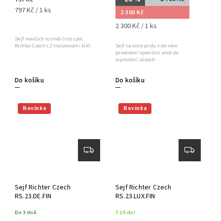
797 Kč / 1 ks
2 300 Kč
2 300 Kč / 1 ks
Sejf menších rozměrů od spol.
Sejf na otisk prstu v černém
Richter Czech s 2 trezorovými klíči.
provedení-speciální akce do
vyprodání zásoob
Do košíku
Do košíku
Novinka
Novinka
Sejf Richter Czech
Sejf Richter Czech
RS.23.DE.FIN
RS.23.LUX.FIN
Do 3 dnů
7-10 dní