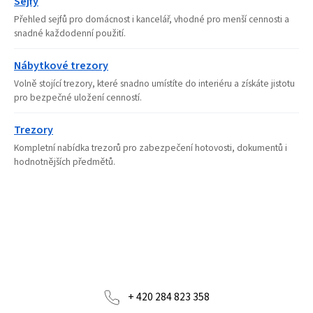
Sejfy
Přehled sejfů pro domácnost i kancelář, vhodné pro menší cennosti a
snadné každodenní použití.
Nábytkové trezory
Volně stojící trezory, které snadno umístíte do interiéru a získáte jistotu
pro bezpečné uložení cenností.
Trezory
Kompletní nabídka trezorů pro zabezpečení hotovosti, dokumentů i
hodnotnějších předmětů.
+ 420 284 823 358