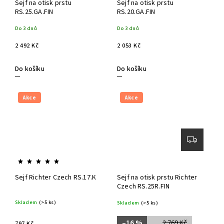
Sejf na otisk prstu
Sejf na otisk prstu
RS.25.GA.FIN
RS.20.GA.FIN
Do 3 dnů
Do 3 dnů
2 492 Kč
2 053 Kč
Do košíku
Do košíku
Akce
Akce
Sejf Richter Czech RS.17.K
Sejf na otisk prstu Richter
Czech RS.25R.FIN
Skladem
(>5 ks)
Skladem
(>5 ks)
–16 %
2 769 Kč
797 Kč