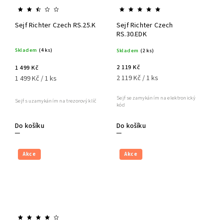
Sejf Richter Czech RS.25.K
Sejf Richter Czech
RS.30.EDK
Skladem
(4 ks)
Skladem
(2 ks)
2 119 Kč
1 499 Kč
2 119 Kč / 1 ks
1 499 Kč / 1 ks
Sejf se zamykáním na elektronický
Sejf s uzamykáním na trezorový klíč
kód
Do košíku
Do košíku
Akce
Akce