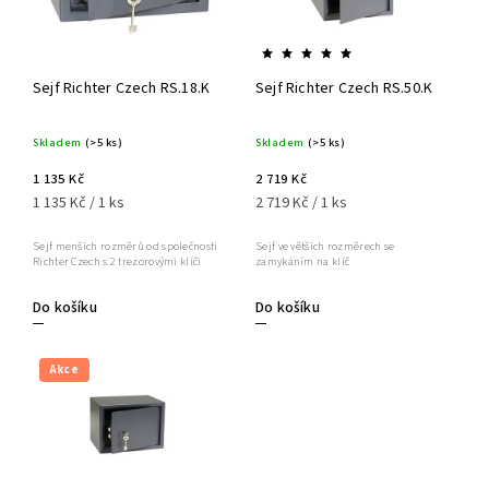
Sejf Richter Czech RS.18.K
Sejf Richter Czech RS.50.K
Skladem
(>5 ks)
Skladem
(>5 ks)
1 135 Kč
2 719 Kč
1 135 Kč / 1 ks
2 719 Kč / 1 ks
Sejf menších rozměrů od společnosti
Sejf ve větších rozměrech se
Richter Czech s 2 trezorovými klíči
zamykáním na klíč
Do košíku
Do košíku
Akce