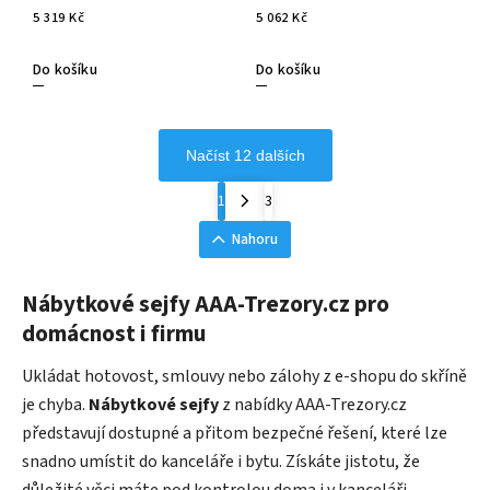
5 319 Kč
5 062 Kč
Do košíku
Do košíku
Načíst 12 dalších
1
3
Nahoru
Nábytkové sejfy AAA-Trezory.cz pro
domácnost i firmu
Ukládat hotovost, smlouvy nebo zálohy z e-shopu do skříně
je chyba.
Nábytkové sejfy
z nabídky AAA-Trezory.cz
představují dostupné a přitom bezpečné řešení, které lze
snadno umístit do kanceláře i bytu. Získáte jistotu, že
důležité věci máte pod kontrolou doma i v kanceláři.