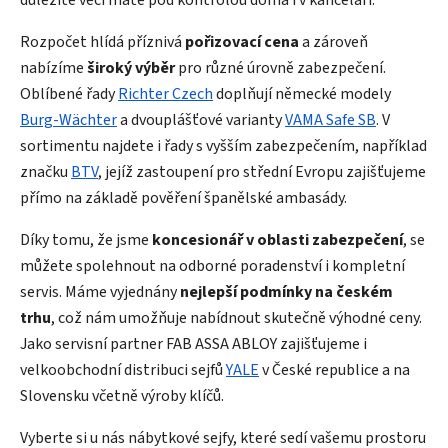
Rozpočet hlídá příznivá
pořizovací cena
a zároveň
nabízíme
široký výběr
pro různé úrovně zabezpečení.
Oblíbené řady
Richter Czech
doplňují německé modely
Burg-Wächter
a dvouplášťové varianty
VAMA Safe SB
. V
sortimentu najdete i řady s vyšším zabezpečením, například
značku
BTV
, jejíž zastoupení pro střední Evropu zajišťujeme
přímo na základě pověření španělské ambasády.
Díky tomu, že jsme
koncesionář v oblasti zabezpečení
, se
můžete spolehnout na odborné poradenství i kompletní
servis. Máme vyjednány
nejlepší podmínky na českém
trhu
, což nám umožňuje nabídnout skutečně výhodné ceny.
Jako servisní partner FAB ASSA ABLOY zajišťujeme i
velkoobchodní distribuci sejfů
YALE
v České republice a na
Slovensku včetně výroby klíčů.
Vyberte si u nás nábytkové sejfy, které sedí vašemu prostoru