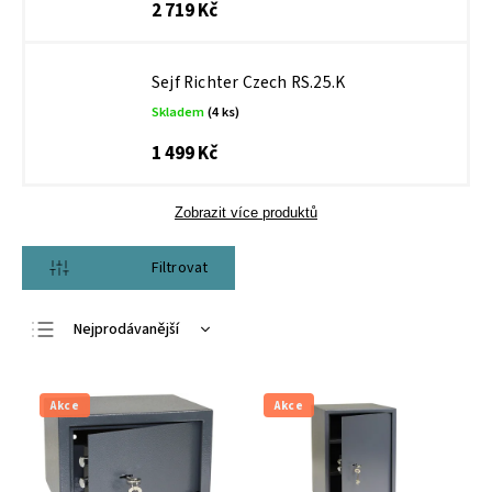
2 719 Kč
Sejf Richter Czech RS.25.K
Skladem
(4 ks)
1 499 Kč
Zobrazit více produktů
Zavřít filtr
Nejprodávanější
Nejlevnější
Nejdražší
Akce
Akce
Abecedně