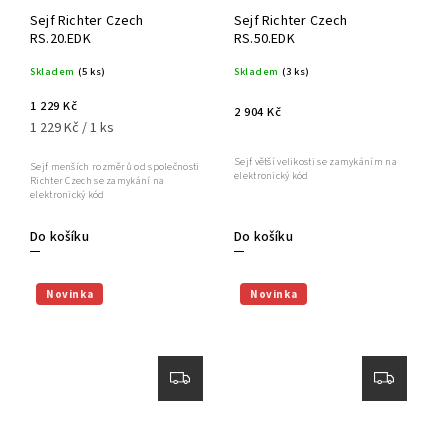
Sejf Richter Czech
Sejf Richter Czech
RS.20.EDK
RS.50.EDK
Skladem
(5 ks)
Skladem
(3 ks)
1 229 Kč
2 904 Kč
1 229 Kč / 1 ks
Sejf větší velikosti se zamykáním na
Sejf menších rozměrů od společnosti
elektronický kód
Richter Czech se zamykání na
elektronický kód
Do košíku
Do košíku
Novinka
Novinka