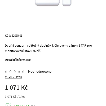
Kód:
52035.01
Dveřní senzor - volitelný doplněk k Chytrému zámku STAR pro
monitorování stavu dveří.
Detailní informace
Neohodnoceno
Značka:
STAR
1 071 Kč
1 071 Kč / 1 ks