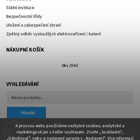
Státní instituce
Bezpečnostní třídy
Uložení a zabezpečení zbraní
Zpětný odběr vysloužilých elektrozařízení / baterií
NÁKUPNÍ KOŠÍK
0
ks /
0 Kč
VYHLEDÁVÁNÍ
Hledat
K provozu webu používáme nezbytné cookies; analytické a
marketingové jen s Vaším souhlasem. Zvolte „Souhlasím",
Chytit a koupit
VA & MA, s.r.o.
„Odmítnout", nebo si nastavení upravte v „Nastavení". Více informací