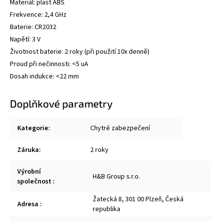
Materiál: plast ABS
Frekvence: 2,4 GHz
Baterie: CR2032
Napětí: 3 V
Životnost baterie: 2 roky (při použití 10x denně)
Proud při nečinnosti: <5 uA
Dosah indukce: <22 mm
Doplňkové parametry
Kategorie
:
Chytré zabezpečení
Záruka
:
2 roky
Výrobní
H&B Group s.r.o.
společnost
:
Žatecká 8, 301 00 Plzeň, Česká
Adresa
:
republika