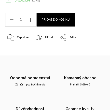
SKLADEM
(1 ks)
PŘIDAT DO KOŠÍKU
Zeptat se
Hlídat
Sdílet
Odborné poradenství
Kamenný obchod
Záruční i pozáruční servis
Praha 8, Švábky 2
Důvěryhodnost
Garance kvality