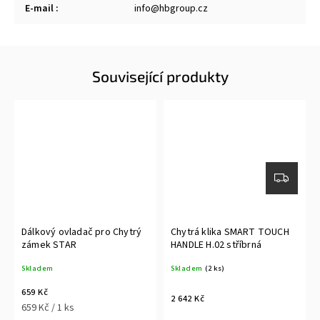
E-mail
:
info@hbgroup.cz
Související produkty
Dálkový ovladač pro Chytrý
Chytrá klika SMART TOUCH
zámek STAR
HANDLE H.02 stříbrná
Skladem
Skladem
(2 ks)
659 Kč
2 642 Kč
659 Kč / 1 ks