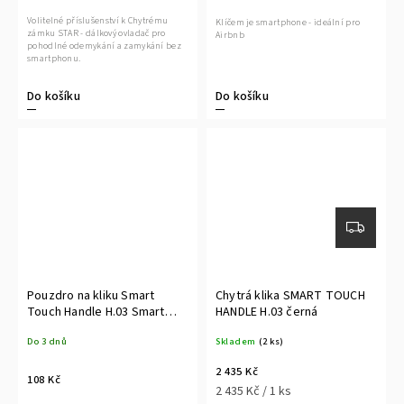
Volitelné příslušenství k Chytrému
Klíčem je smartphone - ideální pro
zámku STAR - dálkový ovladač pro
Airbnb
pohodlné odemykání a zamykání bez
smartphonu.
Do košíku
Do košíku
Pouzdro na kliku Smart
Chytrá klika SMART TOUCH
Touch Handle H.03 Smart
HANDLE H.03 černá
Touch Handle H.03.COVER
Do 3 dnů
Skladem
(2 ks)
2 435 Kč
108 Kč
2 435 Kč / 1 ks