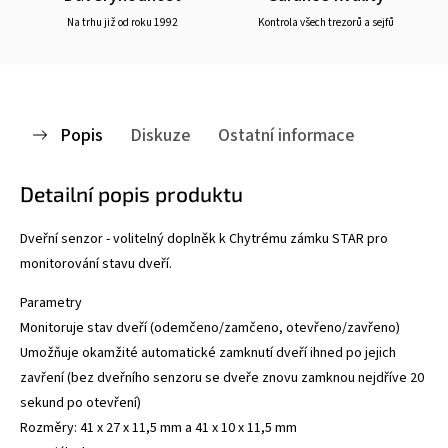
Na trhu již od roku 1992
Kontrola všech trezorů a sejfů
Popis
Diskuze
Ostatní informace
Detailní popis produktu
Dveřní senzor - volitelný doplněk k Chytrému zámku STAR pro
monitorování stavu dveří.
Parametry
Monitoruje stav dveří (odemčeno/zamčeno, otevřeno/zavřeno)
Umožňuje okamžité automatické zamknutí dveří ihned po jejich
zavření (bez dveřního senzoru se dveře znovu zamknou nejdříve 20
sekund po otevření)
Rozměry: 41 x 27 x 11,5 mm a 41 x 10 x 11,5 mm