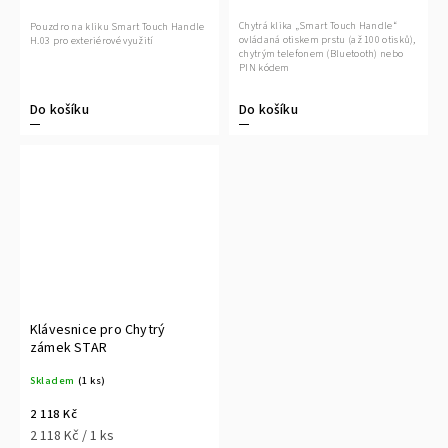
Chytrá klika „Smart Touch Handle“
Pouzdro na kliku Smart Touch Handle
ovládaná otiskem prstu (až 100 otisků),
H.03 pro exteriérové využití
chytrým telefonem (Bluetooth) nebo
PIN kódem
Do košíku
Do košíku
Klávesnice pro Chytrý
zámek STAR
Skladem
(1 ks)
2 118 Kč
2 118 Kč / 1 ks