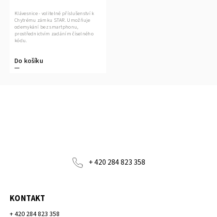
Klávesnice - volitelné příslušenství k
Chytrému zámku STAR. Umožňuje
odemykání bez smartphonu,
prostřednictvím zadáním číselného
kódu.
Do košíku
+ 420 284 823 358
KONTAKT
+ 420 284 823 358