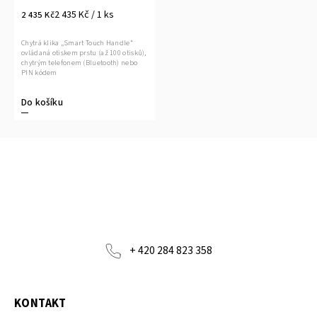
2 435 Kč / 1 ks
2 435 Kč
Chytrá klika „Smart Touch Handle“
ovládaná otiskem prstu (až 100 otisků),
chytrým telefonem (Bluetooth) nebo
PIN kódem
Do košíku
+ 420 284 823 358
KONTAKT