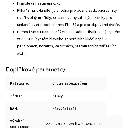
Pravolevé nastavení kliky.
Klika "Smart Handle" je vhodná pro běžné zadlabací zámky
dveří s plnými křídly, se samozamykatelnými zámky pro
únikové dveře podle normy EN 179 a pro protipožární dveře.
Pomocí Smart Handle můžete nahradit sofistikovaný systém
tzv. SGHK (systém hlavního generálního klíče) např. v
penzionech, hotelích, ve firmách, restauračních zařízeních
atd. ...
Doplňkové parametry
Kategorie
:
Chytré zabezpečení
Záruka
:
2 roky
EAN
:
745604589543
Výrobní
ASSA ABLOY Czech & Slovakia s.r.o.
společnost
: