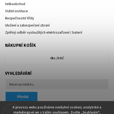
Velkoobchod
Státní instituce
Bezpečnostní třídy
Uložení a zabezpečení zbraní
Zpětný odběr vysloužilých elektrozařízení / baterií
NÁKUPNÍ KOŠÍK
0
ks /
0 Kč
VYHLEDÁVÁNÍ
Hledat
K provozu webu používáme nezbytné cookies; analytické a
marketingové jen s Vaším souhlasem. Zvolte „Souhlasím",