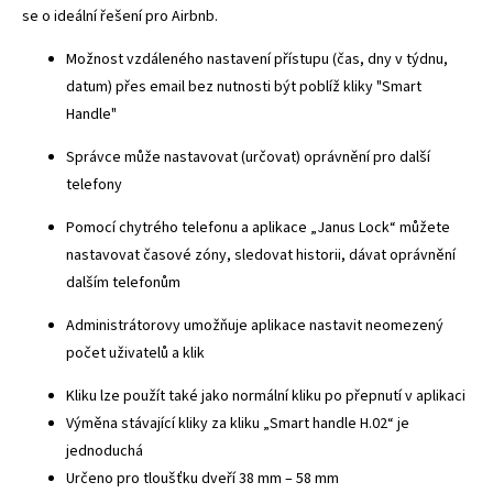
se o ideální řešení pro Airbnb.
Možnost vzdáleného nastavení přístupu (čas, dny v týdnu,
datum) přes email bez nutnosti být poblíž kliky "Smart
Handle"
Správce může nastavovat (určovat) oprávnění pro další
telefony
Pomocí chytrého telefonu a aplikace „Janus Lock“ můžete
nastavovat časové zóny, sledovat historii, dávat oprávnění
dalším telefonům
Administrátorovy umožňuje aplikace nastavit neomezený
počet uživatelů a klik
Kliku lze použít také jako normální kliku po přepnutí v aplikaci
Výměna stávající kliky za kliku „Smart handle H.02“ je
jednoduchá
Určeno pro tloušťku dveří 38 mm – 58 mm