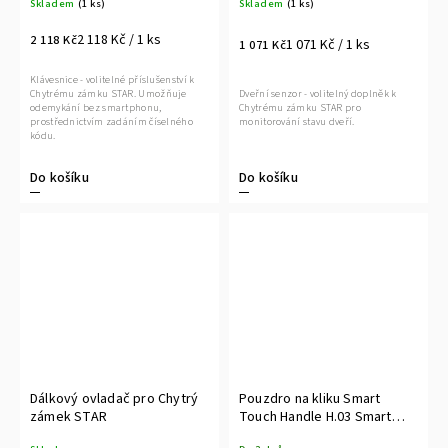
Skladem
(1 ks)
Skladem
(1 ks)
2 118 Kč / 1 ks
2 118 Kč
1 071 Kč / 1 ks
1 071 Kč
Klávesnice - volitelné příslušenství k
Chytrému zámku STAR. Umožňuje
Dveřní senzor - volitelný doplněk k
odemykání bez smartphonu,
Chytrému zámku STAR pro
prostřednictvím zadáním číselného
monitorování stavu dveří.
kódu.
Do košíku
Do košíku
Dálkový ovladač pro Chytrý
Pouzdro na kliku Smart
zámek STAR
Touch Handle H.03 Smart
Touch Handle H.03.COVER