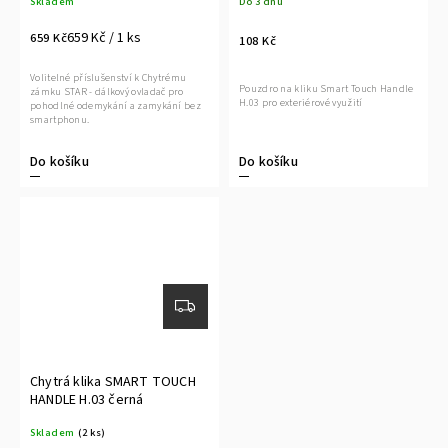
Skladem
Do 3 dnů
659 Kč / 1 ks
659 Kč
108 Kč
Volitelné příslušenství k Chytrému
Pouzdro na kliku Smart Touch Handle
zámku STAR - dálkový ovladač pro
H.03 pro exteriérové využití
pohodlné odemykání a zamykání bez
smartphonu.
Do košíku
Do košíku
Chytrá klika SMART TOUCH
HANDLE H.03 černá
Skladem
(2 ks)