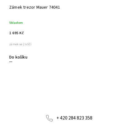
Zámek trezor Mauer 74041
Skladem
1 695 Kč
zámek se 2 klíči
Do košíku
+ 420 284 823 358