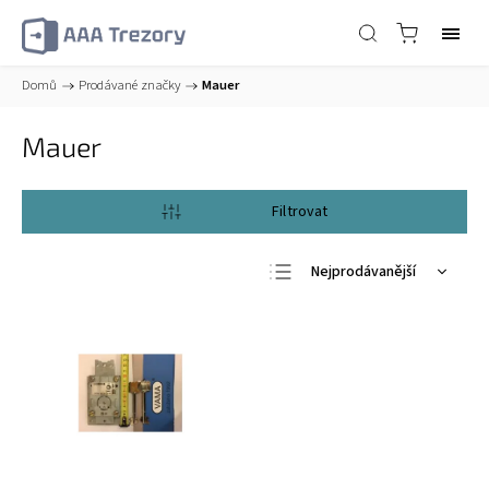
Domů
/
Prodávané značky
/
Mauer
Mauer
Otevřít filtr
Nejprodávanější
Nejlevnější
Nejdražší
Abecedně