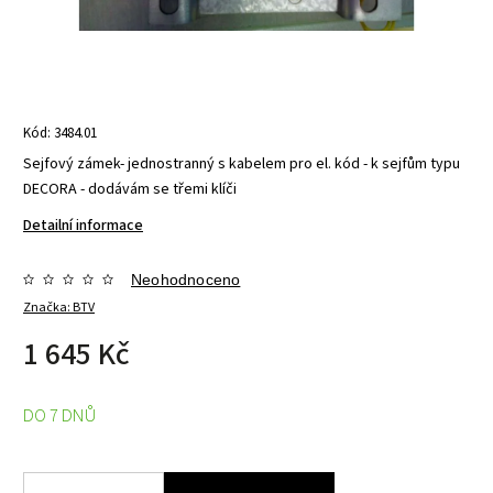
Kód:
3484.01
Sejfový zámek- jednostranný s kabelem pro el. kód - k sejfům typu
DECORA - dodávám se třemi klíči
Detailní informace
Neohodnoceno
Značka:
BTV
1 645 Kč
DO 7 DNŮ