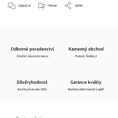
Zeptat se
Hlídat
Sdílet
Odborné poradenství
Kamenný obchod
Záruční i pozáruční servis
Praha 8, Švábky 2
Důvěryhodnost
Garance kvality
Na trhu již od roku 1992
Kontrola všech trezorů a sejfů