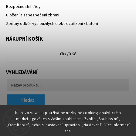
Bezpečnostní třídy
Uložení a zabezpečení zbraní
Zpětný odběr vysloužilých elektrozařízení / baterií
NÁKUPNÍ KOŠÍK
0
ks /
0 Kč
VYHLEDÁVÁNÍ
Hledat
K provozu webu používáme nezbytné cookies; analytické a
marketingové jen s Vaším souhlasem. Zvolte „Souhlasím",
Chytit a koupit
VA & MA, s.r.o.
„Odmítnout", nebo si nastavení upravte v „Nastavení". Více informací
zde
.