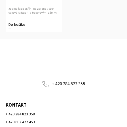
Jediná řada skříní na zbraně v této
cenové kategorii s trezorovými zámky.
Do košíku
+ 420 284 823 358
KONTAKT
+ 420 284 823 358
+ 420 602 422 453