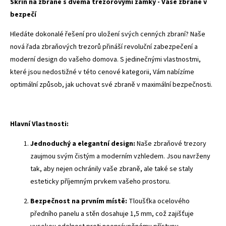
Skříň na zbraně s dvěma trezorovými zámky - Vaše zbraně v
bezpečí
Hledáte dokonalé řešení pro uložení svých cenných zbraní? Naše
nová řada zbraňových trezorů přináší revoluční zabezpečení a
moderní design do vašeho domova. S jedinečnými vlastnostmi,
které jsou nedostižné v této cenové kategorii, Vám nabízíme
optimální způsob, jak uchovat své zbraně v maximální bezpečnosti.
Hlavní Vlastnosti:
Jednoduchý a elegantní design:
Naše zbraňové trezory
zaujmou svým čistým a moderním vzhledem. Jsou navrženy
tak, aby nejen ochránily vaše zbraně, ale také se staly
esteticky příjemným prvkem vašeho prostoru.
Bezpečnost na prvním místě:
Tloušťka ocelového
předního panelu a stěn dosahuje 1,5 mm, což zajišťuje