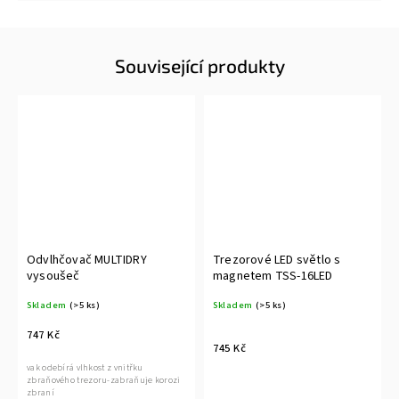
Související produkty
Odvlhčovač MULTIDRY
Trezorové LED světlo s
vysoušeč
magnetem TSS-16LED
Skladem
(>5 ks)
Skladem
(>5 ks)
747 Kč
745 Kč
vak odebírá vlhkost z vnitřku
zbraňového trezoru-zabraňuje korozi
zbraní