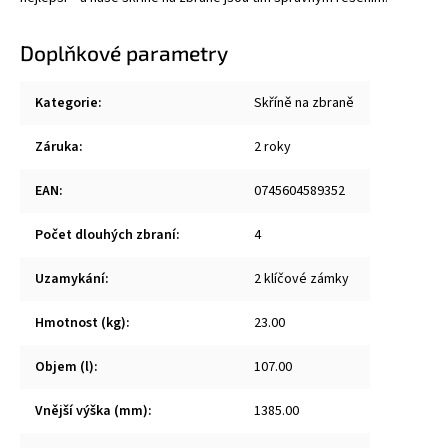
Doplňkové parametry
Kategorie
:
Skříně na zbraně
Záruka
:
2 roky
EAN
:
0745604589352
Počet dlouhých zbraní
:
4
Uzamykání
:
2 klíčové zámky
Hmotnost (kg)
:
23.00
Objem (l)
:
107.00
Vnější výška (mm)
:
1385.00