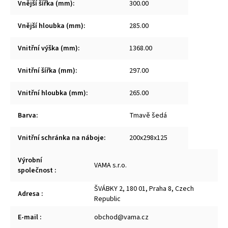
Vnější šířka (mm)
:
300.00
Vnější hloubka (mm)
:
285.00
Vnitřní výška (mm)
:
1368.00
Vnitřní šířka (mm)
:
297.00
Vnitřní hloubka (mm)
:
265.00
Barva
:
Tmavě šedá
Vnitřní schránka na náboje
:
200x298x125
Výrobní
VAMA s.r.o.
společnost
:
ŠVÁBKY 2, 180 01, Praha 8, Czech
Adresa
:
Republic
E-mail
:
obchod@vama.cz