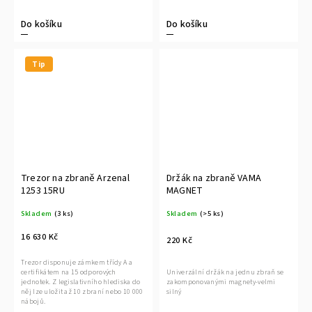
Do košíku
Do košíku
Tip
Trezor na zbraně Arzenal
Držák na zbraně VAMA
1253 15RU
MAGNET
Skladem
(3 ks)
Skladem
(>5 ks)
16 630 Kč
220 Kč
Trezor disponuje zámkem třídy A a
certifikátem na 15 odporových
Univerzální držák na jednu zbraň se
jednotek. Z legislativního hlediska do
zakomponovanými magnety-velmi
něj lze uložit až 10 zbraní nebo 10 000
silný
nábojů.