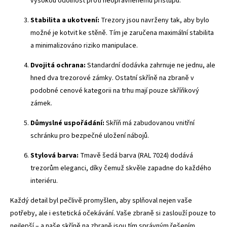
vysokou odolnost proti neoprávněnému přístupu.
Stabilita a ukotvení:
Trezory jsou navrženy tak, aby bylo
možné je kotvit ke stěně. Tím je zaručena maximální stabilita
a minimalizováno riziko manipulace.
Dvojitá ochrana:
Standardní dodávka zahrnuje ne jednu, ale
hned dva trezorové zámky. Ostatní skříně na zbraně v
podobné cenové kategorii na trhu mají pouze skříňkový
zámek.
Důmyslné uspořádání:
Skříň má zabudovanou vnitřní
schránku pro bezpečné uložení nábojů.
Stylová barva:
Tmavě šedá barva (RAL 7024) dodává
trezorům eleganci, díky čemuž skvěle zapadne do každého
interiéru.
Každý detail byl pečlivě promyšlen, aby splňoval nejen vaše
potřeby, ale i estetická očekávání. Vaše zbraně si zaslouží pouze to
nejlepší – a naše skříně na zbraně jsou tím správným řešením.