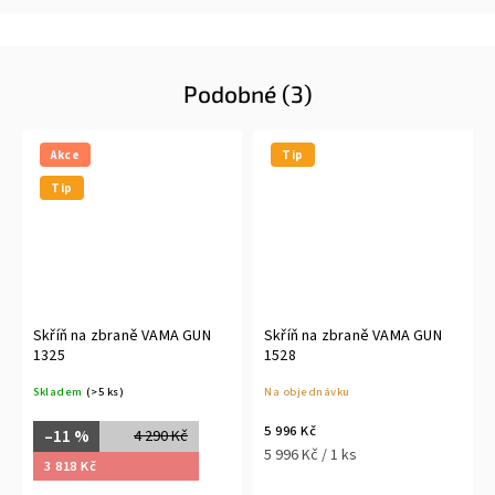
Podobné (3)
Akce
Tip
Tip
Skříň na zbraně VAMA GUN
Skříň na zbraně VAMA GUN
1325
1528
Skladem
(>5 ks)
Na objednávku
5 996 Kč
–11 %
4 290 Kč
5 996 Kč / 1 ks
3 818 Kč