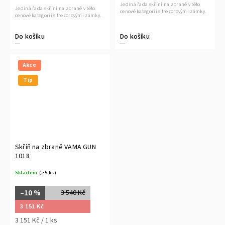
Jediná řada skříní na zbraně v této
Jediná řada skříní na zbraně v této
cenové kategorii s trezorovými zámky.
cenové kategorii s trezorovými zámky.
Do košíku
Do košíku
Akce
Tip
Skříň na zbraně VAMA GUN
1018
Skladem
(>5 ks)
–10 %
3 540 Kč
3 151 Kč
3 151 Kč / 1 ks