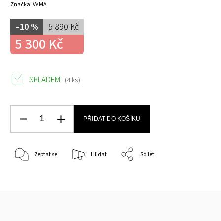
Značka:
VAMA
–10 %
5 890 Kč
5 300 Kč
SKLADEM
(4 ks)
PŘIDAT DO KOŠÍKU
Zeptat se
Hlídat
Sdílet