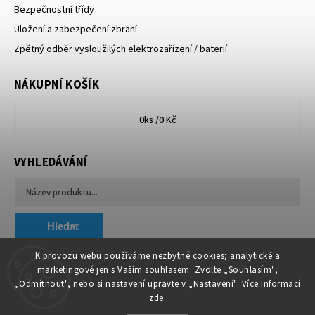
Bezpečnostní třídy
Uložení a zabezpečení zbraní
Zpětný odběr vysloužilých elektrozařízení / baterií
NÁKUPNÍ KOŠÍK
0
ks /
0 Kč
VYHLEDÁVÁNÍ
Hledat
K provozu webu používáme nezbytné cookies; analytické a
marketingové jen s Vaším souhlasem. Zvolte „Souhlasím",
Chytit a koupit
VA & MA, s.r.o.
„Odmítnout", nebo si nastavení upravte v „Nastavení". Více informací
zde
.