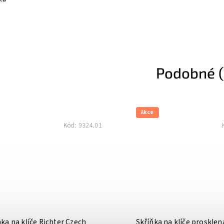
Podobné (
Akce
Kód:
9324.01
ka na klíče Richter Czech
Skříňka na klíče prosklen