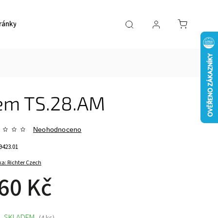
ránky
Pokladničky
Ostatní
Akce
Kont
kem TS.28.AM
Neohodnoceno
9423.01
ka:
Richter Czech
60 Kč
SKLADEM