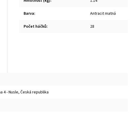
Hmotnost (kg)
:
1.14
Barva
:
Antracit matná
Počet háčků
:
28
 4 - Nusle, Česká republika