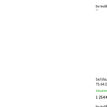
Do koší
Skříňk
TS.64.
Sklade
1 254 
Do koší