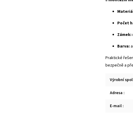
Materiá
Počet h
Zámek:
Barva:
a
Praktické řešen
bezpečně a pře
Výrobní spo
Adresa
:
E-mail
: