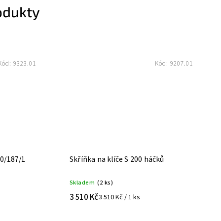
odukty
Kód:
9323.01
Kód:
9207.01
00/187/1
Skříňka na klíče S 200 háčků
Skladem
(2 ks)
3 510 Kč
3 510 Kč / 1 ks