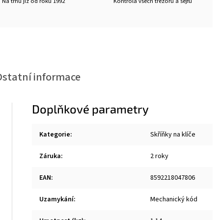
Na trhu již od roku 1992
Kontrola všech trezorů a sejfů
Ostatní informace
Doplňkové parametry
Kategorie
:
Skříňky na klíče
Záruka
:
2 roky
EAN
:
8592218047806
Uzamykání
:
Mechanický kód