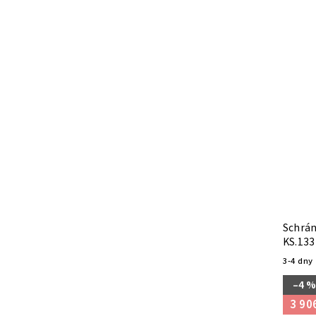
Schrán
KS.133
3-4 dny
–4 %
3 90