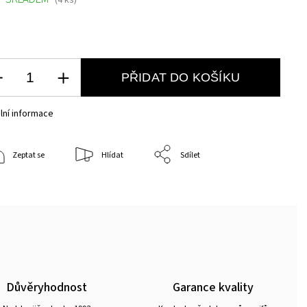
(4 ks)
PŘIDAT DO KOŠÍKU
lní informace
Zeptat se
Hlídat
Sdílet
Důvěryhodnost
Garance kvality