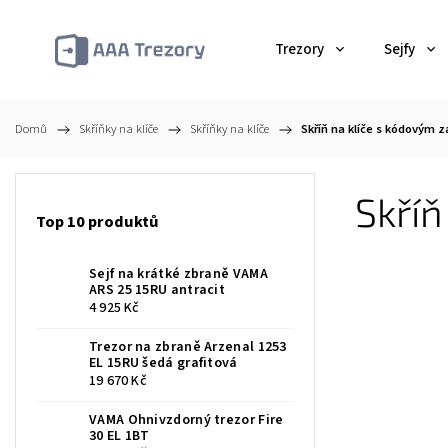
Trezory
Sejfy
Domů
/
Skříňky na klíče
/
Skříňky na klíče
/
Skříň na klíče s kódovým
Skří
Top 10 produktů
Sejf na krátké zbraně VAMA
ARS 25 15RU antracit
4 925 Kč
Trezor na zbraně Arzenal 1253
EL 15RU šedá grafitová
19 670 Kč
VAMA Ohnivzdorný trezor Fire
30 EL 1BT