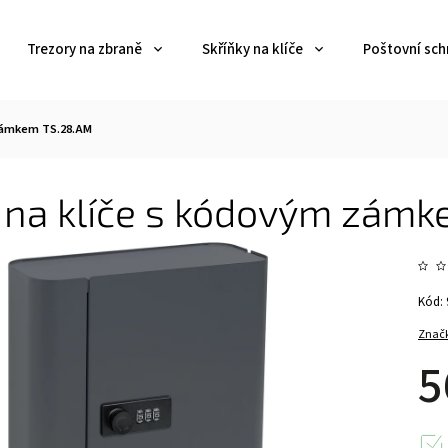
Trezory na zbraně
Skříňky na klíče
Poštovní sch
 zámkem TS.28.AM
ň na klíče s kódovým zám
Kód:
Znač
5