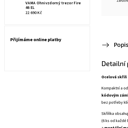
Záruční
VAMA Ohnivzdorný trezor Fire
46 EL
22 690 Kč
Přijímáme online platby
Popi
Detailní
Ocelová skříň
Kompaktní a o
kódovým zá
bez potřeby klí
Skříňka obsahu
(6 ks od každé 
a
montážní ma