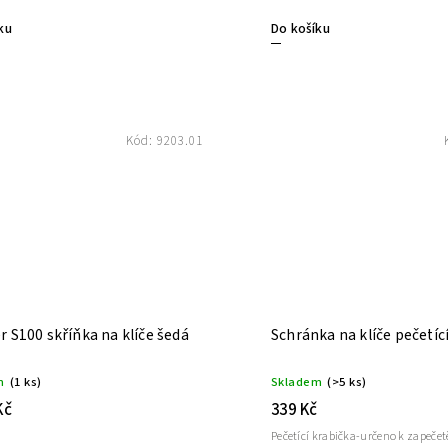
ku
Do košíku
Kód:
9203.01
r S100 skříňka na klíče šedá
Schránka na klíče pečetíc
m
(1 ks)
Skladem
(>5 ks)
Kč
339 Kč
Pečetící krabička-určeno k zapeče