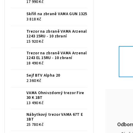
17 990 Kč
Skříň na zbraně VAMA GUN 1325
3 818 Kč
Trezor na zbraně VAMA Arzenal
1243 15RU - 10 zbraní
15 920 Kč
Trezor na zbraně VAMA Arzenal
1243 EL 15RU - 10 zbraní
18 490 Kč
Sejf BTV Alpha 20
2 360 Kč
VAMA Ohnivzdorný trezor Fire
30 K 1BT
13 490 Kč
Nábytkový trezor VAMA 67T E
1BT
Odborn
25 780 Kč