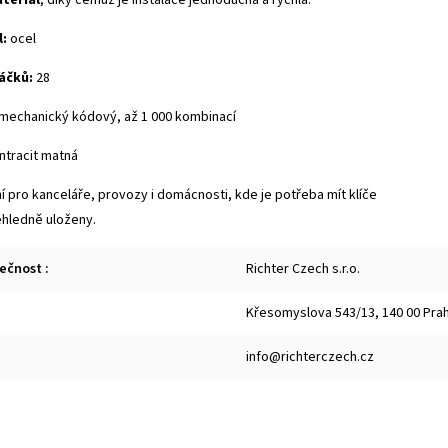
l:
ocel
áčků:
28
mechanický kódový, až 1 000 kombinací
ntracit matná
í pro kanceláře, provozy i domácnosti, kde je potřeba mít klíče
hledně uloženy.
lečnost
:
Richter Czech s.r.o.
Křesomyslova 543/13, 140 00 Praha
info@richterczech.cz