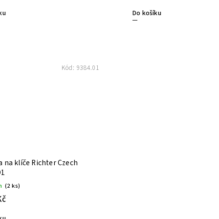
Do košíku
ku
Kód:
9384.01
a na klíče Richter Czech
D1
m
(2 ks)
Kč
ku