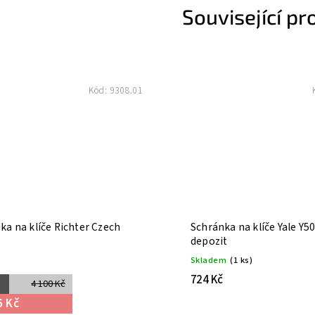
Související pr
Kód:
9308.01
ka na klíče Richter Czech
Schránka na klíče Yale Y5
depozit
Skladem
(1 ks)
724 Kč
4 100 Kč
6 Kč