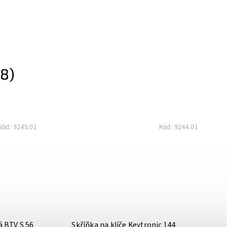
8)
Kód:
9245.01
Kód:
9244.01
á BTV S 56
Skříňka na klíče Keytronic 144