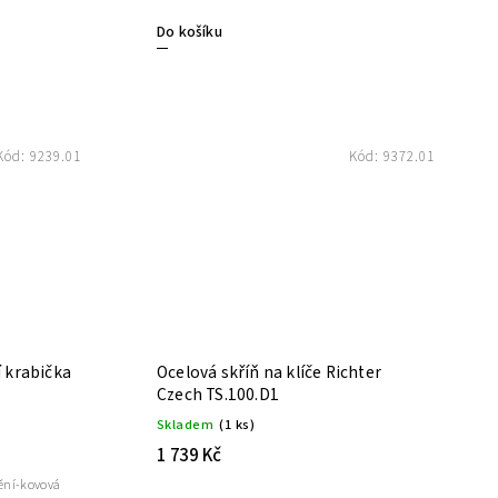
Do košíku
Kód:
9239.01
Kód:
9372.01
í krabička
Ocelová skříň na klíče Richter
Czech TS.100.D1
Skladem
(1 ks)
1 739 Kč
tění-kovová