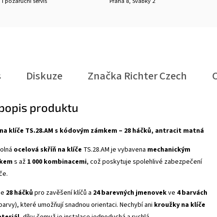
 i pozáruční servis
Praha 8, Švábky 2
s
Diskuze
Značka
Richter Czech
 popis produktu
 na klíče TS.28.AM s kódovým zámkem – 28 háčků, antracit matná
dolná
ocelová skříň na klíče
TS.28.AM je vybavena
mechanickým
mkem
s až
1 000 kombinacemi
, což poskytuje spolehlivé zabezpečení
če.
je
28 háčků
pro zavěšení klíčů a
24 barevných jmenovek
ve
4 barvách
barvy), které umožňují snadnou orientaci. Nechybí ani
kroužky na klíče
teriál
, díky čemuž je instalace jednoduchá a rychlá.