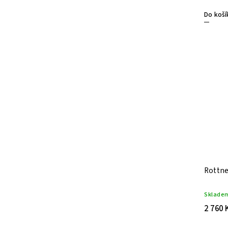
Do koší
Rottne
Sklade
2 760 