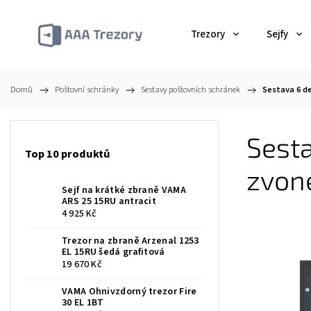
Trezory
Sejfy
Domů
/
Poštovní schránky
/
Sestavy poštovních schránek
/
Sestava 6 d
Sest
Top 10 produktů
zvon
Sejf na krátké zbraně VAMA
ARS 25 15RU antracit
4 925 Kč
Trezor na zbraně Arzenal 1253
EL 15RU šedá grafitová
19 670 Kč
VAMA Ohnivzdorný trezor Fire
30 EL 1BT