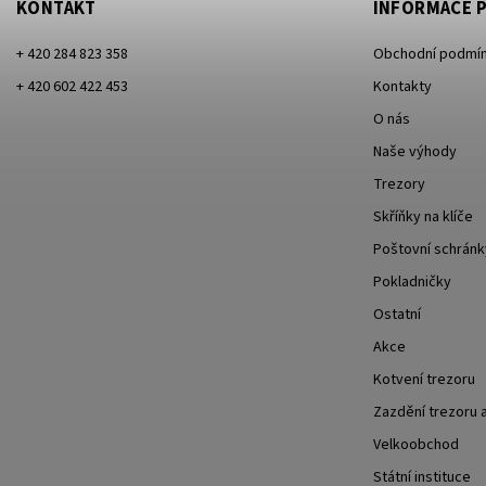
KONTAKT
INFORMACE P
+ 420 284 823 358
Obchodní podmí
+ 420 602 422 453
Kontakty
O nás
Naše výhody
Trezory
Skříňky na klíče
Poštovní schránk
Pokladničky
Ostatní
Akce
Kotvení trezoru
Zazdění trezoru a
Velkoobchod
Státní instituce