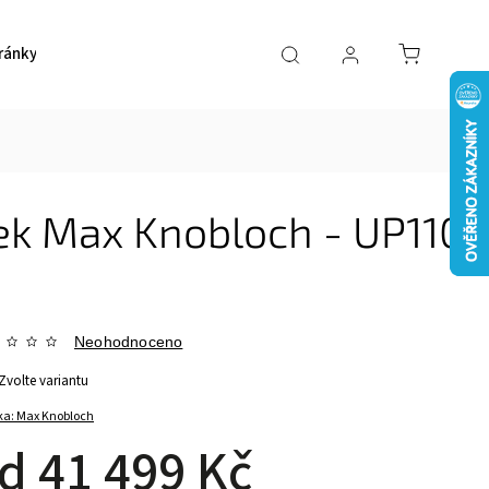
ránky
Pokladničky
Ostatní
Akce
Kont
ek Max Knobloch - UP110
Neohodnoceno
Zvolte variantu
ka:
Max Knobloch
od
41 499 Kč