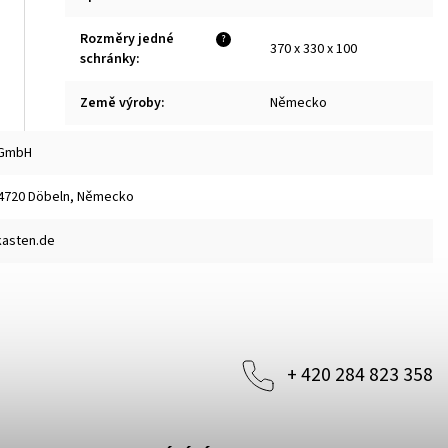
Rozměry jedné
?
370 x 330 x 100
schránky
:
Země výroby
:
Německo
 GmbH
04720 Döbeln, Německo
kasten.de
+ 420 284 823 358