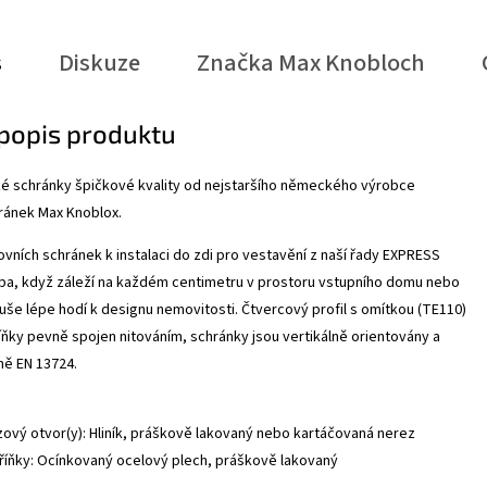
s
Diskuze
Značka
Max Knobloch
 popis produktu
é schránky špičkové kvality od nejstaršího německého výrobce
ránek Max Knoblox.
vních schránek k instalaci do zdi pro vestavění z naší řady EXPRESS
olba, když záleží na každém centimetru v prostoru vstupního domu nebo
še lépe hodí k designu nemovitosti. Čtvercový profil s omítkou (TE110)
íňky pevně spojen nitováním, schránky jsou vertikálně orientovány a
mě EN 13724.
ový otvor(y): Hliník, práškově lakovaný nebo kartáčovaná nerez
kříňky: Ocínkovaný ocelový plech, práškově lakovaný