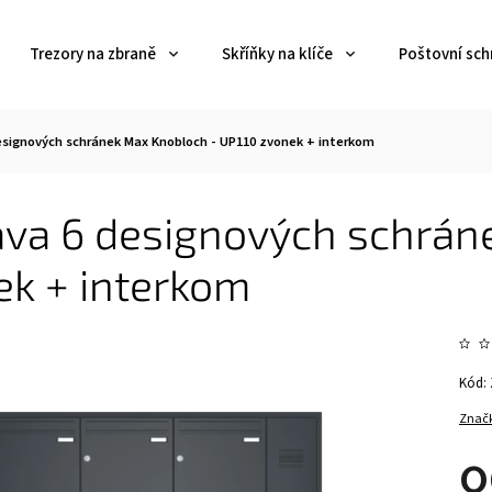
Trezory na zbraně
Skříňky na klíče
Poštovní sch
esignových schránek Max Knobloch - UP110 zvonek + interkom
ava 6 designových schrán
ek + interkom
Kód:
Znač