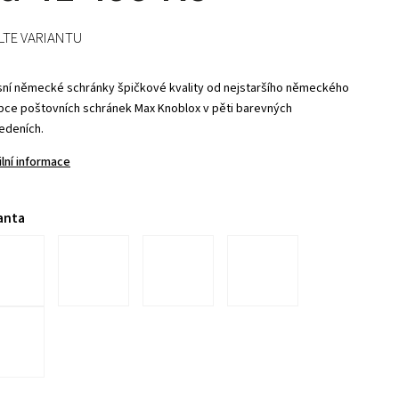
LTE VARIANTU
sní německé schránky špičkové kvality od nejstaršího německého
bce poštovních schránek Max Knoblox v pěti barevných
edeních.
ilní informace
anta