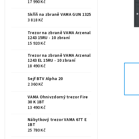
17 990 Kč
Skříň na zbraně VAMA GUN 1325
3 818 Kč
Trezor na zbraně VAMA Arzenal
1243 15RU - 10 zbraní
15 920 Kč
Trezor na zbraně VAMA Arzenal
1243 EL 15RU - 10 zbraní
18 490 Kč
Sejf BTV Alpha 20
2 360 Kč
VAMA Ohnivzdorný trezor Fire
30 K 1BT
13 490 Kč
Nábytkový trezor VAMA 67T E
1BT
25 780 Kč