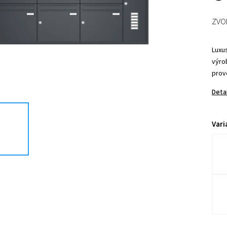
ZVO
Luxu
výro
prov
Deta
Vari