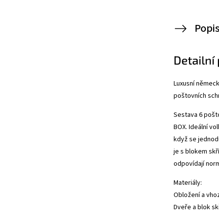
Popi
Detailní
Luxusní německ
poštovních sch
Sestava 6 pošto
BOX. Ideální v
když se jednodu
je s blokem skř
odpovídají nor
Materiály:
Obložení a vhoz
Dveře a blok s