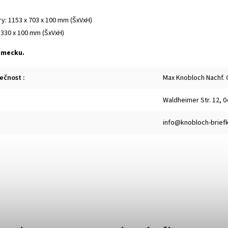
y: 1153 x 703 x 100 mm (ŠxVxH)
 330 x 100 mm (ŠxVxH)
ěmecku.
lečnost
:
Max Knobloch Nachf.
Waldheimer Str. 12, 
info@knobloch-brief