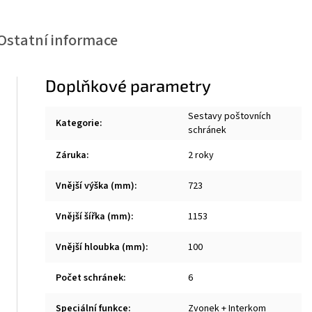
Ostatní informace
Doplňkové parametry
Sestavy poštovních
Kategorie
:
schránek
Záruka
:
2 roky
Vnější výška (mm)
:
723
Vnější šířka (mm)
:
1153
Vnější hloubka (mm)
:
100
Počet schránek
:
6
Speciální funkce
:
Zvonek + Interkom