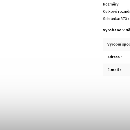
Rozměry:
Celkové rozměr
Schránka: 370 x
Vyrobeno v N
Výrobní spo
Adresa
:
E-mail
: