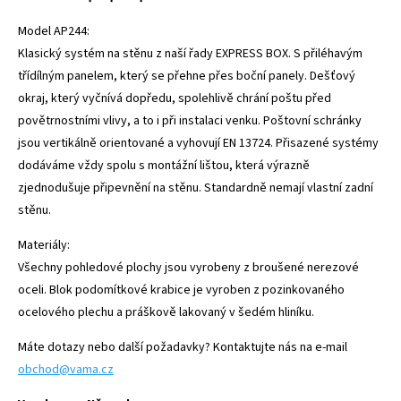
Model AP244:
Klasický systém na stěnu z naší řady EXPRESS BOX. S přiléhavým
třídílným panelem, který se přehne přes boční panely. Dešťový
okraj, který vyčnívá dopředu, spolehlivě chrání poštu před
povětrnostními vlivy, a to i při instalaci venku. Poštovní schránky
jsou vertikálně orientované a vyhovují EN 13724. Přisazené systémy
dodáváme vždy spolu s montážní lištou, která výrazně
zjednodušuje připevnění na stěnu. Standardně nemají vlastní zadní
stěnu.
Materiály:
Všechny pohledové plochy jsou vyrobeny z broušené nerezové
oceli. Blok podomítkové krabice je vyroben z pozinkovaného
ocelového plechu a práškově lakovaný v šedém hliníku.
Máte dotazy nebo další požadavky? Kontaktujte nás na e-mail
obchod@vama.cz