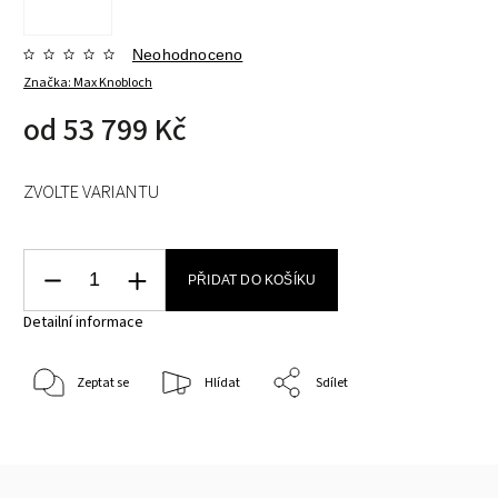
Neohodnoceno
Značka:
Max Knobloch
od
53 799 Kč
ZVOLTE VARIANTU
PŘIDAT DO KOŠÍKU
Detailní informace
Zeptat se
Hlídat
Sdílet