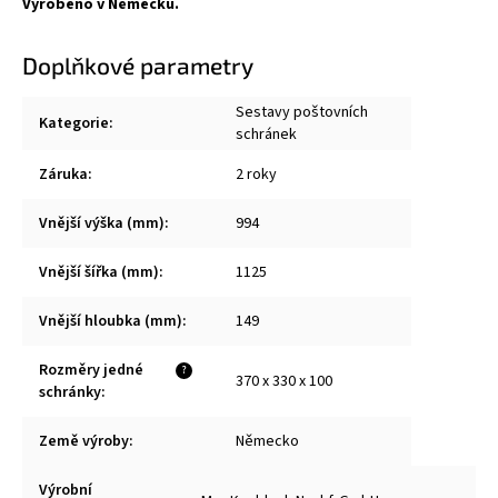
Vyrobeno v Německu.
Doplňkové parametry
Sestavy poštovních
Kategorie
:
schránek
Záruka
:
2 roky
Vnější výška (mm)
:
994
Vnější šířka (mm)
:
1125
Vnější hloubka (mm)
:
149
Rozměry jedné
?
370 x 330 x 100
schránky
:
Země výroby
:
Německo
Výrobní