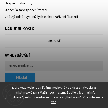
Bezpečnostní třídy
Uložení a zabezpečení zbraní
Zpětný odběr vysloužilých elektrozařízení / baterií
NÁKUPNÍ KOŠÍK
0
ks /
0 Kč
VYHLEDÁVÁNÍ
Hledat
K provozu webu používáme nezbytné cookies; analytické a
marketingové jen s Vaším souhlasem. Zvolte „Souhlasím",
Chytit a koupit
VA & MA, s.r.o.
„Odmítnout", nebo si nastavení upravte v „Nastavení". Více informací
zde
.