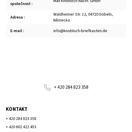
Max Knobloch Nachf. GmbH
společnost
:
Waldheimer Str. 12, 04720 Döbeln,
Adresa
:
Německo
E-mail
:
info@knobloch-briefkasten.de
+ 420 284 823 358
KONTAKT
+ 420 284 823 358
+ 420 602 422 453