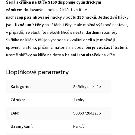
Šedá
skříňka na klíče S150
disponuje
cylindrickým
zámkem
dodávaným spolu s 2 klíči. Uvnitř se
nacházejí
pozinkované háčky
v počtu
150 háčků
. Jednotlivé háčky
jsou
fixně umístěny
na lištách. Lišty je ale možná výškově nastavit,
v případě, že vlastníte několik klíčů s nestandardními rozměry.
Skříňka na klíče
S150
je vyrobena z kvalitní oceli a je možné ji
upevnit na stěnu, přičemž materiál na upevnění
je součástí balení
.
Kromě skříňky na klíče najdete v balení i
150 visaček
na klíče.
Doplňkové parametry
Kategorie
:
Skříňky na klíče
Záruka
:
2 roky
EAN
:
9006072041256
Uzamykání
:
Na klíč