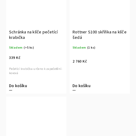
Schránka na klíče pečetící
Rottner S100 skříňka na klíče
krabička
šedá
Skladem
(>5 ks)
Skladem
(1 ks)
339 Kč
2 760 Kč
Pečetící krabička-určeno k zapečetění-
kovová
Do košíku
Do košíku