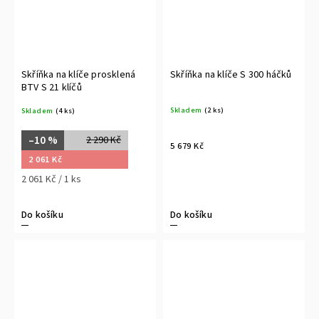
Skříňka na klíče prosklená
Skříňka na klíče S 300 háčků
BTV S 21 klíčů
Skladem
(2 ks)
Skladem
(4 ks)
–10 %
2 290 Kč
5 679 Kč
2 061 Kč
2 061 Kč / 1 ks
Do košíku
Do košíku