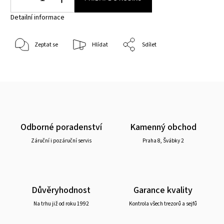
Detailní informace
Zeptat se
Hlídat
Sdílet
Odborné poradenství
Kamenný obchod
Záruční i pozáruční servis
Praha 8, Švábky 2
Důvěryhodnost
Garance kvality
Na trhu již od roku 1992
Kontrola všech trezorů a sejfů