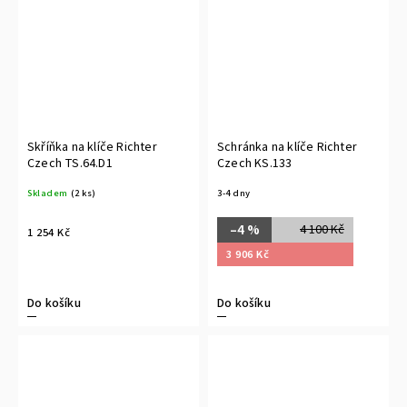
Skříňka na klíče Richter
Schránka na klíče Richter
Czech TS.64.D1
Czech KS.133
Skladem
(2 ks)
3-4 dny
–4 %
4 100 Kč
1 254 Kč
3 906 Kč
Do košíku
Do košíku