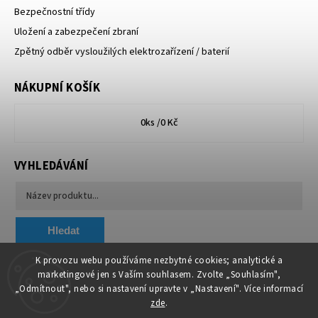
Bezpečnostní třídy
Uložení a zabezpečení zbraní
Zpětný odběr vysloužilých elektrozařízení / baterií
NÁKUPNÍ KOŠÍK
0
ks /
0 Kč
VYHLEDÁVÁNÍ
Hledat
K provozu webu používáme nezbytné cookies; analytické a
marketingové jen s Vaším souhlasem. Zvolte „Souhlasím",
Chytit a koupit
VA & MA, s.r.o.
„Odmítnout", nebo si nastavení upravte v „Nastavení". Více informací
zde
.