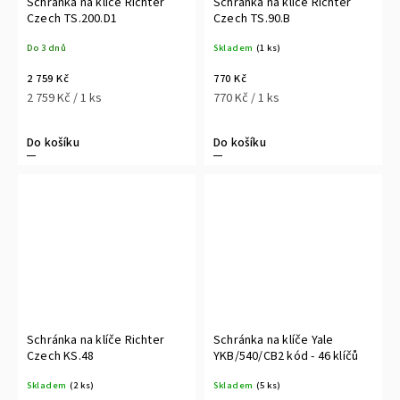
Schránka na klíče Richter
Schránka na klíče Richter
Czech TS.200.D1
Czech TS.90.B
Do 3 dnů
Skladem
(1 ks)
2 759 Kč
770 Kč
2 759 Kč / 1 ks
770 Kč / 1 ks
Do košíku
Do košíku
Schránka na klíče Richter
Schránka na klíče Yale
Czech KS.48
YKB/540/CB2 kód - 46 klíčů
Skladem
(2 ks)
Skladem
(5 ks)