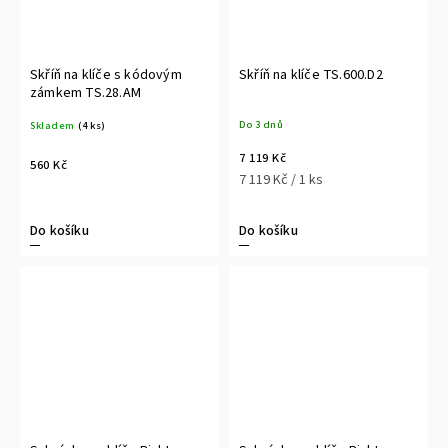
Skříň na klíče s kódovým
Skříň na klíče TS.600.D2
zámkem TS.28.AM
Do 3 dnů
Skladem
(4 ks)
7 119 Kč
560 Kč
7 119 Kč / 1 ks
Do košíku
Do košíku