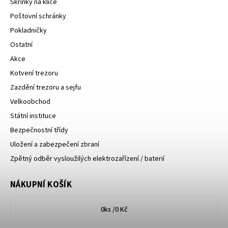
Skříňky na klíče
Poštovní schránky
Pokladničky
Ostatní
Akce
Kotvení trezoru
Zazdění trezoru a sejfu
Velkoobchod
Státní instituce
Bezpečnostní třídy
Uložení a zabezpečení zbraní
Zpětný odběr vysloužilých elektrozařízení / baterií
NÁKUPNÍ KOŠÍK
0
ks /
0 Kč