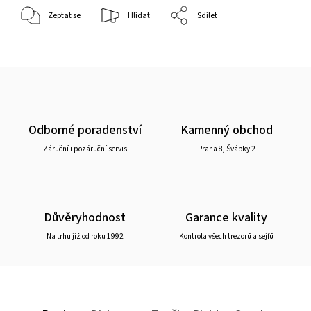
Zeptat se
Hlídat
Sdílet
Odborné poradenství
Kamenný obchod
Záruční i pozáruční servis
Praha 8, Švábky 2
Důvěryhodnost
Garance kvality
Na trhu již od roku 1992
Kontrola všech trezorů a sejfů