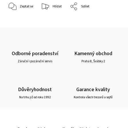
Zeptat se
Hlídat
Sdílet
Odborné poradenství
Kamenný obchod
Záruční i pozáruční servis
Praha 8, Švábky 2
Důvěryhodnost
Garance kvality
Na trhu již od roku 1992
Kontrola všech trezorů a sejfů