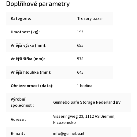
Doplňkové parametry
Kategorie
:
Trezory bazar
Hmotnost (kg)
:
195
Vnější výška (mm)
:
655
Vnější šířka (mm)
:
578
Vnější hloubka (mm)
:
645
Ohnivzdornost (data)
:
1 hodina
Výrobní
Gunnebo Safe Storage Nederland BV
společnost
:
Visseringweg 23, 1112 AS Diemen,
Adresa
:
Nizozemsko
E-mail
:
info@gunnebo.nl