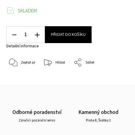
SKLADEM
PŘIDAT DO KOŠÍKU
Detailní informace
Zeptat se
Hlídat
Sdílet
Odborné poradenství
Kamenný obchod
Záruční i pozáruční servis
Praha 8, Švábky 2