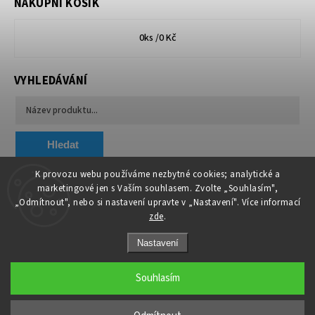
NÁKUPNÍ KOŠÍK
0
ks /
0 Kč
VYHLEDÁVÁNÍ
Hledat
K provozu webu používáme nezbytné cookies; analytické a
marketingové jen s Vaším souhlasem. Zvolte „Souhlasím",
Chytit a koupit
VA & MA, s.r.o.
„Odmítnout", nebo si nastavení upravte v „Nastavení". Více informací
zde
.
Nastavení
Souhlasím
Copyright 2026
AAA TREZORY
. Všechna práva vyhrazena.
Upravit nastavení cookies