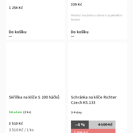
339 Kč
1 254 Kč
Pečetící krabička-určeno k zapečetění-
kovová
Do košíku
Do košíku
Skříňka na klíče S 200 háčků
Schránka na klíče Richter
Czech KS.133
Skladem
(2 ks)
3-4 dny
3 510 Kč
–4 %
4 100 Kč
3 510 Kč / 1 ks
3 906 Kč