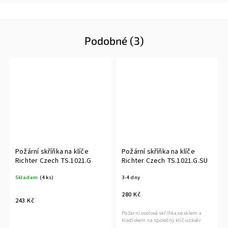
Podobné (3)
Požární skříňka na klíče
Požární skříňka na klíče
Richter Czech TS.1021.G
Richter Czech TS.1021.G.SU
Skladem
(4 ks)
3-4 dny
280 Kč
243 Kč
Požární ocelová skříňka se sklem a
kladívkem na společný klíč-uzávěr