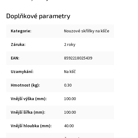
Doplňkové parametry
Kategorie
:
Nouzové skříňky na klíče
Záruka
:
2 roky
EAN
:
8592218025439
Uzamykání
:
Na klíč
Hmotnost (kg)
:
0.30
Vnější výška (mm)
:
100.00
Vnější šířka (mm)
:
100.00
Vnější hloubka (mm)
:
40.00