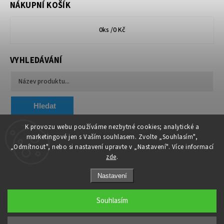
NÁKUPNÍ KOŠÍK
0
ks /
0 Kč
VYHLEDÁVÁNÍ
Hledat
K provozu webu používáme nezbytné cookies; analytické a
marketingové jen s Vaším souhlasem. Zvolte „Souhlasím",
Chytit a koupit
VA & MA, s.r.o.
„Odmítnout", nebo si nastavení upravte v „Nastavení". Více informací
zde
.
Nastavení
Souhlasím
Copyright 2026
AAA TREZORY
. Všechna práva vyhrazena.
Upravit nastavení cookies