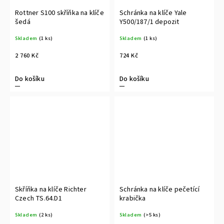
Rottner S100 skříňka na klíče
Schránka na klíče Yale
šedá
Y500/187/1 depozit
Skladem
(1 ks)
Skladem
(1 ks)
2 760 Kč
724 Kč
Do košíku
Do košíku
Skříňka na klíče Richter
Schránka na klíče pečetící
Czech TS.64.D1
krabička
Skladem
(2 ks)
Skladem
(>5 ks)