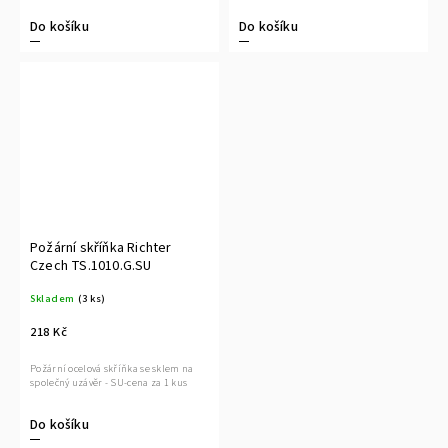
Do košíku
Do košíku
Požární skříňka Richter
Czech TS.1010.G.SU
Skladem
(3 ks)
218 Kč
Požární ocelová skříňka se sklem na
společný uzávěr - SU-cena za 1 kus
Do košíku