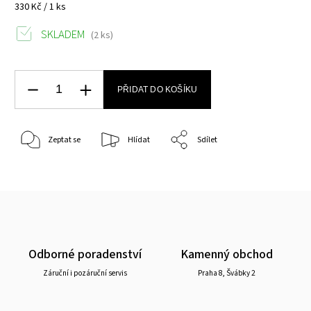
330 Kč / 1 ks
SKLADEM
(2 ks)
PŘIDAT DO KOŠÍKU
Zeptat se
Hlídat
Sdílet
Odborné poradenství
Kamenný obchod
Záruční i pozáruční servis
Praha 8, Švábky 2