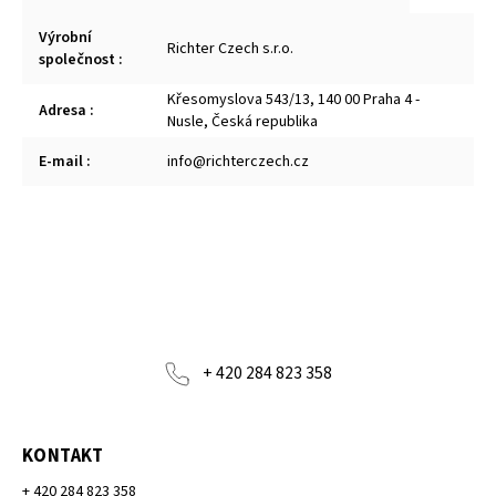
Výrobní
Richter Czech s.r.o.
společnost
:
Křesomyslova 543/13, 140 00 Praha 4 -
Adresa
:
Nusle, Česká republika
E-mail
:
info@richterczech.cz
+ 420 284 823 358
KONTAKT
+ 420 284 823 358