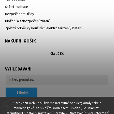
Státní instituce
Bezpečnostní třídy
Uložení a zabezpečení zbraní
Zpětný odběr vysloužilých elektrozařízení / baterií
NÁKUPNÍ KOŠÍK
0
ks /
0 Kč
VYHLEDÁVÁNÍ
Hledat
K provozu webu používáme nezbytné cookies; analytické a
marketingové jen s Vaším souhlasem. Zvolte „Souhlasím",
Chytit a koupit
VA & MA, s.r.o.
„Odmítnout", nebo si nastavení upravte v „Nastavení". Více informací