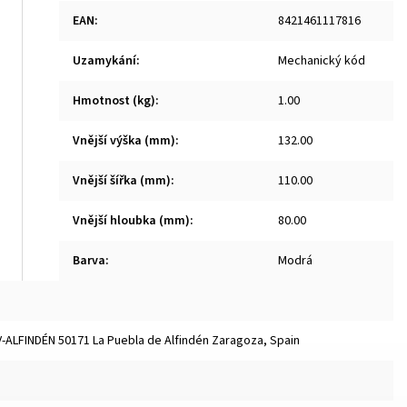
EAN
:
8421461117816
Uzamykání
:
Mechanický kód
Hmotnost (kg)
:
1.00
Vnější výška (mm)
:
132.00
Vnější šířka (mm)
:
110.00
Vnější hloubka (mm)
:
80.00
Barva
:
Modrá
TV-ALFINDÉN 50171 La Puebla de Alfindén Zaragoza, Spain