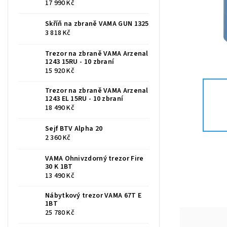
17 990 Kč
Skříň na zbraně VAMA GUN 1325
3 818 Kč
Trezor na zbraně VAMA Arzenal
1243 15RU - 10 zbraní
15 920 Kč
Trezor na zbraně VAMA Arzenal
1243 EL 15RU - 10 zbraní
18 490 Kč
Sejf BTV Alpha 20
2 360 Kč
VAMA Ohnivzdorný trezor Fire
30 K 1BT
13 490 Kč
Nábytkový trezor VAMA 67T E
1BT
25 780 Kč