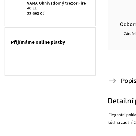
VAMA Ohnivzdorný trezor Fire
46 EL
22 690 Kč
Odborn
Záruční
Přijímáme online platby
Popi
Detailní
Elegantní pokl
kód na zadání 