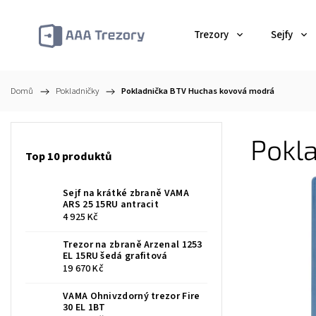
Trezory
Sejfy
Domů
/
Pokladničky
/
Pokladnička BTV Huchas kovová modrá
Pokl
Top 10 produktů
Sejf na krátké zbraně VAMA
ARS 25 15RU antracit
4 925 Kč
Trezor na zbraně Arzenal 1253
EL 15RU šedá grafitová
19 670 Kč
VAMA Ohnivzdorný trezor Fire
30 EL 1BT