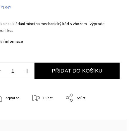
 TÝDNY
čka na ukládání minci na mechanický kód s vhozem - výprodej
ední kus
ilní informace
PŘIDAT DO KOŠÍKU
Zeptat se
Hlídat
Sdílet