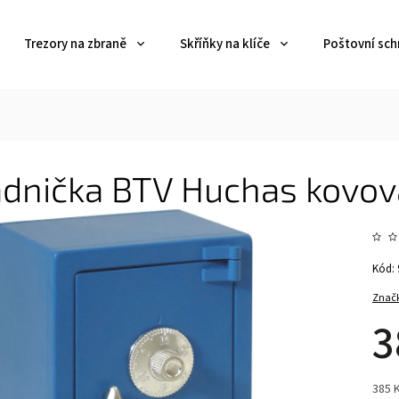
Trezory na zbraně
Skříňky na klíče
Poštovní sch
adnička BTV Huchas kovo
Kód:
Znač
3
385 K