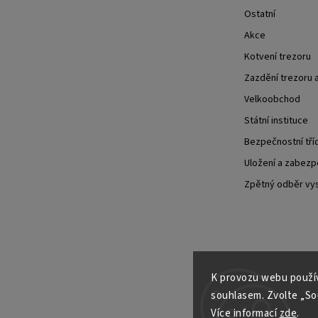
Ostatní
Akce
Kotvení trezoru
Zazdění trezoru a
Velkoobchod
Státní instituce
Bezpečnostní tří
Uložení a zabezp
Zpětný odběr vysl
K provozu webu použív
souhlasem. Zvolte „Sou
Více informací
zde
.