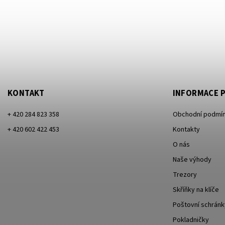
KONTAKT
INFORMACE P
+ 420 284 823 358
Obchodní podmí
+ 420 602 422 453
Kontakty
O nás
Naše výhody
Trezory
Skříňky na klíče
Poštovní schránk
Pokladničky