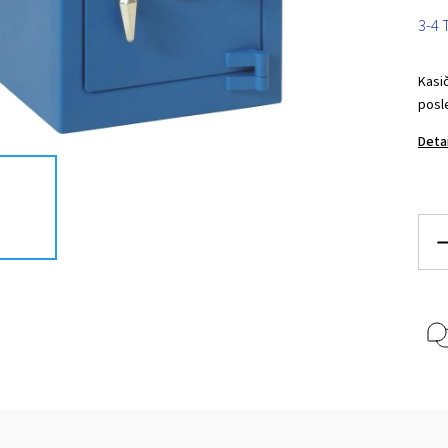
3-4
Kasi
posl
Deta