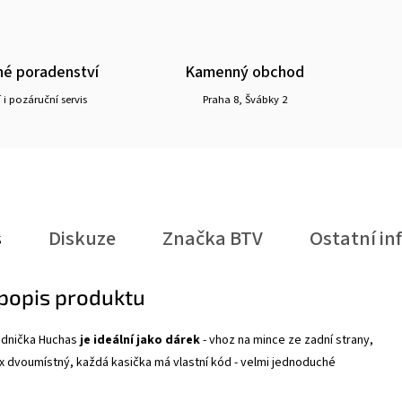
é poradenství
Kamenný obchod
 i pozáruční servis
Praha 8, Švábky 2
s
Diskuze
Značka
BTV
Ostatní in
 popis produktu
adnička Huchas
je ideální jako dárek
- vhoz na mince ze zadní strany,
2x dvoumístný, každá kasička má vlastní kód - velmi jednoduché