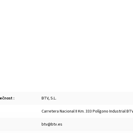
lečnost
:
BTV, S.L.
Carretera Nacional II Km. 333 Polígono Industrial B
btv@btv.es