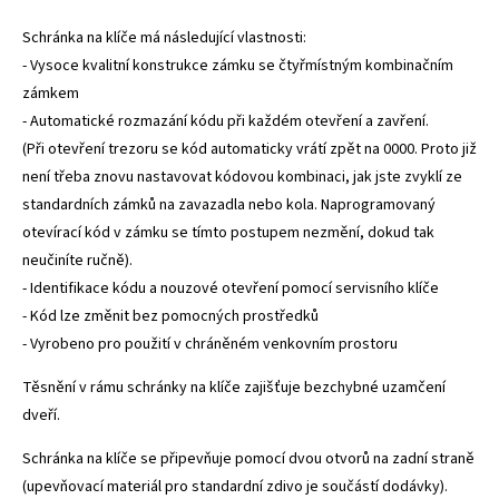
Schránka na klíče má následující vlastnosti:
- Vysoce kvalitní konstrukce zámku se čtyřmístným kombinačním
zámkem
- Automatické rozmazání kódu při každém otevření a zavření.
(Při otevření trezoru se kód automaticky vrátí zpět na 0000. Proto již
není třeba znovu nastavovat kódovou kombinaci, jak jste zvyklí ze
standardních zámků na zavazadla nebo kola. Naprogramovaný
otevírací kód v zámku se tímto postupem nezmění, dokud tak
neučiníte ručně).
- Identifikace kódu a nouzové otevření pomocí servisního klíče
- Kód lze změnit bez pomocných prostředků
- Vyrobeno pro použití v chráněném venkovním prostoru
Těsnění v rámu schránky na klíče zajišťuje bezchybné uzamčení
dveří.
Schránka na klíče se připevňuje pomocí dvou otvorů na zadní straně
(upevňovací materiál pro standardní zdivo je součástí dodávky).