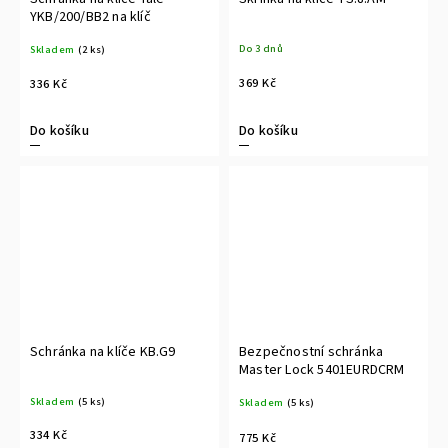
YKB/200/BB2 na klíč
Do 3 dnů
Skladem
(2 ks)
369 Kč
336 Kč
Do košíku
Do košíku
Schránka na klíče KB.G9
Bezpečnostní schránka
Master Lock 5401EURDCRM
Skladem
(5 ks)
Skladem
(5 ks)
334 Kč
775 Kč