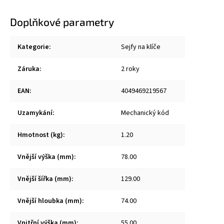
Doplňkové parametry
Kategorie
:
Sejfy na klíče
Záruka
:
2 roky
EAN
:
4049469219567
Uzamykání
:
Mechanický kód
Hmotnost (kg)
:
1.20
Vnější výška (mm)
:
78.00
Vnější šířka (mm)
:
129.00
Vnější hloubka (mm)
:
74.00
Vnitřní výška (mm)
:
55.00