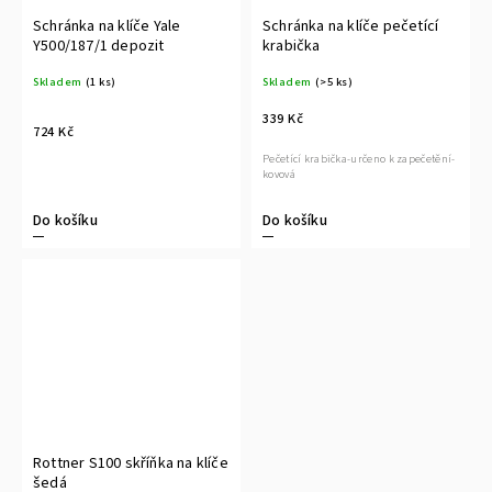
Schránka na klíče Yale
Schránka na klíče pečetící
Y500/187/1 depozit
krabička
Skladem
(1 ks)
Skladem
(>5 ks)
339 Kč
724 Kč
Pečetící krabička-určeno k zapečetění-
kovová
Do košíku
Do košíku
Rottner S100 skříňka na klíče
šedá