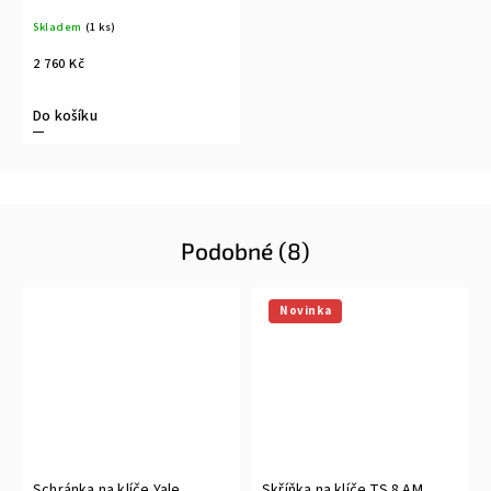
Skladem
(1 ks)
2 760 Kč
Do košíku
Podobné (8)
Novinka
Schránka na klíče Yale
Skříňka na klíče TS.8.AM