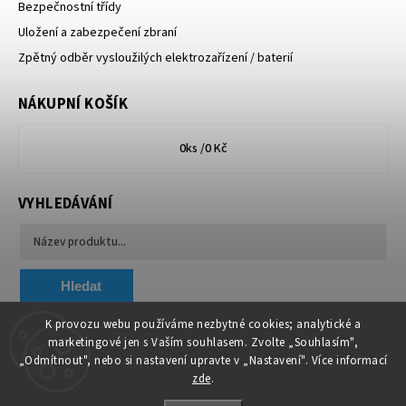
Bezpečnostní třídy
Uložení a zabezpečení zbraní
Zpětný odběr vysloužilých elektrozařízení / baterií
NÁKUPNÍ KOŠÍK
0
ks /
0 Kč
VYHLEDÁVÁNÍ
Hledat
K provozu webu používáme nezbytné cookies; analytické a
marketingové jen s Vaším souhlasem. Zvolte „Souhlasím",
Chytit a koupit
VA & MA, s.r.o.
„Odmítnout", nebo si nastavení upravte v „Nastavení". Více informací
zde
.