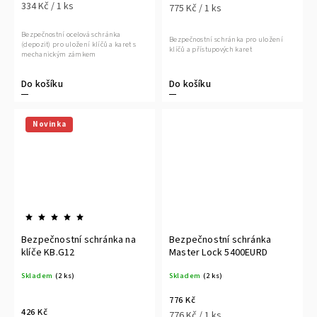
334 Kč / 1 ks
775 Kč / 1 ks
Bezpečnostní ocelová schránka
Bezpečnostní schránka pro uložení
(depozit) pro uložení klíčů a karet s
klíčů a přístupových karet
mechanickým zámkem
Do košíku
Do košíku
Novinka
Bezpečnostní schránka na
Bezpečnostní schránka
klíče KB.G12
Master Lock 5400EURD
Skladem
(2 ks)
Skladem
(2 ks)
776 Kč
426 Kč
776 Kč / 1 ks