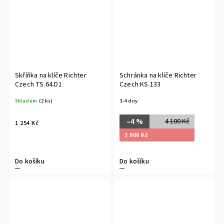
Skříňka na klíče Richter
Schránka na klíče Richter
Czech TS.64.D1
Czech KS.133
Skladem
(2 ks)
3-4 dny
–4 %
4 100 Kč
1 254 Kč
3 906 Kč
Do košíku
Do košíku