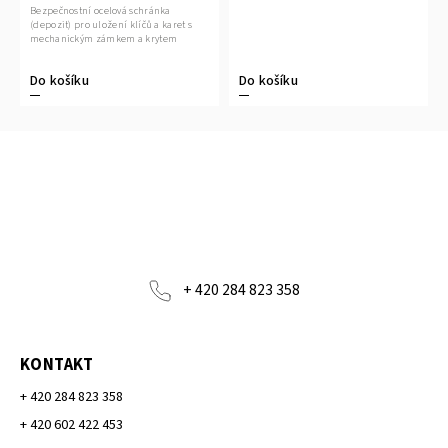
Bezpečnostní ocelová schránka
(depozit) pro uložení klíčů a karet s
mechanickým zámkem a krytem
Do košíku
Do košíku
+ 420 284 823 358
KONTAKT
+ 420 284 823 358
+ 420 602 422 453