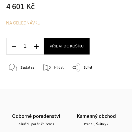
4 601 Kč
NA OBJEDNÁVKU
PŘIDAT DO KOŠÍKU
Zeptat se
Hlídat
Sdílet
Odborné poradenství
Kamenný obchod
Záruční i pozáruční servis
Praha 8, Švábky 2