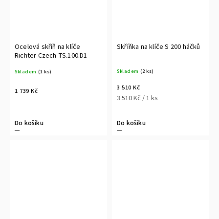
Ocelová skříň na klíče
Skříňka na klíče S 200 háčků
Richter Czech TS.100.D1
Skladem
(2 ks)
Skladem
(1 ks)
3 510 Kč
1 739 Kč
3 510 Kč / 1 ks
Do košíku
Do košíku