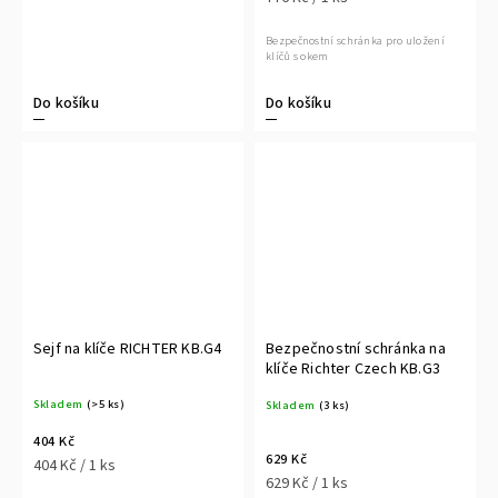
Bezpečnostní schránka pro uložení
klíčů s okem
Do košíku
Do košíku
Sejf na klíče RICHTER KB.G4
Bezpečnostní schránka na
klíče Richter Czech KB.G3
Skladem
(>5 ks)
Skladem
(3 ks)
404 Kč
629 Kč
404 Kč / 1 ks
629 Kč / 1 ks