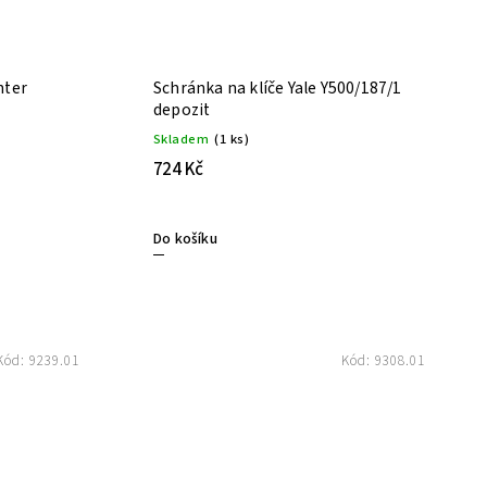
hter
Schránka na klíče Yale Y500/187/1
depozit
Skladem
(1 ks)
724 Kč
Do košíku
Kód:
9239.01
Kód:
9308.01