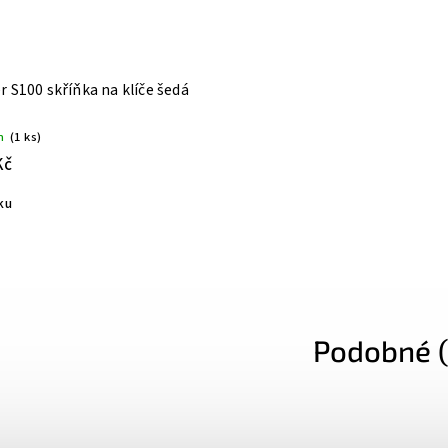
r S100 skříňka na klíče šedá
m
(1 ks)
Kč
ku
Podobné (