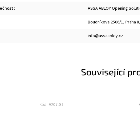
lečnost
:
ASSA ABLOY Opening Solutio
Boudníkova 2506/1, Praha 8,
info@assaabloy.cz
Související pr
Kód:
9207.01