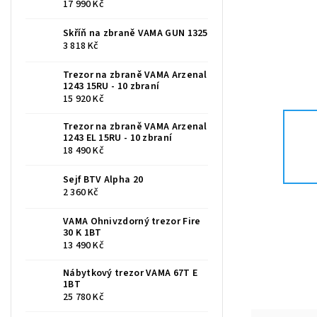
17 990 Kč
Skříň na zbraně VAMA GUN 1325
3 818 Kč
Trezor na zbraně VAMA Arzenal
1243 15RU - 10 zbraní
15 920 Kč
Trezor na zbraně VAMA Arzenal
1243 EL 15RU - 10 zbraní
18 490 Kč
Sejf BTV Alpha 20
2 360 Kč
VAMA Ohnivzdorný trezor Fire
30 K 1BT
13 490 Kč
Nábytkový trezor VAMA 67T E
1BT
25 780 Kč