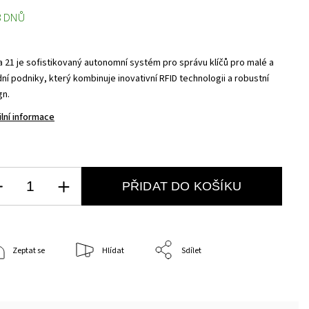
3 DNŮ
a 21 je sofistikovaný autonomní systém pro správu klíčů pro malé a
ní podniky, který kombinuje inovativní RFID technologii a robustní
gn.
ilní informace
PŘIDAT DO KOŠÍKU
Zeptat se
Hlídat
Sdílet