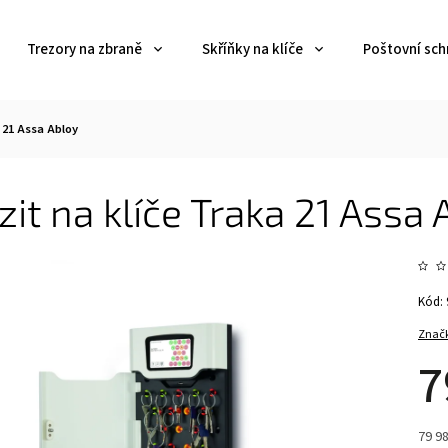
Trezory na zbraně
Skříňky na klíče
Poštovní sch
 21 Assa Abloy
it na klíče Traka 21 Assa 
Kód:
Znač
7
79 98