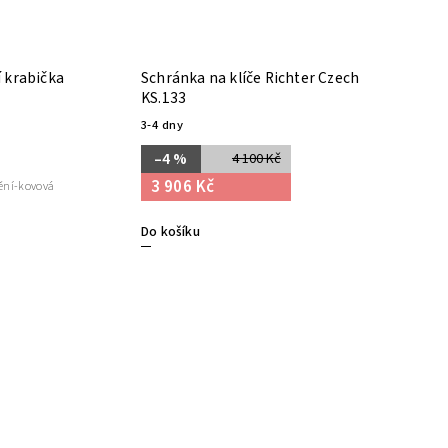
í krabička
Schránka na klíče Richter Czech
KS.133
3-4 dny
–4 %
4 100 Kč
3 906 Kč
tění-kovová
Do košíku