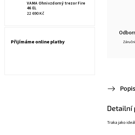
VAMA Ohnivzdorný trezor Fire
46 EL
22 690 Kč
Odborn
Přijímáme online platby
Záruční
Popi
Detailní
Traka jako ideál