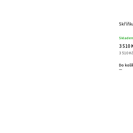
Skříňk
Sklade
3 510 
3 510 Kč
Do koší