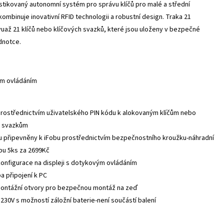
istikovaný autonomní systém pro správu klíčů pro malé a střední
kombinuje inovativní RFID technologii a robustní design. Traka 21
uaž 21 klíčů nebo klíčových svazků, které jsou uloženy v bezpečné
dnotce.
ým ovládáním
prostřednictvím uživatelského PIN kódu k alokovaným klíčům nebo
m svazkům
ou připevněny k iFobu prostřednictvím bezpečnostního kroužku-náhradní
bu 5ks za 2699Kč
onfigurace na displeji s dotykovým ovládáním
a připojení k PC
ontážní otvory pro bezpečnou montáž na zeď
 230V s možností záložní baterie-není součástí balení