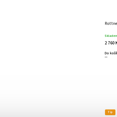
Rottne
Sklade
2 760 
Do koší
Tip