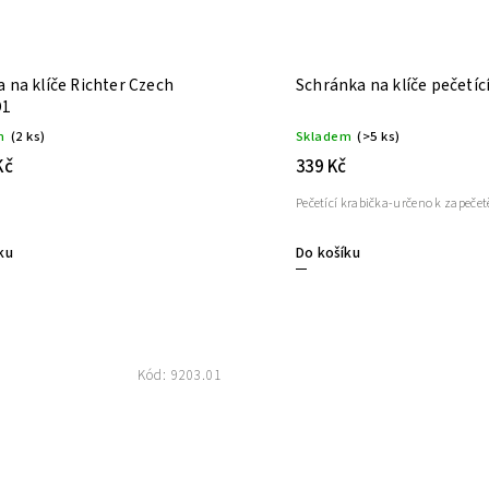
a na klíče Richter Czech
Schránka na klíče pečetíc
D1
m
(2 ks)
Skladem
(>5 ks)
Kč
339 Kč
Pečetící krabička-určeno k zapeče
Do košíku
ku
Kód:
9203.01