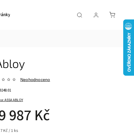
ránky
Pokladničky
Ostatní
Akce
Kont
Abloy
Neohodnoceno
9248.01
ka:
ASSA ABLOY
9 987 Kč
7 Kč / 1 ks