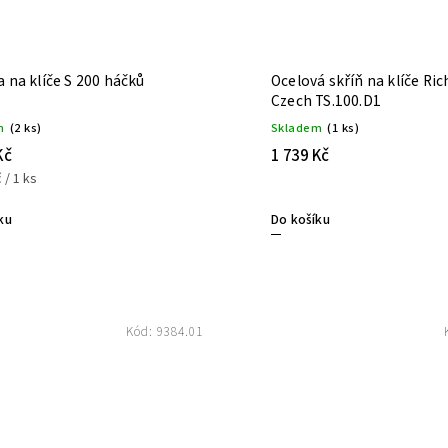
a na klíče S 200 háčků
Ocelová skříň na klíče Ric
Czech TS.100.D1
m
(2 ks)
Skladem
(1 ks)
Kč
1 739 Kč
 / 1 ks
ku
Do košíku
Kód:
9384.01