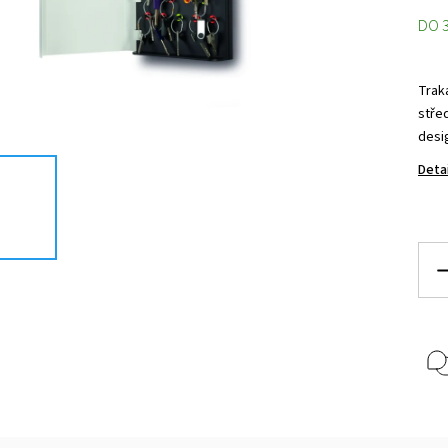
DO 
Trak
střed
desi
Deta