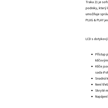
Traka 21 je sof
podniky, který 
umožňuje správ
PLUG & PLAY je
LCD s dotykov
Přístup 
klíčový
Klíče js
sada iFo
Snadná k
Není třeb
Skryté m
Napájení