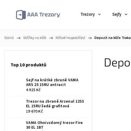
Trezory
Sejfy
Domů
/
Skříňky na klíče
/
Klíčové hospodářství
/
Depozit na klíče Traka
Depoz
Top 10 produktů
Sejf na krátké zbraně VAMA
ARS 25 15RU antracit
4 925 Kč
Trezor na zbraně Arzenal 1253
EL 15RU šedá grafitová
19 670 Kč
VAMA Ohnivzdorný trezor Fire
30 EL 1BT