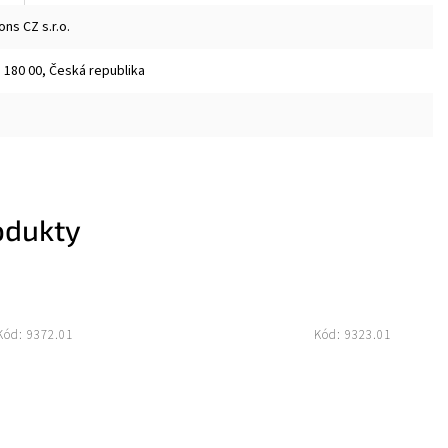
ns CZ s.r.o.
 180 00, Česká republika
odukty
Kód:
9372.01
Kód:
9323.01