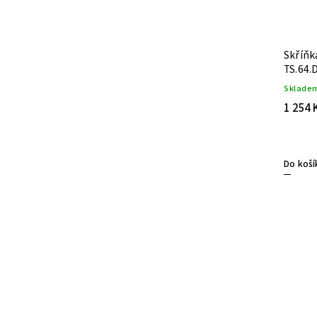
Skříňk
TS.64.
Sklade
1 254 
Do koší